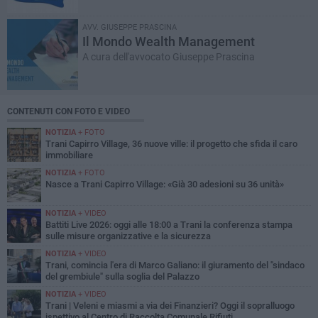
AVV. GIUSEPPE PRASCINA
Il Mondo Wealth Management
A cura dell'avvocato Giuseppe Prascina
CONTENUTI CON FOTO E VIDEO
NOTIZIA
+ FOTO
Trani Capirro Village, 36 nuove ville: il progetto che sfida il caro
immobiliare
NOTIZIA
+ FOTO
Nasce a Trani Capirro Village: «Già 30 adesioni su 36 unità»
NOTIZIA
+ VIDEO
Battiti Live 2026: oggi alle 18:00 a Trani la conferenza stampa
sulle misure organizzative e la sicurezza
NOTIZIA
+ VIDEO
Trani, comincia l'era di Marco Galiano: il giuramento del "sindaco
del grembiule" sulla soglia del Palazzo
NOTIZIA
+ VIDEO
Trani | Veleni e miasmi a via dei Finanzieri? Oggi il sopralluogo
ispettivo al Centro di Raccolta Comunale Rifiuti