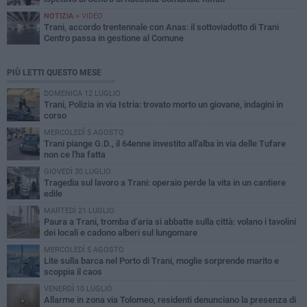
NOTIZIA
+ VIDEO
Trani, accordo trentennale con Anas: il sottoviadotto di Trani
Centro passa in gestione al Comune
PIÙ LETTI QUESTO MESE
DOMENICA 12 LUGLIO
Trani, Polizia in via Istria: trovato morto un giovane, indagini in
corso
MERCOLEDÌ 5 AGOSTO
Trani piange G.D., il 64enne investito all'alba in via delle Tufare
non ce l'ha fatta
GIOVEDÌ 30 LUGLIO
Tragedia sul lavoro a Trani: operaio perde la vita in un cantiere
edile
MARTEDÌ 21 LUGLIO
Paura a Trani, tromba d’aria si abbatte sulla città: volano i tavolini
dei locali e cadono alberi sul lungomare
MERCOLEDÌ 5 AGOSTO
Lite sulla barca nel Porto di Trani, moglie sorprende marito e
scoppia il caos
VENERDÌ 10 LUGLIO
Allarme in zona via Tolomeo, residenti denunciano la presenza di