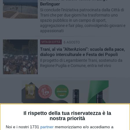
Berlinguer
Si conclude l'iniziativa patrocinata dalla Città di
Trani che per due giorni ha trasformato uno
spazio pubblico in un campo di sport,
aggregazione e fair play, coinvolgendo giovani e
appassionati
VITA DI CITTÀ
6 AGOSTO
Trani, al via "AlterAzioni": scuola della pace,
dialogo interculturale e Festa dei Popoli
Il progetto di Legambiente Trani, sostenuto da
Regione Puglia e Comune, entra nel vivo
Il rispetto della tua riservatezza è la
nostra priorità
Noi e i nostri 1731
partner
memorizziamo e/o accediamo a