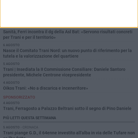
Tutti i video e i filmati social
ALTRE NOTIZIE LOCALI
6 AGOSTO
Sanità, Ferri incontra il dg della Asl Bat: «Servono risultati concreti
per Trani e per il territorio»
6 AGOSTO
Nasce il Comitato Trani Nord: un nuovo punto di riferimento per la
tutela e la valorizzazione del quartiere
5 AGOSTO
Trani | Insediata la II Commissione Consiliare: Daniele Santoro
presidente, Michele Centrone vicepresidente
4 AGOSTO
Oikos Trani: «No a discarica e inceneritore»
SPONSORIZZATO
4 AGOSTO
Trani, Ferragosto a Palazzo Beltrani sotto il segno di Pino Daniele
PIÙ LETTI QUESTA SETTIMANA
5 AGOSTO
- CRONACA
Trani piange G.D., il 64enne investito all'alba in via delle Tufare non