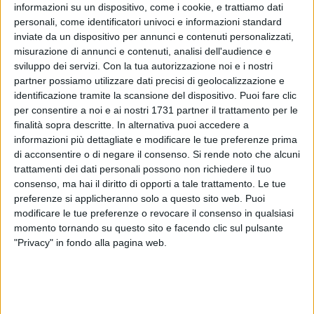
informazioni su un dispositivo, come i cookie, e trattiamo dati
personali, come identificatori univoci e informazioni standard
inviate da un dispositivo per annunci e contenuti personalizzati,
misurazione di annunci e contenuti, analisi dell'audience e
sviluppo dei servizi.
Con la tua autorizzazione noi e i nostri
partner possiamo utilizzare dati precisi di geolocalizzazione e
SPECIALE
identificazione tramite la scansione del dispositivo. Puoi fare clic
per consentire a noi e ai nostri 1731 partner il trattamento per le
finalità sopra descritte. In alternativa puoi accedere a
informazioni più dettagliate e modificare le tue preferenze prima
di acconsentire o di negare il consenso.
Si rende noto che alcuni
trattamenti dei dati personali possono non richiedere il tuo
consenso, ma hai il diritto di opporti a tale trattamento. Le tue
preferenze si applicheranno solo a questo sito web. Puoi
modificare le tue preferenze o revocare il consenso in qualsiasi
momento tornando su questo sito e facendo clic sul pulsante
"Privacy" in fondo alla pagina web.
6 AGOSTO
TONINO LACALAMITA
Trani si mobilita per salvare i negozi di vicinato |
Parte bene la raccolta Firme di Confesercenti e
si continua questa sera