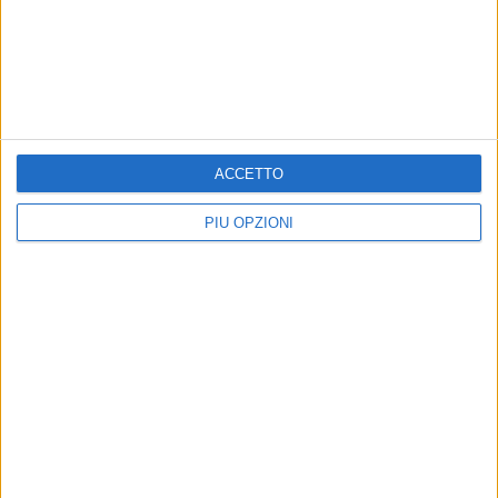
TRANI - 3 AGOSTO 2026
Gasolio, nuovi rincari: la Puglia tra le regioni
con i prezzi più alti d'Italia
Precedente
1
2
3
4
5
6
...
Successiva
ACCETTO
PIÙ OPZIONI