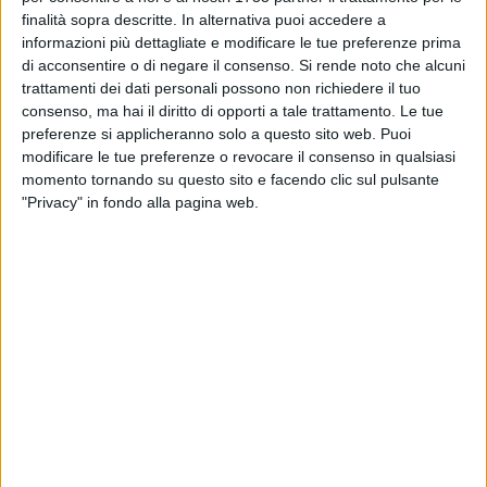
d'urgenza dell'Amministrazione Galiano per la
finalità sopra descritte. In alternativa puoi accedere a
sicurezza del territorio
informazioni più dettagliate e modificare le tue preferenze prima
TRANI - 4 AGOSTO 2026
di acconsentire o di negare il consenso.
Si rende noto che alcuni
«Avventura Santa Geffa» torna per la 27ª
trattamenti dei dati personali possono non richiedere il tuo
edizione: dieci giorni tra giochi, amicizia e la
consenso, ma hai il diritto di opporti a tale trattamento. Le tue
scoperta di San Francesco
preferenze si applicheranno solo a questo sito web. Puoi
modificare le tue preferenze o revocare il consenso in qualsiasi
TRANI - 4 AGOSTO 2026
momento tornando su questo sito e facendo clic sul pulsante
Trani, Ferragosto a Palazzo Beltrani sotto il
"Privacy" in fondo alla pagina web.
segno di Pino Daniele
TRANI - 4 AGOSTO 2026
Torna “Calice di San Lorenzo”: Trani celebra
una notte d'estate tra vino, sapori e cultura
TRANI - 4 AGOSTO 2026
Trani | Commissioni Consiliari Comunali:
scatta l'elezione di Presidenti e Vicepresidenti,
ecco tutti i nomi
TRANI - 4 AGOSTO 2026
Trani | Commercio Locale e Turismo nella BAT: