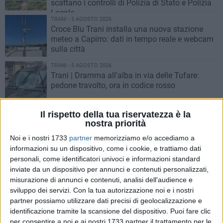
scattano i controlli di Polizia di Stato e Polizia
Locale
TRANI - 5 AGOSTO 2026
Croce Blu Trani installa una nuova stazione
meteo a Capirro: dati in tempo reale e webcam
sulla città
TRANI - 5 AGOSTO 2026
Trani | Dramma all'alba in via delle Tufare:
pedone travolto, ora in codice rosso
TRANI - 5 AGOSTO 2026
Il rispetto della tua riservatezza è la
Sanitaservice Asl Bt, Annachiara Rossiello
nostra priorità
confermata amministratrice unica fino al 2028
Noi e i nostri 1733
partner
memorizziamo e/o accediamo a
informazioni su un dispositivo, come i cookie, e trattiamo dati
TRANI - 4 AGOSTO 2026
personali, come identificatori univoci e informazioni standard
Oikos Trani: «No a discarica e inceneritore»
inviate da un dispositivo per annunci e contenuti personalizzati,
misurazione di annunci e contenuti, analisi dell'audience e
sviluppo dei servizi.
Con la tua autorizzazione noi e i nostri
partner possiamo utilizzare dati precisi di geolocalizzazione e
TRANI - 4 AGOSTO 2026
identificazione tramite la scansione del dispositivo. Puoi fare clic
Trani, scatta l'«Agenda Verde»: al via il piano
per consentire a noi e ai nostri 1733 partner il trattamento per le