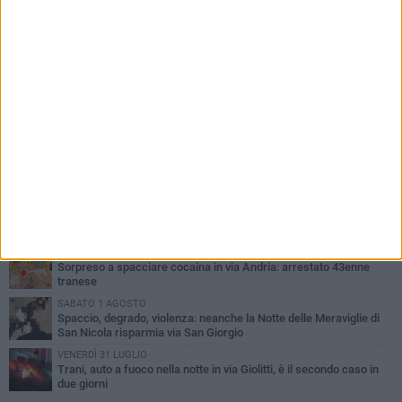
PIÙ LETTI QUESTA SETTIMANA
MERCOLEDÌ 5 AGOSTO
Trani piange G.D., il 64enne investito all'alba in via delle Tufare
non ce l'ha fatta
MERCOLEDÌ 5 AGOSTO
Lite sulla barca nel Porto di Trani, moglie sorprende marito e
scoppia il caos
MERCOLEDÌ 5 AGOSTO
Trani | Dramma all'alba in via delle Tufare: pedone travolto, ora in
codice rosso
SABATO 1 AGOSTO
Sorpreso a spacciare cocaina in via Andria: arrestato 43enne
tranese
SABATO 1 AGOSTO
Spaccio, degrado, violenza: neanche la Notte delle Meraviglie di
San Nicola risparmia via San Giorgio
VENERDÌ 31 LUGLIO
Trani, auto a fuoco nella notte in via Giolitti, è il secondo caso in
due giorni