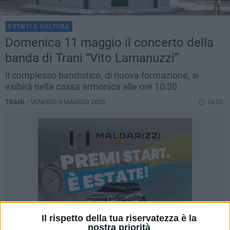
EVENTI E CULTURA
Domenica 11 maggio il concerto della
banda di Trani “Vito Lamanuzzi”
Il complesso bandistico, di nuova formazione, si
esibirà nella cassa armonica alle ore 10:30
TRANI -
VENERDÌ 9 MAGGIO 2025
14.55
Il rispetto della tua riservatezza è la
nostra priorità