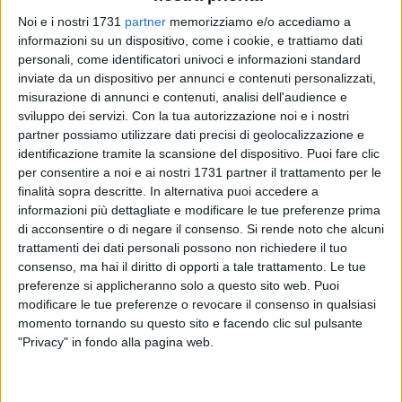
Noi e i nostri 1731
partner
memorizziamo e/o accediamo a
informazioni su un dispositivo, come i cookie, e trattiamo dati
personali, come identificatori univoci e informazioni standard
60
A cura di
inviate da un dispositivo per annunci e contenuti personalizzati,
ADRIANA FABRIZIO
misurazione di annunci e contenuti, analisi dell'audience e
sviluppo dei servizi.
Con la tua autorizzazione noi e i nostri
partner possiamo utilizzare dati precisi di geolocalizzazione e
identificazione tramite la scansione del dispositivo. Puoi fare clic
La città di Trani accoglie una nuova formazione bandistica:
per consentire a noi e ai nostri 1731 partner il trattamento per le
la banda "Vito Lamanuzzi", formata da musicisti, sia laureati
finalità sopra descritte. In alternativa puoi accedere a
che studenti, che hanno preso parte con entusiasmo alla
informazioni più dettagliate e modificare le tue preferenze prima
nuova iniziativa.
di acconsentire o di negare il consenso.
Si rende noto che alcuni
trattamenti dei dati personali possono non richiedere il tuo
Domenica mattina, a partire dalle ore 10:30, il complesso si
consenso, ma hai il diritto di opporti a tale trattamento. Le tue
preferenze si applicheranno solo a questo sito web. Puoi
esibirà per la prima volta al pubblico nella bella cornice della
modificare le tue preferenze o revocare il consenso in qualsiasi
cassa armonica della villa, diretto dal Maestro Alessandro
momento tornando su questo sito e facendo clic sul pulsante
Giusto. Saranno eseguite le più belle colonne sonore
"Privacy" in fondo alla pagina web.
cinematografiche.
In caso di pioggia l'evento sarà spostato alle ore 19:00 e si