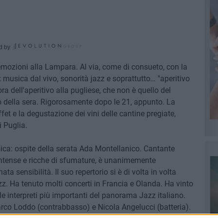
d by
 emozioni alla Lampara. Al via, come di consueto, con la
:
musica dal vivo, sonorità jazz e soprattutto… "aperitivo
ora dell'aperitivo alla pugliese, che non è quello del
 della sera. Rigorosamente dopo le 21, appunto. La
et e la degustazione dei vini delle cantine pregiate,
i Puglia.
ica: ospite della serata Ada Montellanico. Cantante
intense e ricche di sfumature, è unanimemente
ata sensibilità. Il suo repertorio si è di volta in volta
z. Ha tenuto molti concerti in Francia e Olanda. Ha vinto
e interpreti più importanti del panorama Jazz italiano.
rco Loddo (contrabbasso) e Nicola Angelucci (batteria).