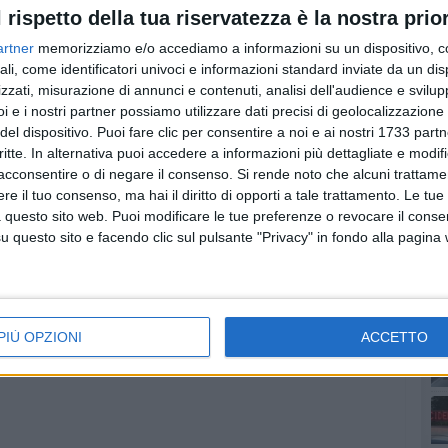
tatore (lounge music, nu-bossa, nu-jazz, chic house).
l rispetto della tua riservatezza è la nostra prior
artner
memorizziamo e/o accediamo a informazioni su un dispositivo, c
ali, come identificatori univoci e informazioni standard inviate da un di
a", la serata per eccellenza dedicata agli amanti dei balli
zzati, misurazione di annunci e contenuti, analisi dell'audience e svilupp
n le migliori scuole e associazioni di ballo della
i e i nostri partner possiamo utilizzare dati precisi di geolocalizzazione 
a, bachata, merengue y reggaeton)
del dispositivo. Puoi fare clic per consentire a noi e ai nostri 1733 partn
PI
critte. In alternativa puoi accedere a informazioni più dettagliate e modif
serata "AVANTITUTTA!", protagoniste la musica e lo
acconsentire o di negare il consenso.
Si rende noto che alcuni trattamen
quasi) completamente rinnovato, nello stile e nei
e il tuo consenso, ma hai il diritto di opporti a tale trattamento. Le tue
o-dancing e dell'American bar, con un priveè super-
 questo sito web. Puoi modificare le tue preferenze o revocare il conse
questo sito e facendo clic sul pulsante "Privacy" in fondo alla pagina
za di una nave che solca i mari del globo terrestre.Dj set
arantini (black grooves) e Alex (cool music). Direzione
PIÙ OPZIONI
ACCETTO