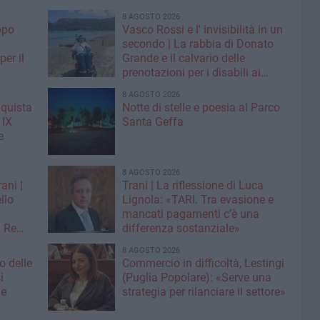
8 AGOSTO 2026
ppo
Vasco Rossi e l' invisibilità in un
secondo | La rabbia di Donato
er il
Grande e il calvario delle
prenotazioni per i disabili ai
grandi concerti
8 AGOSTO 2026
nquista
Notte di stelle e poesia al Parco
 IX
Santa Geffa
e
8 AGOSTO 2026
ani |
Trani | La riflessione di Luca
llo
Lignola: «TARI. Tra evasione e
mancati pagamenti c’è una
n Re
differenza sostanziale»
8 AGOSTO 2026
o delle
Commercio in difficoltà, Lestingi
i
(Puglia Popolare): «Serve una
ne
strategia per rilanciare il settore»