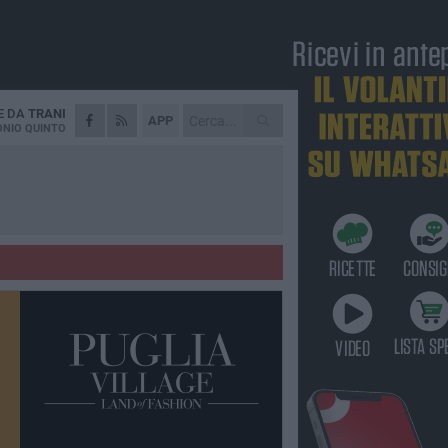
E DA
TRANI
APP
NIO QUINTO