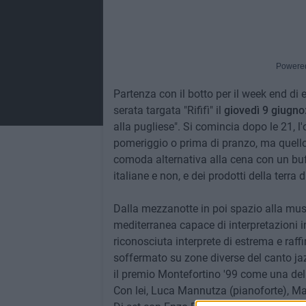
Powere
Partenza con il botto per il week end di
serata targata "Rififì" il
giovedì 9 giugno
alla pugliese". Si comincia dopo le 21, l'
pomeriggio o prima di pranzo, ma quello
comoda alternativa alla cena con un buff
italiane e non, e dei prodotti della terra d
Dalla mezzanotte in poi spazio alla mus
mediterranea capace di interpretazioni 
riconosciuta interprete di estrema e raffin
soffermato su zone diverse del canto jaz
il premio Montefortino '99 come una dell
Con lei, Luca Mannutza (pianoforte), Ma