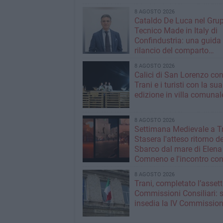
8 AGOSTO 2026
Cataldo De Luca nel Gru
Tecnico Made in Italy di
Confindustria: una guida p
rilancio del comparto
calzaturiero e della moda
8 AGOSTO 2026
Calici di San Lorenzo co
Trani e i turisti con la sua
edizione in villa comunal
8 AGOSTO 2026
Settimana Medievale a Tr
Stasera l'atteso ritorno de
Sbarco dal mare di Elena
Comneno e l'incontro co
Manfredi
8 AGOSTO 2026
Trani, completato l’assett
Commissioni Consiliari: s
insedia la IV Commissio