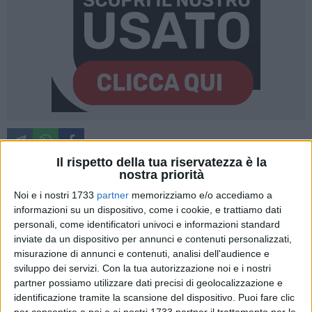
A cura di
BIAGIO FANELLI
Il rispetto della tua riservatezza è la
nostra priorità
Noi e i nostri 1733
partner
memorizziamo e/o accediamo a
La Fortis Trani è stata iscritta al campionato di Eccellenza
informazioni su un dispositivo, come i cookie, e trattiamo dati
Pugliese. Il presidente,
Paolo Abruzzese
, ha assolto il
personali, come identificatori univoci e informazioni standard
inviate da un dispositivo per annunci e contenuti personalizzati,
compito, depositando per tempo tutta la documentazione
misurazione di annunci e contenuti, analisi dell'audience e
necessaria per l'iscrizione. Superato questo scoglio, resta in
sviluppo dei servizi.
Con la tua autorizzazione noi e i nostri
alto mare la questione-stadio, un problema sempre attuale.
partner possiamo utilizzare dati precisi di geolocalizzazione e
identificazione tramite la scansione del dispositivo. Puoi fare clic
La Fortis ha presentato richiesta per poter disporre