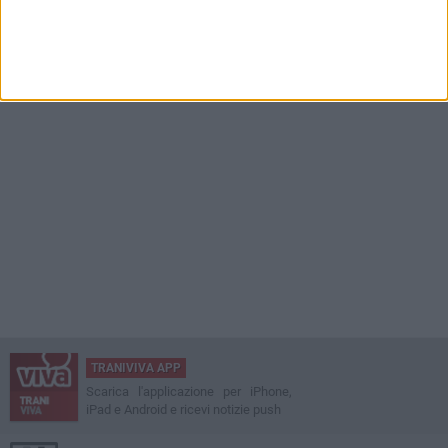
MERCOLEDÌ 8 LUGLIO
La Soccer Trani sceglie Sarnano per il ritiro estivo: ecco le date
TRANIVIVA APP
Scarica l'applicazione per iPhone,
iPad e Android e ricevi notizie push