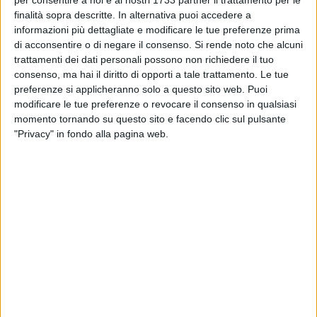
per consentire a noi e ai nostri 1733 partner il trattamento per le
dell'impianto per allenarsi, ma il Comune non ha ancora
finalità sopra descritte. In alternativa puoi accedere a
preso una decisione. Il manto erboso è oggetto di intervento
informazioni più dettagliate e modificare le tue preferenze prima
di acconsentire o di negare il consenso.
Si rende noto che alcuni
di manutenzione in vista del prossimo campionato ma la
trattamenti dei dati personali possono non richiedere il tuo
Fortis vorrebbe poter utilizzare la struttura per la
consenso, ma hai il diritto di opporti a tale trattamento. Le tue
preparazione (inizio previsto il 26 luglio).
preferenze si applicheranno solo a questo sito web. Puoi
modificare le tue preferenze o revocare il consenso in qualsiasi
Si continua a discutere, mentre nelle prossime ore sarà
momento tornando su questo sito e facendo clic sul pulsante
ufficializzato il nome del nuovo allenatore. In pole l'ex
"Privacy" in fondo alla pagina web.
tecnico del Cerignola,
Gino Zinfollino
, già portiere della
Polisportiva Trani nel 1996. Con Zinfollino continuerebbe la
serie di ex calciatori in panchina.