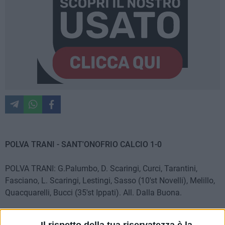
POLVA TRANI - SANT'ONOFRIO CALCIO 1-0
POLVA TRANI: G.Palumbo, D. Scaringi, Curci, Tarantini,
Fasciano, L. Scaringi, Lestingi, Sasso (10'st Novelli), Melillo,
Quacquarelli, Bucci (35'st Ippati). All. Dalla Buona.
SANT'ONOFRIO: Corcelli, Iaccarino, De Bonis, Cappucci,
Il rispetto della tua riservatezza è la