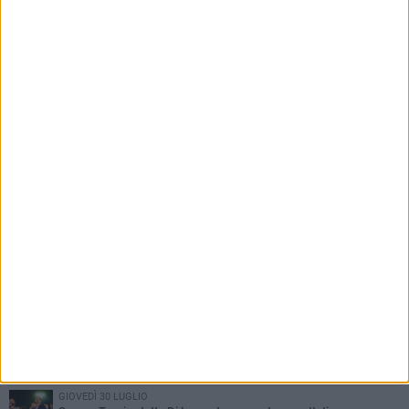
PIÙ LETTI QUESTA SETTIMANA
SABATO 1 AGOSTO
Barletta 4-1 Soccer Trani: ottimi spunti per Moscelli, alla seconda
uscita stagionale
MERCOLEDÌ 5 AGOSTO
Trani | Nando Terrone chiude la carriera da calciatore: «Il campo
lo lascio, il calcio no». Ora è pronto a una nuova sfida
MERCOLEDÌ 5 AGOSTO
Soccer Trani 1-0 Trodica: inizia nel miglior dei modi il ritiro di
Sarnano
GIOVEDÌ 30 LUGLIO