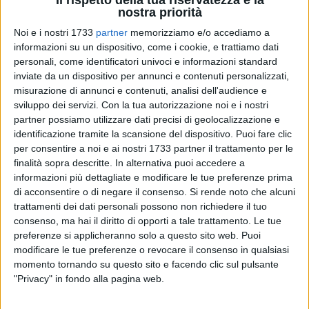
Pasqua, Gemma, Bonfitto, De Vito (15'st Ianzano), Cascavilla
nostra priorità
(15'pt Fiorentino), Palladino, Greco. All. Ripoli.
Noi e i nostri 1733
partner
memorizziamo e/o accediamo a
informazioni su un dispositivo, come i cookie, e trattiamo dati
ARBITRO: Antenore di Bari.
personali, come identificatori univoci e informazioni standard
inviate da un dispositivo per annunci e contenuti personalizzati,
RETE: 30'pt Lestingi.
misurazione di annunci e contenuti, analisi dell'audience e
sviluppo dei servizi.
Con la tua autorizzazione noi e i nostri
partner possiamo utilizzare dati precisi di geolocalizzazione e
NOTE: Allontanato dal campo l'allenatore del Sant'Onorio
identificazione tramite la scansione del dispositivo. Puoi fare clic
Ripoli al 33'st.
per consentire a noi e ai nostri 1733 partner il trattamento per le
finalità sopra descritte. In alternativa puoi accedere a
TRANI - Vittoria di misura della Polva sul Sant'Onofrio.
informazioni più dettagliate e modificare le tue preferenze prima
Decide un gol di Lestingi alla mezzora (tiro al volo dal limite
di acconsentire o di negare il consenso.
Si rende noto che alcuni
dell'area). Primo tempo in favore dei tranesi, ripresa rabbiosa
trattamenti dei dati personali possono non richiedere il tuo
dei foggiani ma la difesa tranese regge nonostante qualche
consenso, ma hai il diritto di opporti a tale trattamento. Le tue
preferenze si applicheranno solo a questo sito web. Puoi
affanno.
modificare le tue preferenze o revocare il consenso in qualsiasi
JUVENALIA FOGGIA-URSUS TRANI 4-6
momento tornando su questo sito e facendo clic sul pulsante
"Privacy" in fondo alla pagina web.
JUVENALIA: Marangi, Ritoli, D'Angelo I, Fiore, Perdono,
Ragone, Barbuto, Maccariello, Marcone, D'Angelo II,