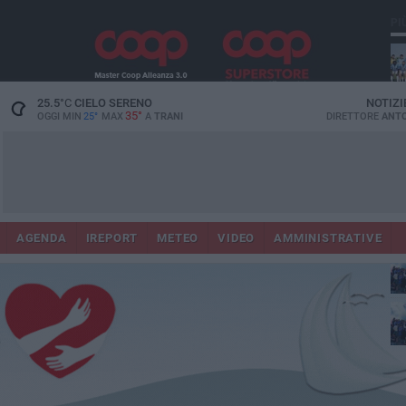
PI
25.5
°C
CIELO SERENO
NOTIZI
35°
OGGI MIN
25°
MAX
A
TRANI
DIRETTORE
ANTO
Ora
in
AGENDA
IREPORT
METEO
VIDEO
AMMINISTRATIVE
con