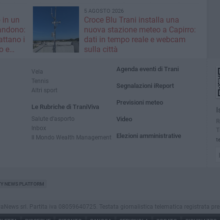
5 AGOSTO 2026
 in un
Croce Blu Trani installa una
andono:
nuova stazione meteo a Capirro:
ttano i
dati in tempo reale e webcam
o e
sulla città
Agenda eventi di Trani
Vela
Tennis
Segnalazioni iReport
Altri sport
Previsioni meteo
Le Rubriche di TraniViva
I
Salute d’asporto
Video
R
Inbox
T
Elezioni amministrative
Il Mondo Wealth Management
t
TY NEWS PLATFORM
ws srl. Partita iva 08059640725. Testata giornalistica telematica registrata presso il