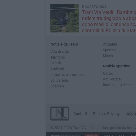
5 AGOSTO 2026
Trani Via Verdi | Bambino
rudere tra degrado e abb
dopo mesi di denunce sca
controlli di Polizia di Stat
Polizia Locale
Notizie da Trani
Attualità
Speciale
Vita di città
Meteo
Territorio
Sanità
Notizie sportive
Ambiente
Calcio
Iniziative e promozioni
Arti Marziali
Solidarietà
Running e Atletica
Speciale
Contatti
Policy e Privacy
GOCI
© 2001-2026 TraniViva è un portale gestito da InnovaNe