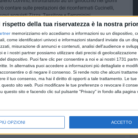
lerio Corvino, infortunatosi ad un ginocchio nei giorni
rò contare sulle prestazioni dei riconfermati Cucinelli,
nuovi acquisti Zizza, Tessitore e Femminini.
l rispetto della tua riservatezza è la nostra prior
agine campana dell'Igea S.Antimo, che ha ritoccato
artner
memorizziamo e/o accediamo a informazioni su un dispositivo, c
di Berti, Di Salvatore, Serino e Benassi. Competitiva anche
ali, come identificatori univoci e informazioni standard inviate da un di
l'organico che ha conquistato sul campo la promozione in
zzati, misurazione di annunci e contenuti, analisi dell'audience e svilupp
e Spigaglia, tutti giocatori di categoria. Al termine della
i e i nostri partner possiamo utilizzare dati precisi di geolocalizzazione 
 per il miglior giocatore del torneo e per il miglior
del dispositivo. Puoi fare clic per consentire a noi e ai nostri 1731 partn
critte. In alternativa puoi accedere a informazioni più dettagliate e modif
acconsentire o di negare il consenso.
Si rende noto che alcuni trattamen
e il tuo consenso, ma hai il diritto di opporti a tale trattamento. Le tue
gresso gratuito):
SABATO 27 AGOSTO
 questo sito web. Puoi modificare le tue preferenze o revocare il conse
questo sito e facendo clic sul pulsante "Privacy" in fondo alla pagina
esi Brindisi
PIÙ OPZIONI
ACCETTO