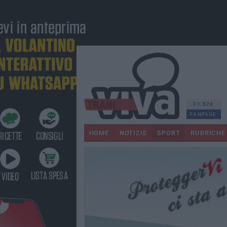
71.576
FANPAGE
HOME
NOTIZIE
SPORT
RUBRICHE