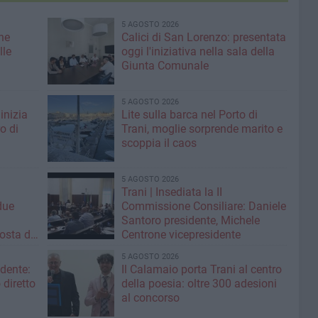
5 AGOSTO 2026
ne
Calici di San Lorenzo: presentata
lle
oggi l'iniziativa nella sala della
Giunta Comunale
5 AGOSTO 2026
inizia
Lite sulla barca nel Porto di
ro di
Trani, moglie sorprende marito e
scoppia il caos
5 AGOSTO 2026
Trani | Insediata la II
due
Commissione Consiliare: Daniele
i
Santoro presidente, Michele
osta di
Centrone vicepresidente
5 AGOSTO 2026
ndente:
Il Calamaio porta Trani al centro
diretto
della poesia: oltre 300 adesioni
»
al concorso