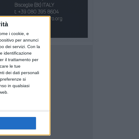
ità
ome i cookie, e
spositivo per annunci
o dei servizi.
Con la
e identificazione
er il trattamento per
icare le tue
ti dei dati personali
 preferenze si
nso in qualsiasi
 web.