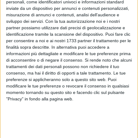
personali, come identificatori univoci e informazioni standard
inviate da un dispositivo per annunci e contenuti personalizzati,
misurazione di annunci e contenuti, analisi dell'audience e
sviluppo dei servizi.
Con la tua autorizzazione noi e i nostri
partner possiamo utilizzare dati precisi di geolocalizzazione e
ALTRI VIDEO PUBBLICATI DI RECENTE
identificazione tramite la scansione del dispositivo. Puoi fare clic
per consentire a noi e ai nostri 1733 partner il trattamento per le
finalità sopra descritte. In alternativa puoi accedere a
informazioni più dettagliate e modificare le tue preferenze prima
di acconsentire o di negare il consenso.
Si rende noto che alcuni
trattamenti dei dati personali possono non richiedere il tuo
consenso, ma hai il diritto di opporti a tale trattamento. Le tue
preferenze si applicheranno solo a questo sito web. Puoi
modificare le tue preferenze o revocare il consenso in qualsiasi
SOCIAL VIDEO
5 MINUTI
SOCIAL VIDEO
10 MINUTI
momento tornando su questo sito e facendo clic sul pulsante
SETTIMANA MEDIEVALE | Trani
Trani - Il Sindaco Marco Galiano:
Tradizioni ed.XXI 2026
TARI da ridurre fra economia ed
"Privacy" in fondo alla pagina web.
ambientalismo