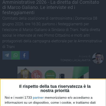
Amministrative 2026 - La diretta dal Comitato
di Marco Galiano. Le interviste ed i
festeggiamenti
Comitato della coalizione di centrosinistra | Domenica 08
giugno 2026, ore 16:30, partono i festeggiamenti per
l'elezione di Marco Galiano a Sindaco di Trani. Nella diretta
social le interviste al neo Primo Cittadino e molti altri
protagonisti della campagna elettorale per le Ammnistrative
di Trani
A cura di
TONINO LACALAMITA
Il rispetto della tua riservatezza è la
nostra priorità
Noi e i nostri 1733
partner
memorizziamo e/o accediamo a
informazioni su un dispositivo, come i cookie, e trattiamo dati