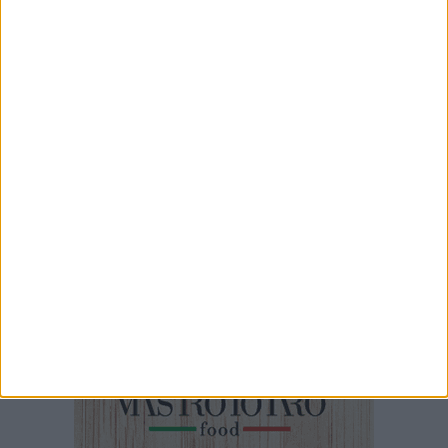
Locale
30 SECONDI
Trani, un uomo si abbandona sul marciapiede in pieno centro
5 MINUTI
SETTIMANA MEDIEVALE | Trani Tradizioni ed.XXI 2026
10 MINUTI
Trani - Il Sindaco Marco Galiano: TARI da ridurre fra economia ed
ambientalismo