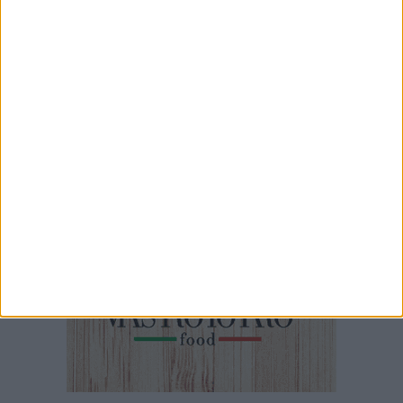
Trani - Emergenza in Via Verdi | Intervento della Polizia di Stato e
Locale
30 SECONDI
Trani, un uomo si abbandona sul marciapiede in pieno centro
10 MINUTI
Trani - Il Sindaco Marco Galiano: TARI da ridurre fra economia ed
ambientalismo