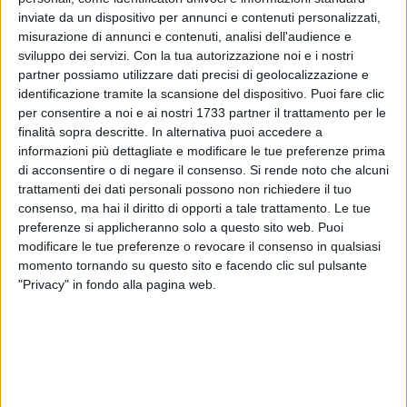
inviate da un dispositivo per annunci e contenuti personalizzati,
misurazione di annunci e contenuti, analisi dell'audience e
ALTRI VIDEO PUBBLICATI DI RECENTE
sviluppo dei servizi.
Con la tua autorizzazione noi e i nostri
partner possiamo utilizzare dati precisi di geolocalizzazione e
identificazione tramite la scansione del dispositivo. Puoi fare clic
per consentire a noi e ai nostri 1733 partner il trattamento per le
finalità sopra descritte. In alternativa puoi accedere a
informazioni più dettagliate e modificare le tue preferenze prima
di acconsentire o di negare il consenso.
Si rende noto che alcuni
trattamenti dei dati personali possono non richiedere il tuo
consenso, ma hai il diritto di opporti a tale trattamento. Le tue
SOCIAL VIDEO
5 MINUTI
SOCIAL VIDEO
10 MINUTI
SETTIMANA MEDIEVALE | Trani
Trani - Il Sindaco Marco Galiano:
preferenze si applicheranno solo a questo sito web. Puoi
Tradizioni ed.XXI 2026
TARI da ridurre fra economia ed
modificare le tue preferenze o revocare il consenso in qualsiasi
ambientalismo
momento tornando su questo sito e facendo clic sul pulsante
"Privacy" in fondo alla pagina web.
SOCIAL VIDEO
4 MINUTI
SOCIAL VIDEO
40 SECONDI