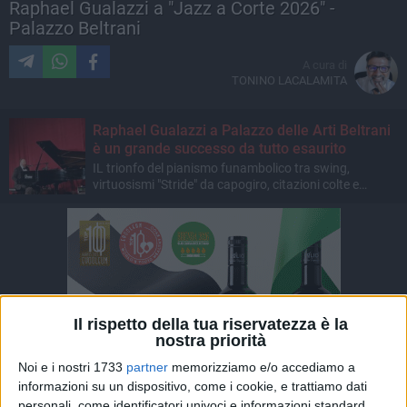
Raphael Gualazzi a "Jazz a Corte 2026" -
Palazzo Beltrani
A cura di
TONINO LACALAMITA
Raphael Gualazzi a Palazzo delle Arti Beltrani
è un grande successo da tutto esaurito
IL trionfo del pianismo funambolico tra swing,
virtuosismi "Stride" da capogiro, citazioni colte e
improvvisazione
Il rispetto della tua riservatezza è la
nostra priorità
Noi e i nostri 1733
partner
memorizziamo e/o accediamo a
informazioni su un dispositivo, come i cookie, e trattiamo dati
personali, come identificatori univoci e informazioni standard