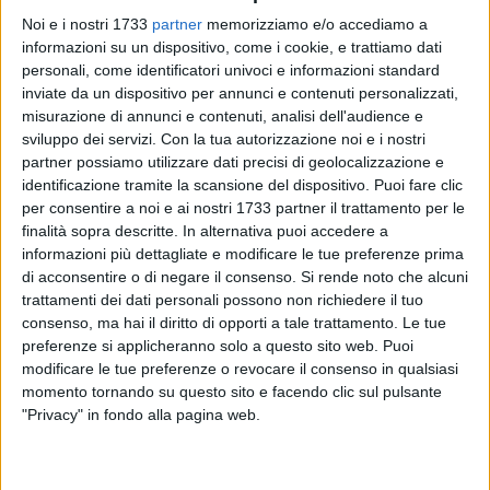
Noi e i nostri 1733
partner
memorizziamo e/o accediamo a
L'Autore
informazioni su un dispositivo, come i cookie, e trattiamo dati
Nasce a Trani il 5 marzo, a due mesi la madre lo porta a
personali, come identificatori univoci e informazioni standard
Bologna, città di residenza della famiglia. Compie tutte le
inviate da un dispositivo per annunci e contenuti personalizzati,
scuole a Bologna, alla fine consegue la maturità classica a
misurazione di annunci e contenuti, analisi dell'audience e
sviluppo dei servizi.
Con la tua autorizzazione noi e i nostri
pieni voti al Liceo "Marco Minghetti", poi incerto se optare
partner possiamo utilizzare dati precisi di geolocalizzazione e
per il giornalismo o medicina, sceglie di fare il medico. Si
identificazione tramite la scansione del dispositivo. Puoi fare clic
laurea a 23 anni con lode. Assistente in Clinica medica al S.
per consentire a noi e ai nostri 1733 partner il trattamento per le
Orsola di Bologna, si specializza in Medicina interna, poi in
finalità sopra descritte. In alternativa puoi accedere a
Cardiologia. In seguito anche in Medicina del Lavoro e da
informazioni più dettagliate e modificare le tue preferenze prima
ultimo in Medicina dello Sport. Nel 1979 vince per concorso
di acconsentire o di negare il consenso.
Si rende noto che alcuni
pubblico il Primariato di Cardiologia nell'Ospedale di Trani.
trattamenti dei dati personali possono non richiedere il tuo
consenso, ma hai il diritto di opporti a tale trattamento. Le tue
Ha sempre avuto il sogno di scrivere. Nel 1999 partecipa con
preferenze si applicheranno solo a questo sito web. Puoi
onore al XXI Premio letterario indetto dalla Lega Italiana
modificare le tue preferenze o revocare il consenso in qualsiasi
contro i Tumori con un suo scritto. Conserva ancora il diario
momento tornando su questo sito e facendo clic sul pulsante
di "guerra", che fu scritto a 15 anni nella Bologna di allora,
"Privacy" in fondo alla pagina web.
teatro di guerra civile tra partigiani e fascisti "repubblichini"
negli anni 1944-1945. Tale diario è stato pubblicato nel
2013. Nel 2015 pubblica una raccolta di racconti dal titolo