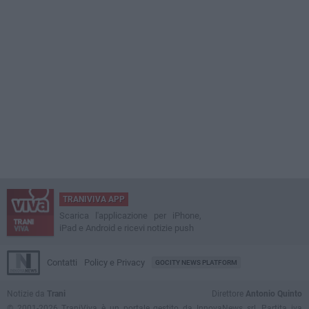
TRANIVIVA APP
Scarica l'applicazione per iPhone,
iPad e Android e ricevi notizie push
Contatti
Policy e Privacy
GOCITY NEWS PLATFORM
Notizie da
Trani
Direttore
Antonio Quinto
© 2001-2026 TraniViva è un portale gestito da InnovaNews srl. Partita iva