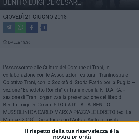
BENITO LUIGI DE CESARE
GIOVEDÌ 21 GIUGNO 2018
1
DALLE 18.30
L'Assessorato alle Culture del Comune di Trani, in
collaborazione con le Associazioni culturali Traninostra e
Obiettivo Trani, con la Società di Storia Patria per la Puglia –
sezione "Benedetto Ronchi" di Trani e con la F.I.D.A.P.A. -
sezione di Trani, organizza la presentazione del libro di
Benito Luigi De Cesare STORIA D'ITALIA. BENITO
MUSSOLINI DA CARLO MARX A PIAZZALE LORETO (ed. La
Matrice, 2018). Discutono con l'Autore Andrea Lovato
(Università di Bari) e Francesco Lucrezi (Università di
Il rispetto della tua riservatezza è la
Salerno).
nostra priorità