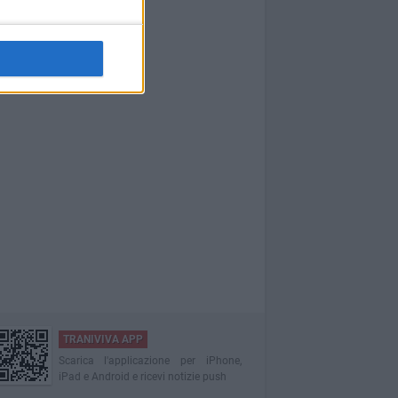
TRANIVIVA APP
Scarica l'applicazione per iPhone,
iPad e Android e ricevi notizie push