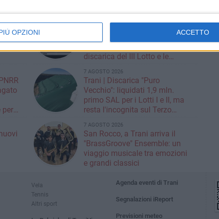
 e
chiede controlli e risposte
7 AGOSTO 2026
Editoriale.Scusate il disturbo |
PIÙ OPZIONI
ACCETTO
TARI, la sfida del Sindaco
 38
Galiano tra l'incubo della
discarica del III Lotto e le
strategie per tagliare la tassa
7 AGOSTO 2026
sui rifiuti
| PNRR
Trani | Discarica "Puro
Pagato
Vecchio": liquidati 1,9 mln.
primo SAL per i Lotti I e II, ma
 per
resta l'incognita sul Terzo
Lotto
7 AGOSTO 2026
nuovi
San Rocco, a Trani arriva il
i
"BrassGroove" Ensemble: un
viaggio musicale tra emozioni
e grandi classici
Agenda eventi di Trani
Vela
Tennis
Segnalazioni iReport
Altri sport
Previsioni meteo