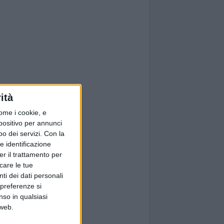
ità
ome i cookie, e
spositivo per annunci
o dei servizi.
Con la
e identificazione
er il trattamento per
icare le tue
ti dei dati personali
 preferenze si
nso in qualsiasi
 web.