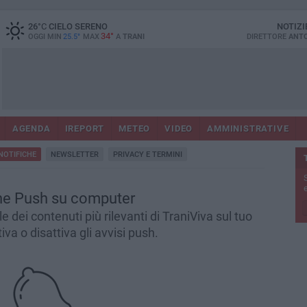
26
°C
CIELO SERENO
NOTIZI
34°
OGGI MIN
25.5°
MAX
A
TRANI
DIRETTORE
ANTO
AGENDA
IREPORT
METEO
VIDEO
AMMINISTRATIVE
NOTIFICHE
NEWSLETTER
PRIVACY E TERMINI
e
he Push su computer
e dei contenuti più rilevanti di TraniViva sul tuo
va o disattiva gli avvisi push.