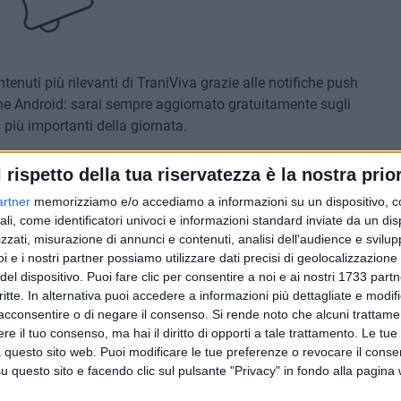
ntenuti più rilevanti di TraniViva grazie alle notifiche push
 Android: sarai sempre aggiornato gratuitamente sugli
più importanti della giornata.
ivato o disattivato semplicemente selezionando il bottone
l rispetto della tua riservatezza è la nostra prior
icando le impostazioni del browser.
Nei sistemi o browser
artner
memorizziamo e/o accediamo a informazioni su un dispositivo, c
scrizione o la cancellazione non viene visualizzato.
ali, come identificatori univoci e informazioni standard inviate da un di
zzati, misurazione di annunci e contenuti, analisi dell'audience e svilupp
i e i nostri partner possiamo utilizzare dati precisi di geolocalizzazione 
del dispositivo. Puoi fare clic per consentire a noi e ai nostri 1733 partn
critte. In alternativa puoi accedere a informazioni più dettagliate e modif
E AGGIORNAMENTI RECENTI
acconsentire o di negare il consenso.
Si rende noto che alcuni trattamen
e il tuo consenso, ma hai il diritto di opporti a tale trattamento. Le tue
7 AGOSTO 2026
 questo sito web. Puoi modificare le tue preferenze o revocare il conse
Liquami in mare sul
Lungomare Colombo: la
questo sito e facendo clic sul pulsante "Privacy" in fondo alla pagina
026
segnalazione dei cittadini