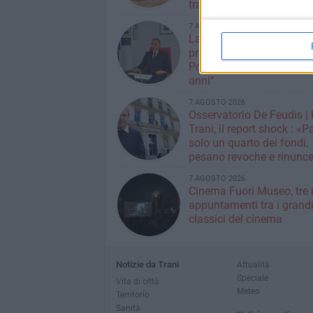
tra Templari, Re Manfredi
cortei storici
7 AGOSTO 2026
La Fondazione S.E.C.A.
presenta “La mia vita in
Polizia: una storia lunga
anni”
7 AGOSTO 2026
Osservatorio De Feudis 
Trani, il report shock : «
solo un quarto dei fondi,
pesano revoche e rinunce
quasi 20 milioni»
7 AGOSTO 2026
Cinema Fuori Museo, tre 
appuntamenti tra i grand
classici del cinema
Notizie da Trani
Attualità
Speciale
Vita di città
Meteo
Territorio
Sanità