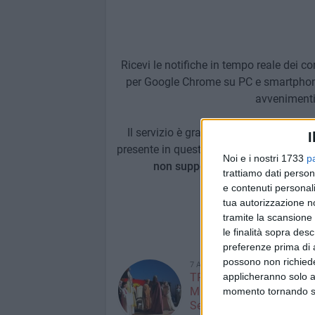
Ricevi le notifiche in tempo reale dei co
per Google Chrome su PC e smartphone
avvenimenti 
Il servizio è gratuito e può essere att
I
presente in questa pagina oppure modif
Noi e i nostri 1733
p
non supportati il bottone per l'i
trattiamo dati person
e contenuti personali
tua autorizzazione no
tramite la scansione 
le finalità sopra des
NOTIZIE 
preferenze prima di 
possono non richieder
7 AGOSTO 2026
applicheranno solo a
TRANI TORNA NEL
MEDIOEVO: Al via oggi la
momento tornando su 
Settimana Medioevale 2