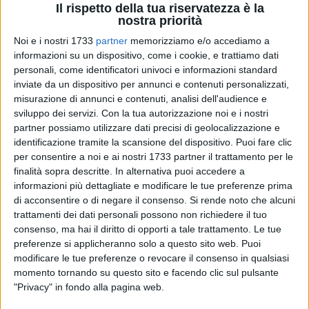
Il rispetto della tua riservatezza è la
nostra priorità
Noi e i nostri 1733
partner
memorizziamo e/o accediamo a
informazioni su un dispositivo, come i cookie, e trattiamo dati
personali, come identificatori univoci e informazioni standard
inviate da un dispositivo per annunci e contenuti personalizzati,
misurazione di annunci e contenuti, analisi dell'audience e
sviluppo dei servizi.
Con la tua autorizzazione noi e i nostri
Il 10eLotto continua a distribuire premi in tutta Italia ed in
partner possiamo utilizzare dati precisi di geolocalizzazione e
particolare in Puglia. A Trani sono stati vinti 31.914,89 euro
identificazione tramite la scansione del dispositivo. Puoi fare clic
con 1 euro. E' la vincita più alta d'Italia al 10eLotto in questo
per consentire a noi e ai nostri 1733 partner il trattamento per le
concorso.
finalità sopra descritte. In alternativa puoi accedere a
informazioni più dettagliate e modificare le tue preferenze prima
di acconsentire o di negare il consenso.
Si rende noto che alcuni
Il fortunato giocatore tranese è stato premiato scegliendo di
trattamenti dei dati personali possono non richiedere il tuo
giocare con l'"estrazione ogni 5 minuti": ha potuto controllare
consenso, ma hai il diritto di opporti a tale trattamento. Le tue
direttamente sul monitor della ricevitoria i 10 numeri giocati,
preferenze si applicheranno solo a questo sito web. Puoi
confrontandoli con i 20 estratti, indovinandone 9 su 10.
modificare le tue preferenze o revocare il consenso in qualsiasi
momento tornando su questo sito e facendo clic sul pulsante
«Il 10eLotto - spiegano dalla Lottomatica - dall'inizio
"Privacy" in fondo alla pagina web.
dell'anno ha generosamente premiato tutta l'Italia: sono stati