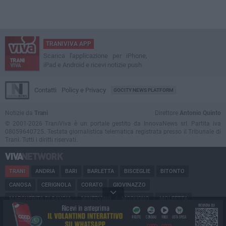
TRANIVIVA APP
Scarica l'applicazione per iPhone,
iPad e Android e ricevi notizie push
Contatti
Policy e Privacy
GOCITY NEWS PLATFORM
Notizie da
Trani
Direttore
Antonio Quinto
© 2001-2026 TraniViva è un portale gestito da InnovaNews srl. Partita iva
08059640725. Testata giornalistica telematica registrata presso il Tribunale di
Trani. Tutti i diritti riservati.
TRANI
ANDRIA
BARI
BARLETTA
BISCEGLIE
BITONTO
CANOSA
CERIGNOLA
CORATO
GIOVINAZZO
MARGHERITA DI SAVOIA
MINERVINO
MODUGNO
MOLFETTA
PUGLIA
RUVO
SAN FERDINANDO
SPINAZZOLA
TERLIZZI
TRINITAPOLI