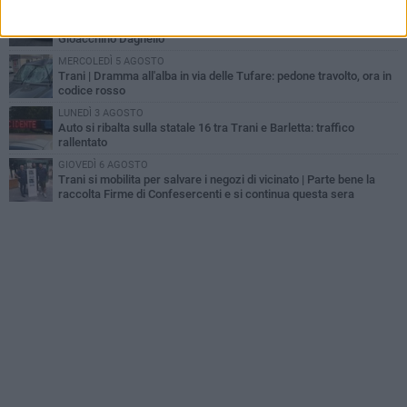
GIOVEDÌ 6 AGOSTO
Investito a pochi mesi dalla pensione, la comunità piange
Gioacchino Dagnello
MERCOLEDÌ 5 AGOSTO
Trani | Dramma all'alba in via delle Tufare: pedone travolto, ora in
codice rosso
LUNEDÌ 3 AGOSTO
Auto si ribalta sulla statale 16 tra Trani e Barletta: traffico
rallentato
GIOVEDÌ 6 AGOSTO
Trani si mobilita per salvare i negozi di vicinato | Parte bene la
raccolta Firme di Confesercenti e si continua questa sera