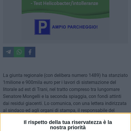
La giunta regionale (con delibera numero 1489) ha stanziato
1milione e 900mila euro per i lavori di sistemazione del
litorale ad est di Trani, nel tratto compreso tra lungomare
Senatore Mongelli e la seconda spiaggia, con fondi attinti
dai residui giacenti. Lo comunica, con una lettera indirizzata
al sindaco ed agli organi di stampa, il responsabile del
partito socialista di Trani,
Nicola Cuccovillo
.
Il rispetto della tua riservatezza è la
nostra priorità