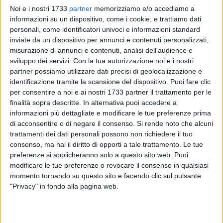
«So bene – scrive Cuccovillo - che tale finanziamento non è
Noi e i nostri 1733
partner
memorizziamo e/o accediamo a
esaustivo, ma si è certamente compiuto un gran passo in
informazioni su un dispositivo, come i cookie, e trattiamo dati
avanti, essendo il provvedimento, propedeutico al
personali, come identificatori univoci e informazioni standard
completamento dell'opera. Il nuovo assessore alle Opere
inviate da un dispositivo per annunci e contenuti personalizzati,
Pubbliche, con questa delibera, ha inteso proseguire nel
misurazione di annunci e contenuti, analisi dell'audience e
percorso già tracciato dall'assessore precedente Onofrio
sviluppo dei servizi.
Con la tua autorizzazione noi e i nostri
partner possiamo utilizzare dati precisi di geolocalizzazione e
Introna (che mi ha comunicato ufficialmente l'approvazione)
identificazione tramite la scansione del dispositivo. Puoi fare clic
e possiamo senz'altro confidare che la sensibilità
per consentire a noi e ai nostri 1733 partner il trattamento per le
dimostrata, proseguirà, a breve termine, per pervenire
finalità sopra descritte. In alternativa puoi accedere a
all'intera copertura della spesa».
informazioni più dettagliate e modificare le tue preferenze prima
di acconsentire o di negare il consenso.
Si rende noto che alcuni
«Avendo seguito l'iter presso gli uffici regionali – prosegue
trattamenti dei dati personali possono non richiedere il tuo
Cuccovillo - ho ragione di credere che, entro quest'anno, gli
consenso, ma hai il diritto di opporti a tale trattamento. Le tue
preferenze si applicheranno solo a questo sito web. Puoi
uffici competenti di Bari, unitamente all'Autorità di Bacino,
modificare le tue preferenze o revocare il consenso in qualsiasi
predisporranno nella nuova programmazione annuale le
momento tornando su questo sito e facendo clic sul pulsante
risorse affinché Trani venga soddisfatta con la copertura
"Privacy" in fondo alla pagina web.
dell'ultimissima tranche di 2 milioni di euro. Naturalmente,
come cittadino e come politico, continuerò ad impegnarmi
affinché si pervenga a detto traguardo. Questo risultato