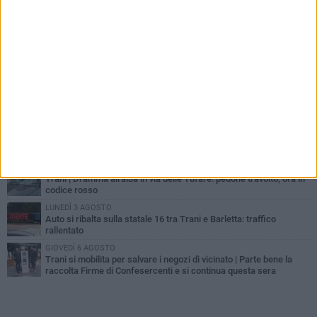
PIÙ LETTI QUESTA SETTIMANA
MERCOLEDÌ 5 AGOSTO
Trani piange G.D., il 64enne investito all'alba in via delle Tufare
non ce l'ha fatta
MERCOLEDÌ 5 AGOSTO
Lite sulla barca nel Porto di Trani, moglie sorprende marito e
scoppia il caos
GIOVEDÌ 6 AGOSTO
Investito a pochi mesi dalla pensione, la comunità piange
Gioacchino Dagnello
MERCOLEDÌ 5 AGOSTO
Trani | Dramma all'alba in via delle Tufare: pedone travolto, ora in
codice rosso
LUNEDÌ 3 AGOSTO
Auto si ribalta sulla statale 16 tra Trani e Barletta: traffico
rallentato
GIOVEDÌ 6 AGOSTO
Trani si mobilita per salvare i negozi di vicinato | Parte bene la
raccolta Firme di Confesercenti e si continua questa sera