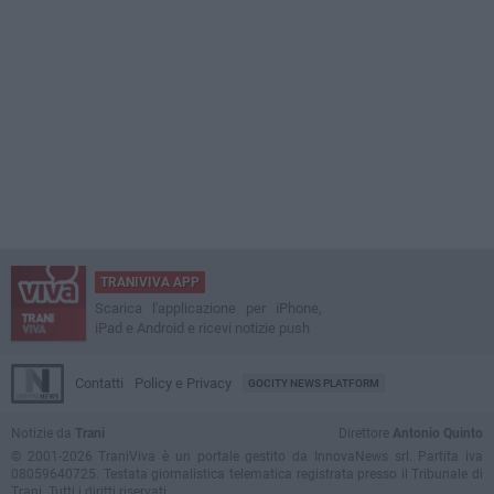
TRANIVIVA APP
Scarica l'applicazione per iPhone,
iPad e Android e ricevi notizie push
Contatti
Policy e Privacy
GOCITY NEWS PLATFORM
Notizie da
Trani
Direttore
Antonio Quinto
© 2001-2026 TraniViva è un portale gestito da InnovaNews srl. Partita iva
08059640725. Testata giornalistica telematica registrata presso il Tribunale di
Trani. Tutti i diritti riservati.