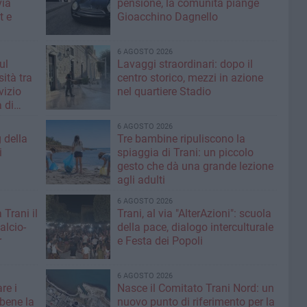
via
pensione, la comunità piange
t e
Gioacchino Dagnello
6 AGOSTO 2026
ul
Lavaggi straordinari: dopo il
ità tra
centro storico, mezzi in azione
rvizio
nel quartiere Stadio
 di
6 AGOSTO 2026
g della
Tre bambine ripuliscono la
i
spiaggia di Trani: un piccolo
gesto che dà una grande lezione
agli adulti
6 AGOSTO 2026
 Trani il
Trani, al via "AlterAzioni": scuola
alcio-
della pace, dialogo interculturale
r
e Festa dei Popoli
6 AGOSTO 2026
re i
Nasce il Comitato Trani Nord: un
 bene la
nuovo punto di riferimento per la