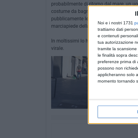
probabilmente di ritorno dal mare, un uo
costume da bagno e mettersi addosso gli
I
pubblicamente le pudenda senza alcun ti
Noi e i nostri 1731
p
marciapiede della trafficatissima strada
trattiamo dati person
e contenuti personali
In moltissimi lo hanno notato, alcuni an
tua autorizzazione no
virale.
tramite la scansione 
le finalità sopra des
preferenze prima di 
possono non richieder
applicheranno solo a
momento tornando su 