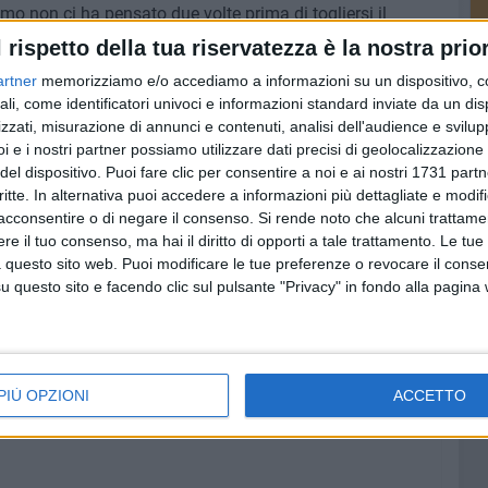
mo non ci ha pensato due volte prima di togliersi il
 abiti asciutti, senza cercare nessun riparo, mostrando
l rispetto della tua riservatezza è la nostra prior
more, spogliandosi e rivestendosi direttamente sul
artner
memorizziamo e/o accediamo a informazioni su un dispositivo, c
.
ali, come identificatori univoci e informazioni standard inviate da un di
zzati, misurazione di annunci e contenuti, analisi dell'audience e svilupp
che immortalato, e quello spogliarello è diventato subito
i e i nostri partner possiamo utilizzare dati precisi di geolocalizzazione 
del dispositivo. Puoi fare clic per consentire a noi e ai nostri 1731 partn
critte. In alternativa puoi accedere a informazioni più dettagliate e modif
acconsentire o di negare il consenso.
Si rende noto che alcuni trattamen
e il tuo consenso, ma hai il diritto di opporti a tale trattamento. Le tue
 questo sito web. Puoi modificare le tue preferenze o revocare il conse
questo sito e facendo clic sul pulsante "Privacy" in fondo alla pagina
PIÙ OPZIONI
ACCETTO