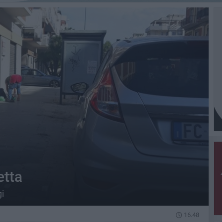
etta
i
16.48