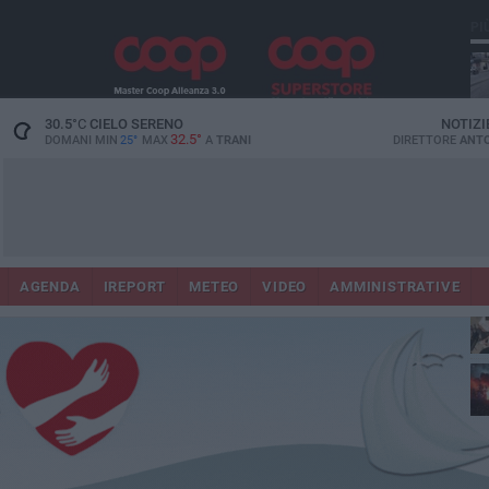
PI
30.5
°C
CIELO SERENO
NOTIZI
32.5°
DOMANI MIN
25°
MAX
A
TRANI
DIRETTORE
ANTO
AGENDA
IREPORT
METEO
VIDEO
AMMINISTRATIVE
ris