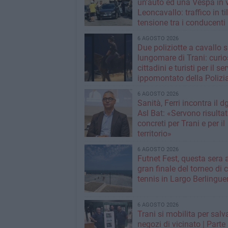
un'auto ed una Vespa in 
Leoncavallo: traffico in til
tensione tra i conducenti
6 AGOSTO 2026
Due poliziotte a cavallo s
lungomare di Trani: curios
cittadini e turisti per il se
ippomontato della Polizia
Stato
6 AGOSTO 2026
Sanità, Ferri incontra il d
Asl Bat: «Servono risultat
concreti per Trani e per il
territorio»
6 AGOSTO 2026
Futnet Fest, questa sera a
gran finale del torneo di c
tennis in Largo Berlingue
6 AGOSTO 2026
Trani si mobilita per salva
negozi di vicinato | Parte