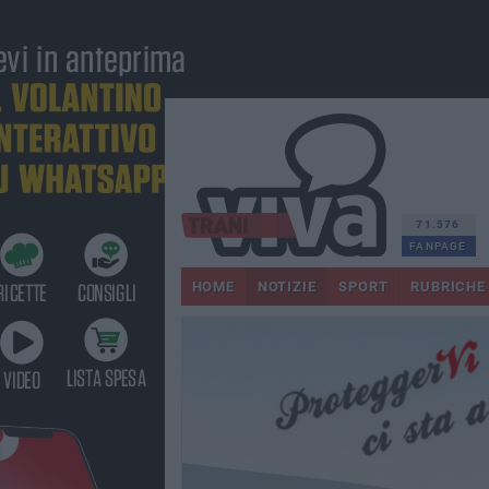
71.576
FANPAGE
HOME
NOTIZIE
SPORT
RUBRICHE