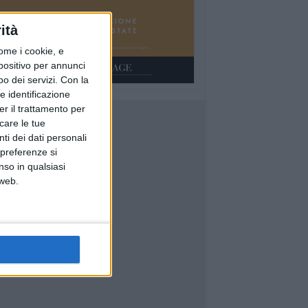
ità
ome i cookie, e
spositivo per annunci
o dei servizi.
Con la
e identificazione
er il trattamento per
icare le tue
ti dei dati personali
 preferenze si
nso in qualsiasi
 web.