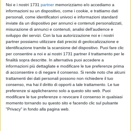
Noi e i nostri 1731
partner
memorizziamo e/o accediamo a
informazioni su un dispositivo, come i cookie, e trattiamo dati
personali, come identificatori univoci e informazioni standard
4
inviate da un dispositivo per annunci e contenuti personalizzati,
misurazione di annunci e contenuti, analisi dell'audience e
sviluppo dei servizi.
Con la tua autorizzazione noi e i nostri
partner possiamo utilizzare dati precisi di geolocalizzazione e
Oggi, sabato 9 marzo a Trani (Palazzo San Giorgio) si terrà
identificazione tramite la scansione del dispositivo. Puoi fare clic
l'evento "Collaborare in medicina territoriale" organizzato
per consentire a noi e ai nostri 1731 partner il trattamento per le
dalla Direzione Strategica della Asl Bt per mettere a
finalità sopra descritte. In alternativa puoi accedere a
confronto i diversi modelli di assistenza proposti dalla
informazioni più dettagliate e modificare le tue preferenze prima
medicina di base. In particolare saranno presentati il
di acconsentire o di negare il consenso.
Si rende noto che alcuni
modello del Cpt di Trani, i modelli di gruppo e di rete e
trattamenti dei dati personali possono non richiedere il tuo
l'assistenza del singolo medico di base.
consenso, ma hai il diritto di opporti a tale trattamento. Le tue
preferenze si applicheranno solo a questo sito web. Puoi
modificare le tue preferenze o revocare il consenso in qualsiasi
Una particolare attenzione sarà dedicata alla spesa
momento tornando su questo sito e facendo clic sul pulsante
farmaceutica e ai risultati raggiunti sul territorio Bat, anche
"Privacy" in fondo alla pagina web.
attraverso la lente di ingrandimento dei modelli proposti.
Start ore 8.00.