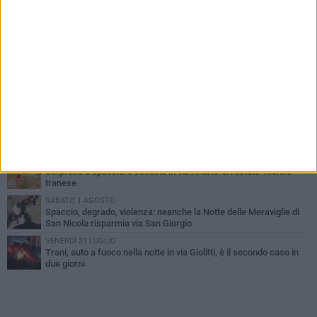
PIÙ LETTI QUESTA SETTIMANA
MERCOLEDÌ 5 AGOSTO
Trani piange G.D., il 64enne investito all'alba in via delle Tufare
non ce l'ha fatta
MERCOLEDÌ 5 AGOSTO
Lite sulla barca nel Porto di Trani, moglie sorprende marito e
scoppia il caos
MERCOLEDÌ 5 AGOSTO
Trani | Dramma all'alba in via delle Tufare: pedone travolto, ora in
codice rosso
SABATO 1 AGOSTO
Sorpreso a spacciare cocaina in via Andria: arrestato 43enne
tranese
SABATO 1 AGOSTO
Spaccio, degrado, violenza: neanche la Notte delle Meraviglie di
San Nicola risparmia via San Giorgio
VENERDÌ 31 LUGLIO
Trani, auto a fuoco nella notte in via Giolitti, è il secondo caso in
due giorni