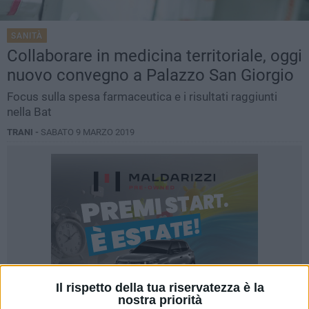
SANITÀ
Collaborare in medicina territoriale, oggi
nuovo convegno a Palazzo San Giorgio
Focus sulla spesa farmaceutica e i risultati raggiunti
nella Bat
TRANI -
SABATO 9 MARZO 2019
Il rispetto della tua riservatezza è la
nostra priorità