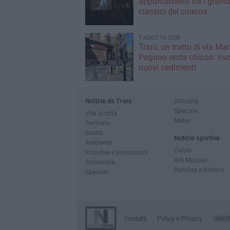
appuntamenti tra i grand
classici del cinema
7 AGOSTO 2026
Trani, un tratto di via Mar
Pagano resta chiuso: risc
nuovi cedimenti
Notizie da Trani
Attualità
Speciale
Vita di città
Meteo
Territorio
Sanità
Notizie sportive
Ambiente
Calcio
Iniziative e promozioni
Arti Marziali
Solidarietà
Running e Atletica
Speciale
Contatti
Policy e Privacy
GOCI