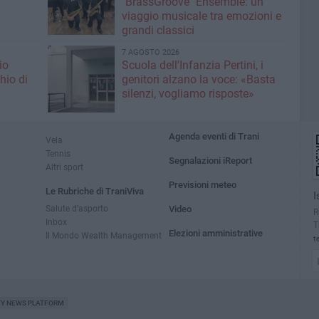
i
"BrassGroove" Ensemble: un
viaggio musicale tra emozioni e
grandi classici
7 AGOSTO 2026
io
Scuola dell'Infanzia Pertini, i
hio di
genitori alzano la voce: «Basta
silenzi, vogliamo risposte»
Agenda eventi di Trani
Vela
Tennis
Segnalazioni iReport
Altri sport
Previsioni meteo
Le Rubriche di TraniViva
I
Salute d’asporto
Video
R
Inbox
T
Elezioni amministrative
Il Mondo Wealth Management
t
TY NEWS PLATFORM