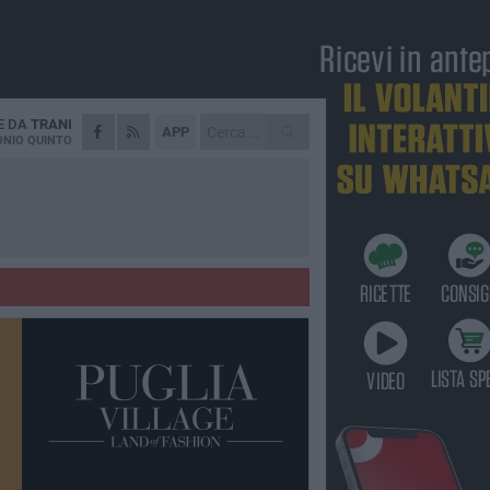
E DA
TRANI
APP
NIO QUINTO