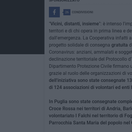
SPONSORIZZATO
26
CONDIVISIONI
"
Vicini, distanti, insieme
": è intenso l'i
territori e di chi opera in prima linea e d
dall'emergenza. La Cooperativa infatti
progetto solidale di consegna
gratuita
de
Coronavirus: anziani, ammalati e soggett
declinazione territoriale del Protocollo d
Dipartimento Protezione Civile firmano un
grazie al ruolo delle organizzazioni di v
dell'iniziativa sono state consegnate 13
di 124 associazioni di volontari ed enti 
In Puglia sono state consegnate comple
Croce Rossa nei territori di Andria, Barl
volontariato I Falchi nel territorio di Fo
Parrocchia Santa Maria del popolo nel