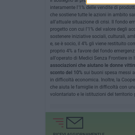
Il sostegno al progetto è possibile anche
interamente l'1% delle vendite di prodo
che sostiene tutte le azioni in ambito sa
all'attuale situazione di crisi. Il fondo e
progetto con cui l'1% del valore degli ac
sostenere iniziative sociali, culturali,
e, se è socio, il 4% gli viene restituito 
proprio 4% a favore del fondo emergenz
all'operato di Medici Senza Frontiere in I
associazioni che aiutano le donne vittim
sconto del 10%
sui buoni spesa messi a 
in difficoltà economica. Inoltre, la Coo
che aiuta le famiglie in difficoltà con u
volontariato e le istituzioni del territorio
RICEVI AGGIORNAMENTI E