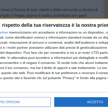
l'anno al fianco di soci, clienti e delle comunità e ancora di
utto il Paese, diamo il nostro contributo con gesti
 fatto rete con i Comuni e il mondo delle associazioni,
l rispetto della tua riservatezza è la nostra prior
 vendita, per attivare le organizzazioni di volontariato che
artner
memorizziamo e/o accediamo a informazioni su un dispositivo, c
a e possono fare la spesa per i cittadini più deboli
PI
ali, come identificatori univoci e informazioni standard inviate da un di
anza 3.0, contando sulla collaborazione della Cooperativa
zzati, misurazione di annunci e contenuti, analisi dell'audience e svilupp
ta gratuità della consegna e sostenere l'attività dei
i e i nostri partner possiamo utilizzare dati precisi di geolocalizzazione 
del dispositivo. Puoi fare clic per consentire a noi e ai nostri 1733 partn
critte. In alternativa puoi accedere a informazioni più dettagliate e modif
cun costo per i richiedenti.
Si rivela prezioso il contributo
acconsentire o di negare il consenso.
Si rende noto che alcuni trattamen
ella rete di solidarietà in questo momento di emergenza
.
e il tuo consenso, ma hai il diritto di opporti a tale trattamento. Le tue
 questo sito web. Puoi modificare le tue preferenze o revocare il conse
tto
all.coop/consegnaspesa
sono consultabili le aree di
questo sito e facendo clic sul pulsante "Privacy" in fondo alla pagina
ttagliato dei negozi Coop aderenti, oltre alle associazioni
 e a cui si potrà segnalare la necessità di usufruire del
PIÙ OPZIONI
ACCETTO
 della comunità: "Vicini, distanti, insieme"