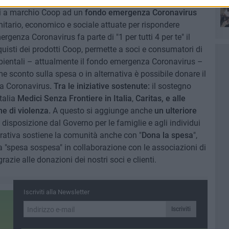
 grazie alla scelta di Coop Alleanza 3.0 di devolvere
tti a marchio Coop ad un
fondo emergenza Coronavirus
nitario, economico e sociale attuate per rispondere
ris
mergenza Coronavirus fa parte di "1 per tutti 4 per te" il
quisti dei prodotti Coop, permette a soci e consumatori di
 ambientali – attualmente il fondo emergenza Coronavirus –
come sconto sulla spesa o in alternativa è possibile donare il
a Coronavirus
. Tra le iniziative sostenute:
il sostegno
talia
Medici Senza Frontiere in Italia
,
Caritas, e alle
e di violenza.
A questo si aggiunge anche
un ulteriore
disposizione dal Governo per le famiglie e agli individui
perativa sostiene la comunità anche con "
Dona la spesa
",
na "spesa sospesa" in collaborazione con le associazioni di
 grazie alle donazioni dei nostri soci e clienti.
Iscriviti alla Newsletter
Iscriviti