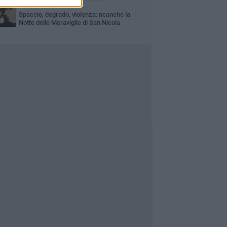
SABATO 1 AGOSTO
Spaccio, degrado, violenza: neanche la
Notte delle Meraviglie di San Nicola
parmia via San Giorgio