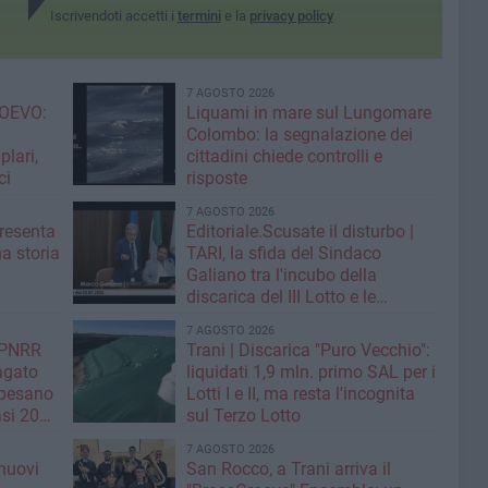
Iscrivendoti accetti i
termini
e la
privacy policy
7 AGOSTO 2026
OEVO:
Liquami in mare sul Lungomare
Colombo: la segnalazione dei
lari,
cittadini chiede controlli e
ci
risposte
7 AGOSTO 2026
resenta
Editoriale.Scusate il disturbo |
na storia
TARI, la sfida del Sindaco
Galiano tra l'incubo della
discarica del III Lotto e le
strategie per tagliare la tassa sui
7 AGOSTO 2026
rifiuti
| PNRR
Trani | Discarica "Puro Vecchio":
Pagato
liquidati 1,9 mln. primo SAL per i
 pesano
Lotti I e II, ma resta l'incognita
si 20
sul Terzo Lotto
7 AGOSTO 2026
nuovi
San Rocco, a Trani arriva il