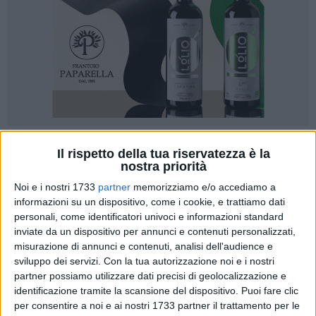
Il rispetto della tua riservatezza è la
nostra priorità
Noi e i nostri 1733
partner
memorizziamo e/o accediamo a
informazioni su un dispositivo, come i cookie, e trattiamo dati
Nell'anno mariano diocesano la mostra dedicata alla figura
personali, come identificatori univoci e informazioni standard
di Maria da parte dell'associazione Arcobaleno, non poteva
inviate da un dispositivo per annunci e contenuti personalizzati,
essere coronata in modo migliore: la visita, presso il Museo
misurazione di annunci e contenuti, analisi dell'audience e
Diocesano, dove è stata organizzata, del vescovo di Fatima,
sviluppo dei servizi.
Con la tua autorizzazione noi e i nostri
Mons. Marto che ha molto apprezzato le opere esposte ed
partner possiamo utilizzare dati precisi di geolocalizzazione e
ha espresso il suo compiacimento per il lavoro di Marianna
identificazione tramite la scansione del dispositivo. Puoi fare clic
Schiaroli e soci, che hanno riversato la propria sensibilità e
per consentire a noi e ai nostri 1733 partner il trattamento per le