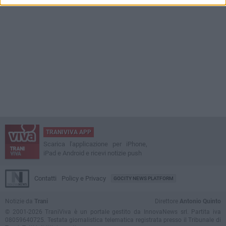
TRANIVIVA APP
Scarica l'applicazione per iPhone,
iPad e Android e ricevi notizie push
Contatti
Policy e Privacy
GOCITY NEWS PLATFORM
Notizie da
Trani
Direttore
Antonio Quinto
© 2001-2026 TraniViva è un portale gestito da InnovaNews srl. Partita iva
08059640725. Testata giornalistica telematica registrata presso il Tribunale di