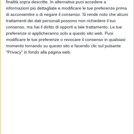
finalità sopra descritte. In alternativa puoi accedere a
devozione nei lavori proposti. Il vescovo ha dunque
informazioni più dettagliate e modificare le tue preferenze prima
approfittato per sfruttare la mattinata del suo ultimo giorno
di acconsentire o di negare il consenso.
Si rende noto che alcuni
di soggiorno a Trani, presso l'Istituto antoniano di Trani,
trattamenti dei dati personali possono non richiedere il tuo
lunedì scorso, per visitare la città col Padre rettore Antonio
consenso, ma hai il diritto di opporti a tale trattamento. Le tue
Pierri ed, appunto, soffermarsi nella visione dei quadri degli
preferenze si applicheranno solo a questo sito web. Puoi
artisti tranesi. Un modo degno di concludere la sua
modificare le tue preferenze o revocare il consenso in qualsiasi
apprezzatissima visita dalla Trani cattolica.
momento tornando su questo sito e facendo clic sul pulsante
"Privacy" in fondo alla pagina web.