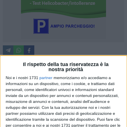
Il rispetto della tua riservatezza è la
nostra priorità
Nel 2° anniversario della morte dei nostri soldati Caduti a
Noi e i nostri 1731
partner
memorizziamo e/o accediamo a
Nassiriya in missione di pace, la Confraternita di
informazioni su un dispositivo, come i cookie, e trattiamo dati
Misericordia di Trani, il giorno 17 novembre alle ore 18.00,
personali, come identificatori univoci e informazioni standard
farà celebrare una Santa Messa.
inviate da un dispositivo per annunci e contenuti personalizzati,
misurazione di annunci e contenuti, analisi dell'audience e
La Santa Messa sarà celebrata dal Canonico, nonché
sviluppo dei servizi.
Con la tua autorizzazione noi e i nostri
Correttore della Misericordia, don Gianni Curci, nella chiesa
partner possiamo utilizzare dati precisi di geolocalizzazione e
identificazione tramite la scansione del dispositivo. Puoi fare clic
dei SS. Angeli Custodi a Trani in via Papa Giovanni XXIII.
per consentire a noi e ai nostri 1731 partner il trattamento per le