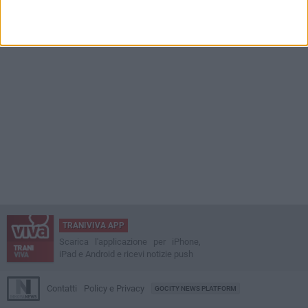
due giorni
TRANIVIVA APP
Scarica l'applicazione per iPhone,
iPad e Android e ricevi notizie push
Contatti
Policy e Privacy
GOCITY NEWS PLATFORM