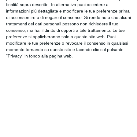
Dopo la celebrazione Eucaristica, dalla Chiesa partirà una
finalità sopra descritte. In alternativa puoi accedere a
fiaccolata fino a Piazza Caduti di Nassirija, (piazza voluta
informazioni più dettagliate e modificare le tue preferenze prima
ardentemente dall'Amministrazione Comunale), per deporre
di acconsentire o di negare il consenso.
Si rende noto che alcuni
dei fiori.
trattamenti dei dati personali possono non richiedere il tuo
consenso, ma hai il diritto di opporti a tale trattamento. Le tue
Alla celebrazione sarà presente l'Appuntato dei Carabinieri
preferenze si applicheranno solo a questo sito web. Puoi
modificare le tue preferenze o revocare il consenso in qualsiasi
sopravvissuto all'agguato a Nassiriya, Antonio Altavilla
.
momento tornando su questo sito e facendo clic sul pulsante
Tutte le autorità civili e militari, associazioni d'arma e non,
"Privacy" in fondo alla pagina web.
tutti i cittadini sono invitati a partecipare a questo momento
di preghiera.