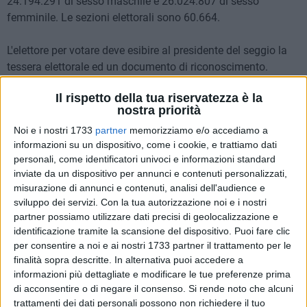
24.194.291 di sesso maschile e 26.024.807 di sesso
femminile. Le sezioni elettorali sono 60.664.
L'elettore per votare deve esibire al presidente del seggio la
tessera elettorale ed un documento di riconoscimento.
L'elettore riceverà da un componente del seggio quattro
Il rispetto della tua riservatezza è la
schede di diverso colore: celeste per il primo quesito
nostra priorità
referendario, arancione per il secondo, grigio per il terzo e
Noi e i nostri 1733
partner
memorizziamo e/o accediamo a
rosa per il quarto.
informazioni su un dispositivo, come i cookie, e trattiamo dati
personali, come identificatori univoci e informazioni standard
Il voto SI
tracciato sulla scheda indica la volontà di abrogare
inviate da un dispositivo per annunci e contenuti personalizzati,
la normativa richiamata dal quesito referendario.
misurazione di annunci e contenuti, analisi dell'audience e
Il voto NO
tracciato sulla scheda indica la volontà di
sviluppo dei servizi.
Con la tua autorizzazione noi e i nostri
mantenere la vigente normativa richiamata dal quesito
partner possiamo utilizzare dati precisi di geolocalizzazione e
referendario.
identificazione tramite la scansione del dispositivo. Puoi fare clic
per consentire a noi e ai nostri 1733 partner il trattamento per le
finalità sopra descritte. In alternativa puoi accedere a
Le operazioni di voto si svolgeranno:
informazioni più dettagliate e modificare le tue preferenze prima
Domenica 12 giugno 2005, dalle ore 8 alle ore 22
di acconsentire o di negare il consenso.
Si rende noto che alcuni
Lunedì 13 giugno 2005, dalle ore 7 alle ore 15
trattamenti dei dati personali possono non richiedere il tuo