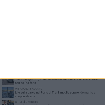
PIÙ LETTI QUESTA SETTIMANA
MERCOLEDÌ 5 AGOSTO
Trani piange G.D., il 64enne investito all'alba in via delle Tufare
non ce l'ha fatta
MERCOLEDÌ 5 AGOSTO
Lite sulla barca nel Porto di Trani, moglie sorprende marito e
scoppia il caos
GIOVEDÌ 6 AGOSTO