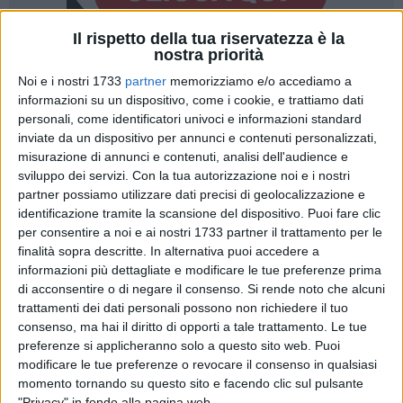
Il rispetto della tua riservatezza è la
nostra priorità
Noi e i nostri 1733
partner
memorizziamo e/o accediamo a
informazioni su un dispositivo, come i cookie, e trattiamo dati
personali, come identificatori univoci e informazioni standard
Una grande festa di sport. Questo, in sintesi, il parere
inviate da un dispositivo per annunci e contenuti personalizzati,
misurazione di annunci e contenuti, analisi dell'audience e
espresso dai partecipanti alla seconda edizione del "Trail
sviluppo dei servizi.
Con la tua autorizzazione noi e i nostri
delle 5 querce", gara podistica di 19 chilometri che si è svolta
partner possiamo utilizzare dati precisi di geolocalizzazione e
nel bosco Difesa grande di Gravina di Puglia. La gara,
identificazione tramite la scansione del dispositivo. Puoi fare clic
organizzata dall'Atletica Gravina Festina Lente, ha visto ai
per consentire a noi e ai nostri 1733 partner il trattamento per le
nastri di partenza circa 600 iscritti.
finalità sopra descritte. In alternativa puoi accedere a
informazioni più dettagliate e modificare le tue preferenze prima
Impegnativo ma bellissimo il percorso nella macchia verde
di acconsentire o di negare il consenso.
Si rende noto che alcuni
trattamenti dei dati personali possono non richiedere il tuo
murgiana che rende questa gara una vera chicca nel
consenso, ma hai il diritto di opporti a tale trattamento. Le tue
panorama delle gare regionali, posizione che condivide con
preferenze si applicheranno solo a questo sito web. Puoi
l'altra splendida gara trial che si disputa nella Valle d'Itria a
modificare le tue preferenze o revocare il consenso in qualsiasi
Casalini, in Provincia di Brindisi.
momento tornando su questo sito e facendo clic sul pulsante
"Privacy" in fondo alla pagina web.