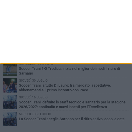
PIÙ LETTI QUESTA SETTIMANA
MERCOLEDÌ 5 AGOSTO
Trani | Nando Terrone chiude la carriera da calciatore: «Il campo
lo lascio, il calcio no». Ora è pronto a una nuova sfida
SABATO 1 AGOSTO
Barletta 4-1 Soccer Trani: ottimi spunti per Moscelli, alla seconda
uscita stagionale
MERCOLEDÌ 5 AGOSTO
Soccer Trani 1-0 Trodica: inizia nel miglior dei modi il ritiro di
Sarnano
GIOVEDÌ 30 LUGLIO
Soccer Trani, a tutto Di Lauro: tra mercato, aspettative,
abbonamenti e il primo incontro con Pace
GIOVEDÌ 16 LUGLIO
Soccer Trani, definito lo staff tecnico e sanitario per la stagione
2026/2027: continuità e nuovi innesti per l'Eccellenza
MERCOLEDÌ 8 LUGLIO
La Soccer Trani sceglie Sarnano per il ritiro estivo: ecco le date