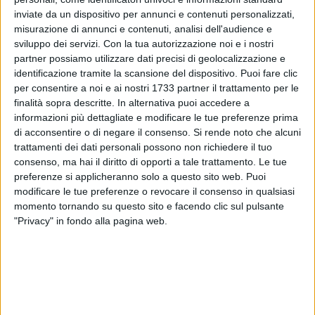
Sindaco di Trani Giuseppe Tarantini, il presidente dello
inviate da un dispositivo per annunci e contenuti personalizzati,
Sporting Club Domenico Franco, il presidente della FIT
misurazione di annunci e contenuti, analisi dell'audience e
regionale Donato Calabrese, il consigliere nazionale della FIT
sviluppo dei servizi.
Con la tua autorizzazione noi e i nostri
Isidoro Alvisi.
partner possiamo utilizzare dati precisi di geolocalizzazione e
La decima edizione della Trani Cup, valevole per
identificazione tramite la scansione del dispositivo. Puoi fare clic
per consentire a noi e ai nostri 1733 partner il trattamento per le
l'attribuzione di punti ATP nella classifica mondiale, con un
finalità sopra descritte. In alternativa puoi accedere a
montepremi di 42.500,00 euro, si preannuncia un torneo di
informazioni più dettagliate e modificare le tue preferenze prima
elevato livello tecnico in quanto potrà contare sulla
di acconsentire o di negare il consenso.
Si rende noto che alcuni
partecipazione di tennisti di fama internazionale che hanno
trattamenti dei dati personali possono non richiedere il tuo
scalato le classifiche mondiali. Il tabellone principale del
consenso, ma hai il diritto di opporti a tale trattamento. Le tue
torneo, infatti, presenta nomi che gli amanti del tennis e non
preferenze si applicheranno solo a questo sito web. Puoi
solo sapranno apprezzare, come quello del belga Rochus
modificare le tue preferenze o revocare il consenso in qualsiasi
momento tornando su questo sito e facendo clic sul pulsante
Christophe, del tedesco Greul Simon e dell'austriaco
"Privacy" in fondo alla pagina web.
Koellerer Daniel, che occupano rispettivamente i posti 59, 67
e 82 della classifica mondiale. Ma non solo, nella main draw
della decima Trani Cup ci sono anche giocatori che
potrebbero riservare molte sorprese come lo spagnolo Pere
Riba, il croato Antonio Veic e l'ucraino Oleksandr Dolgopolov.
In tutto si affronteranno 32 giocatori, dei quali 22 direct