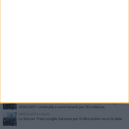
PIÙ LETTI QUESTA SETTIMANA
SABATO 1 AGOSTO
Barletta 4-1 Soccer Trani: ottimi spunti per Moscelli, alla seconda
uscita stagionale
MERCOLEDÌ 5 AGOSTO
Trani | Nando Terrone chiude la carriera da calciatore: «Il campo
lo lascio, il calcio no». Ora è pronto a una nuova sfida
MERCOLEDÌ 5 AGOSTO
Soccer Trani 1-0 Trodica: inizia nel miglior dei modi il ritiro di
Sarnano
GIOVEDÌ 30 LUGLIO
Soccer Trani, a tutto Di Lauro: tra mercato, aspettative,
abbonamenti e il primo incontro con Pace
GIOVEDÌ 16 LUGLIO
Soccer Trani, definito lo staff tecnico e sanitario per la stagione
2026/2027: continuità e nuovi innesti per l'Eccellenza
MERCOLEDÌ 8 LUGLIO
La Soccer Trani sceglie Sarnano per il ritiro estivo: ecco le date