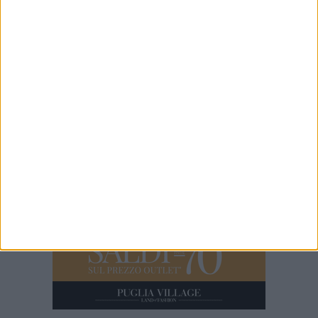
Trani, un uomo si abbandona sul marciapiede in pieno centro
5 MINUTI
SETTIMANA MEDIEVALE | Trani Tradizioni ed.XXI 2026
10 MINUTI
Trani - Il Sindaco Marco Galiano: TARI da ridurre fra economia ed
ambientalismo