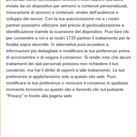
inviate da un dispositivo per annunci e contenuti personalizzati,
misurazione di annunci e contenuti, analisi dell'audience e
ALTRI VIDEO PUBBLICATI DI RECENTE
sviluppo dei servizi.
Con la tua autorizzazione noi e i nostri
partner possiamo utilizzare dati precisi di geolocalizzazione e
identificazione tramite la scansione del dispositivo. Puoi fare clic
per consentire a noi e ai nostri 1733 partner il trattamento per le
finalità sopra descritte. In alternativa puoi accedere a
informazioni più dettagliate e modificare le tue preferenze prima
di acconsentire o di negare il consenso.
Si rende noto che alcuni
trattamenti dei dati personali possono non richiedere il tuo
consenso, ma hai il diritto di opporti a tale trattamento. Le tue
SOCIAL VIDEO
5 MINUTI
SOCIAL VIDEO
10 MINUTI
SETTIMANA MEDIEVALE | Trani
Trani - Il Sindaco Marco Galiano:
preferenze si applicheranno solo a questo sito web. Puoi
Tradizioni ed.XXI 2026
TARI da ridurre fra economia ed
modificare le tue preferenze o revocare il consenso in qualsiasi
ambientalismo
momento tornando su questo sito e facendo clic sul pulsante
"Privacy" in fondo alla pagina web.
SOCIAL VIDEO
4 MINUTI
SOCIAL VIDEO
40 SECONDI