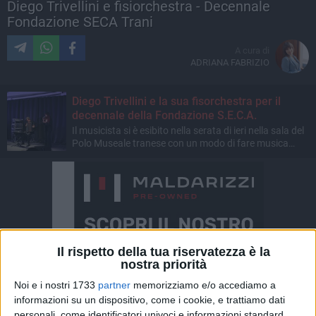
Diego Trivellini e fisiorchestra - Decennale
Fondazione SECA Trani
A cura di
ADRIANA FABRIZIO
Diego Trivellini e la sua fisorchestra per il
decennale della Fondazione S.E.C.A.
Il musicista si è esibito nella serata di ieri nella sala del
Polo Museale tranese con un modo di fare musica
innovativo
Il rispetto della tua riservatezza è la
nostra priorità
Noi e i nostri 1733
partner
memorizziamo e/o accediamo a
informazioni su un dispositivo, come i cookie, e trattiamo dati
personali, come identificatori univoci e informazioni standard