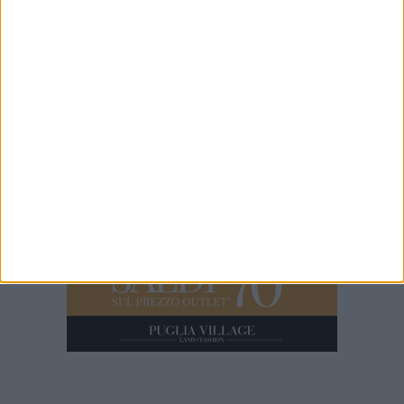
Consiglio Comunale. 29.07.26| No-profit e trasparenza: la
discussione sulla mozione "respinta" di Marinaro
8 MINUTI
Trani | Paura in Via Papa Giovanni, cadono due grossi pini sulla
strada. La diretta