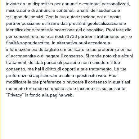
ALTRI VIDEO PUBBLICATI DI RECENTE
inviate da un dispositivo per annunci e contenuti personalizzati,
misurazione di annunci e contenuti, analisi dell'audience e
sviluppo dei servizi.
Con la tua autorizzazione noi e i nostri
partner possiamo utilizzare dati precisi di geolocalizzazione e
identificazione tramite la scansione del dispositivo. Puoi fare clic
per consentire a noi e ai nostri 1733 partner il trattamento per le
finalità sopra descritte. In alternativa puoi accedere a
informazioni più dettagliate e modificare le tue preferenze prima
di acconsentire o di negare il consenso.
Si rende noto che alcuni
SOCIAL VIDEO
10 MINUTI
SOCIAL VIDEO
4 MINUTI
trattamenti dei dati personali possono non richiedere il tuo
Trani - Il Sindaco Marco Galiano:
Confesercenti Trani | Raccolta
TARI da ridurre fra economia ed
firme pro commercio di
consenso, ma hai il diritto di opporti a tale trattamento. Le tue
ambientalismo
prossimità
preferenze si applicheranno solo a questo sito web. Puoi
modificare le tue preferenze o revocare il consenso in qualsiasi
momento tornando su questo sito e facendo clic sul pulsante
"Privacy" in fondo alla pagina web.
SOCIAL VIDEO
40 SECONDI
SOCIAL VIDEO
6 MINUTI
Trani - Emergenza in Via Verdi |
Consiglio Comunale. 29.07.26|
Intervento della Polizia di Stato e
No-profit e trasparenza: la