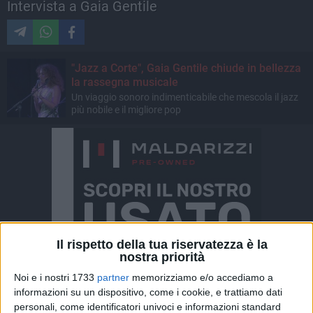
Intervista a Gaia Gentile
"Jazz a Corte", Gaia Gentile chiude in bellezza
la rassegna musicale
Un viaggio sonoro indimenticabile che mescola il jazz
più nobile e il migliore pop
Il rispetto della tua riservatezza è la
nostra priorità
Noi e i nostri 1733
partner
memorizziamo e/o accediamo a
informazioni su un dispositivo, come i cookie, e trattiamo dati
personali, come identificatori univoci e informazioni standard