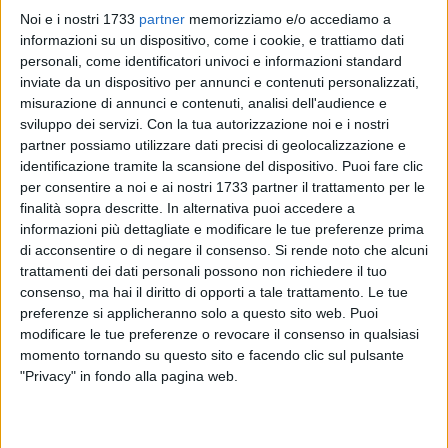
Noi e i nostri 1733
partner
memorizziamo e/o accediamo a
informazioni su un dispositivo, come i cookie, e trattiamo dati
DAL
1 MAGGIO
AL
3 MAGGIO 2018
TRANI
In piazza Plebiscito la mostra di pittura di Lucia
personali, come identificatori univoci e informazioni standard
Altomare La Porta
inviate da un dispositivo per annunci e contenuti personalizzati,
misurazione di annunci e contenuti, analisi dell'audience e
sviluppo dei servizi.
Con la tua autorizzazione noi e i nostri
APRILE 2018
partner possiamo utilizzare dati precisi di geolocalizzazione e
identificazione tramite la scansione del dispositivo. Puoi fare clic
VENERDÌ 27 APRILE 2018
TRANI
per consentire a noi e ai nostri 1733 partner il trattamento per le
"Il divorzio e i figli", se ne parla a Villa
finalità sopra descritte. In alternativa puoi accedere a
Guastamacchia
informazioni più dettagliate e modificare le tue preferenze prima
di acconsentire o di negare il consenso.
Si rende noto che alcuni
trattamenti dei dati personali possono non richiedere il tuo
GIOVEDÌ 26 APRILE 2018
TRANI
Conoscere per includere, alla Beltrani focus
consenso, ma hai il diritto di opporti a tale trattamento. Le tue
sull'autismo
preferenze si applicheranno solo a questo sito web. Puoi
modificare le tue preferenze o revocare il consenso in qualsiasi
momento tornando su questo sito e facendo clic sul pulsante
DOMENICA 22 APRILE 2018
TRANI
"Privacy" in fondo alla pagina web.
I "cantastorie del sud", nuovo appuntamento
musicale all'Arsensum