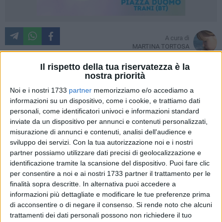
A cura di
MARTINA TORTOSA
Il rispetto della tua riservatezza è la
nostra priorità
Ieri, sabato 8 novembre, il "Flagman" Stefano Scarpa, è stato
Noi e i nostri 1733
partner
memorizziamo e/o accediamo a
un insegnante di eccezione per i ragazzi della scuola media
informazioni su un dispositivo, come i cookie, e trattiamo dati
"Ettore Baldassarre". Il ginnasta pugliese, vincitore del
personali, come identificatori univoci e informazioni standard
inviate da un dispositivo per annunci e contenuti personalizzati,
programma televisivo "Italia's Got Talent 2012", è detentore
misurazione di annunci e contenuti, analisi dell'audience e
del prestigioso Guinnes World Records, ottenuto rimanendo
sviluppo dei servizi.
Con la tua autorizzazione noi e i nostri
appeso ad una pertica, in posizione bandiera, con due sole
partner possiamo utilizzare dati precisi di geolocalizzazione e
dita per mano per la durata di 26 secondi e 72 centesimi.
identificazione tramite la scansione del dispositivo. Puoi fare clic
per consentire a noi e ai nostri 1733 partner il trattamento per le
Il promettente Scarpa ha affiancato i docenti di educazione
finalità sopra descritte. In alternativa puoi accedere a
fisica per una mattinata particolare e sicuramente diversa
informazioni più dettagliate e modificare le tue preferenze prima
di acconsentire o di negare il consenso.
Si rende noto che alcuni
dalle altre. Con attrezzature viste solo nei show televisivi, gli
trattamenti dei dati personali possono non richiedere il tuo
studenti hanno avuto la possibilità di mettersi alla prova con