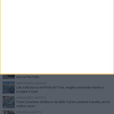
PIÙ LETTI QUESTA SETTIMANA
MERCOLEDÌ 5 AGOSTO
Trani piange G.D., il 64enne investito all'alba in via delle Tufare
non ce l'ha fatta
MERCOLEDÌ 5 AGOSTO
Lite sulla barca nel Porto di Trani, moglie sorprende marito e
scoppia il caos
MERCOLEDÌ 5 AGOSTO
Trani | Dramma all'alba in via delle Tufare: pedone travolto, ora in
codice rosso
GIOVEDÌ 6 AGOSTO