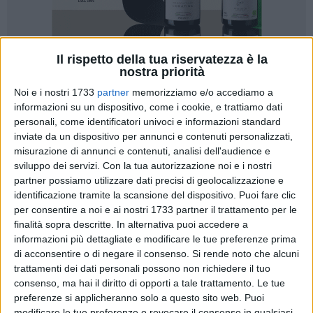
Il rispetto della tua riservatezza è la
23
A cura di
nostra priorità
TONINO LACALAMITA
Noi e i nostri 1733
partner
memorizziamo e/o accediamo a
informazioni su un dispositivo, come i cookie, e trattiamo dati
personali, come identificatori univoci e informazioni standard
inviate da un dispositivo per annunci e contenuti personalizzati,
Si è tenuta a Palazzo Chigi la cerimonia di premiazione dei
misurazione di annunci e contenuti, analisi dell'audience e
Maestri dell'Arte della Cucina Italiana
, un riconoscimento che
sviluppo dei servizi.
Con la tua autorizzazione noi e i nostri
celebra il talento, la dedizione e la maestria di chi ha reso
partner possiamo utilizzare dati precisi di geolocalizzazione e
grande l'enogastronomia italiana nel mondo,
Maria
identificazione tramite la scansione del dispositivo. Puoi fare clic
Francesca Di Martino
, presidente della sezione Coldiretti di
per consentire a noi e ai nostri 1733 partner il trattamento per le
Trani, è stata insignita del prestigioso premio "Maestro
finalità sopra descritte. In alternativa puoi accedere a
dell'arte olivicola italiana", direttamente dalle mani del
informazioni più dettagliate e modificare le tue preferenze prima
di acconsentire o di negare il consenso.
Si rende noto che alcuni
Presidente del Consiglio
Giorgia Meloni.
trattamenti dei dati personali possono non richiedere il tuo
consenso, ma hai il diritto di opporti a tale trattamento. Le tue
Il riconoscimento, istituito con la recente legge del 19 aprile
preferenze si applicheranno solo a questo sito web. Puoi
2024, n. 59, rappresenta un tributo ai custodi della tradizione
modificare le tue preferenze o revocare il consenso in qualsiasi