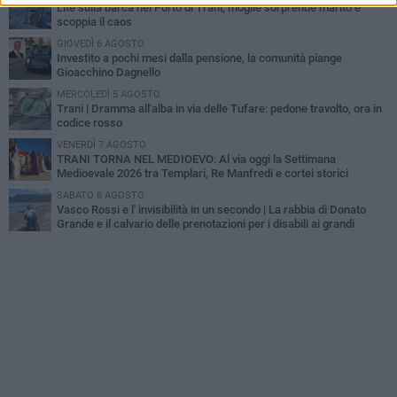
Lite sulla barca nel Porto di Trani, moglie sorprende marito e
scoppia il caos
GIOVEDÌ 6 AGOSTO
Investito a pochi mesi dalla pensione, la comunità piange
Gioacchino Dagnello
MERCOLEDÌ 5 AGOSTO
Trani | Dramma all'alba in via delle Tufare: pedone travolto, ora in
codice rosso
VENERDÌ 7 AGOSTO
TRANI TORNA NEL MEDIOEVO: Al via oggi la Settimana
Medioevale 2026 tra Templari, Re Manfredi e cortei storici
SABATO 8 AGOSTO
Vasco Rossi e l' invisibilità in un secondo | La rabbia di Donato
Grande e il calvario delle prenotazioni per i disabili ai grandi
concerti