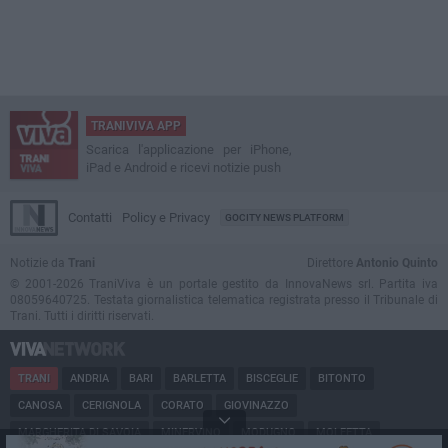
TRANIVIVA APP
Scarica l'applicazione per iPhone,
iPad e Android e ricevi notizie push
Contatti
Policy e Privacy
GOCITY NEWS PLATFORM
Notizie da
Trani
Direttore
Antonio Quinto
© 2001-2026 TraniViva è un portale gestito da InnovaNews srl. Partita iva
08059640725. Testata giornalistica telematica registrata presso il Tribunale di
Trani. Tutti i diritti riservati.
TRANI
ANDRIA
BARI
BARLETTA
BISCEGLIE
BITONTO
CANOSA
CERIGNOLA
CORATO
GIOVINAZZO
MARGHERITA DI SAVOIA
MINERVINO
MODUGNO
MOLFETTA