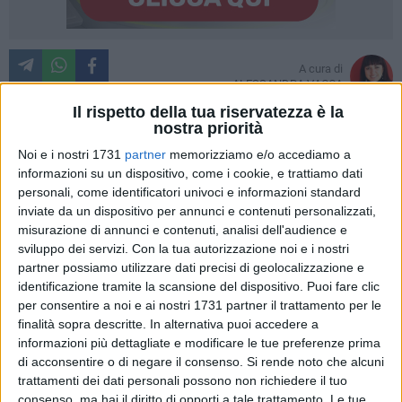
A cura di
ALESSANDRA VACCA
Il rispetto della tua riservatezza è la
nostra priorità
Noi e i nostri 1731
partner
memorizziamo e/o accediamo a
Si aprirà ufficialmente mercoledì 5 la Settimana Medioevale,
informazioni su un dispositivo, come i cookie, e trattiamo dati
uno degli eventi più consolidati e attesi dell'Estate Tranese
personali, come identificatori univoci e informazioni standard
che ripercorre le gesta dell'ordine Templari e a quello del
inviate da un dispositivo per annunci e contenuti personalizzati,
matrimonio di Re Manfredi con la regina Elena. Giunta alla
misurazione di annunci e contenuti, analisi dell'audience e
sua ottava edizione, la "Notte dei Templari" (mercoledì 5 e
sviluppo dei servizi.
Con la tua autorizzazione noi e i nostri
giovedì 6), ridà lustro al più antico tra gli ordini religiosi
partner possiamo utilizzare dati precisi di geolocalizzazione e
identificazione tramite la scansione del dispositivo. Puoi fare clic
cavallereschi cristiani medievali, colorando il borgo antico di
per consentire a noi e ai nostri 1731 partner il trattamento per le
Trani con spettacoli incentrati su musica, balli, poesie in
finalità sopra descritte. In alternativa puoi accedere a
rima e giochi di fuoco; in particolare verrà trattato il tema del
informazioni più dettagliate e modificare le tue preferenze prima
tramonto dell'Ordine Templare, l'arresto dei suoi cavalieri, i
di acconsentire o di negare il consenso.
Si rende noto che alcuni
loro tormenti e vessazioni. L'uscita dalla Domus, la Chiesa
trattamenti dei dati personali possono non richiedere il tuo
d'Ognissanti, del corteo rossocrociato darà l'avvio alla
consenso, ma hai il diritto di opporti a tale trattamento. Le tue