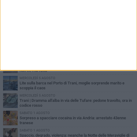
PIÙ LETTI QUESTA SETTIMANA
MERCOLEDÌ 5 AGOSTO
Trani piange G.D., il 64enne investito all'alba in via delle Tufare
non ce l'ha fatta
MERCOLEDÌ 5 AGOSTO
Lite sulla barca nel Porto di Trani, moglie sorprende marito e
scoppia il caos
MERCOLEDÌ 5 AGOSTO
Trani | Dramma all'alba in via delle Tufare: pedone travolto, ora in
codice rosso
SABATO 1 AGOSTO
Sorpreso a spacciare cocaina in via Andria: arrestato 43enne
tranese
SABATO 1 AGOSTO
Spaccio, degrado, violenza: neanche la Notte delle Meraviglie di