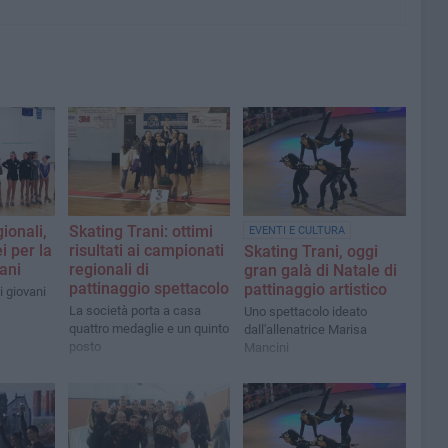
ionali,
Skating Trani: ottimi
EVENTI E CULTURA
i per la
risultati ai campionati
Skating Trani, oggi
ani
regionali di
gran galà di Natale di
pattinaggio spettacolo
pattinaggio artistico
 i giovani
La società porta a casa
Uno spettacolo ideato
quattro medaglie e un quinto
dall'allenatrice Marisa
posto
Mancini