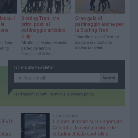
stico, il
Skating Trani, tre
Gran galà di
le
primi posti al
pattinaggio anche per
ione
pattinaggio artistico
la Skating Trani
Uisp
"Una vita di colori" è stato
ideato e realizzato da
del Reno
Gli atleti di Marisa Mancini
Marisa Mancini
kating
parteciperanno ai
Campionati italiani
Iscriviti alla Newsletter
Iscriviti
Iscrivendoti accetti i
termini
e la
privacy policy
7 AGOSTO 2026
OEVO:
Liquami in mare sul Lungomare
Colombo: la segnalazione dei
lari,
cittadini chiede controlli e