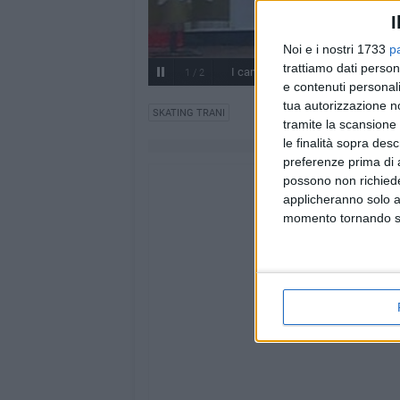
I
Noi e i nostri 1733
p
trattiamo dati person
I campioni della Skating Trani
1
/
2
e contenuti personali
tua autorizzazione no
SKATING TRANI
tramite la scansione 
le finalità sopra des
preferenze prima di 
possono non richieder
applicheranno solo a
momento tornando su 