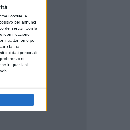
ità
ome i cookie, e
spositivo per annunci
o dei servizi.
Con la
e identificazione
er il trattamento per
icare le tue
ti dei dati personali
 preferenze si
nso in qualsiasi
 web.