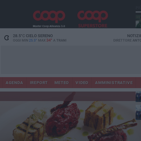
PI
Ora
28.5
°C
CIELO SERENO
NOTIZI
34°
OGGI MIN
25.5°
MAX
A
TRANI
DIRETTORE
ANTO
AGENDA
IREPORT
METEO
VIDEO
AMMINISTRATIVE
in
con