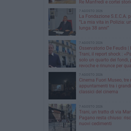
Re Manfredi e cortei stori
7 AGOSTO 2026
La Fondazione S.E.C.A. p
“La mia vita in Polizia: u
lunga 38 anni”
7 AGOSTO 2026
Osservatorio De Feudis 
Trani, il report shock : «
solo un quarto dei fondi,
revoche e rinunce per qua
milioni»
7 AGOSTO 2026
Cinema Fuori Museo, tre 
appuntamenti tra i grand
classici del cinema
7 AGOSTO 2026
Trani, un tratto di via Mar
Pagano resta chiuso: risc
nuovi cedimenti