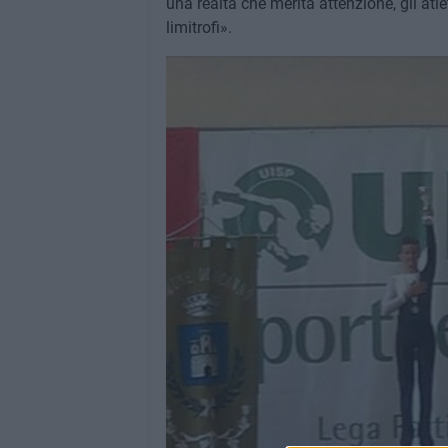
una realtà che merita attenzione, gli atle
limitrofi».