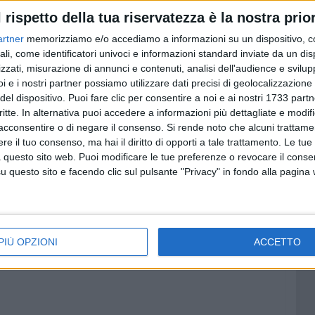
l rispetto della tua riservatezza è la nostra prior
artner
memorizziamo e/o accediamo a informazioni su un dispositivo, c
ali, come identificatori univoci e informazioni standard inviate da un di
zzati, misurazione di annunci e contenuti, analisi dell'audience e svilupp
i e i nostri partner possiamo utilizzare dati precisi di geolocalizzazione 
del dispositivo. Puoi fare clic per consentire a noi e ai nostri 1733 partn
critte. In alternativa puoi accedere a informazioni più dettagliate e modif
acconsentire o di negare il consenso.
Si rende noto che alcuni trattamen
e il tuo consenso, ma hai il diritto di opporti a tale trattamento. Le tue
 questo sito web. Puoi modificare le tue preferenze o revocare il conse
questo sito e facendo clic sul pulsante "Privacy" in fondo alla pagina
PIÙ OPZIONI
ACCETTO