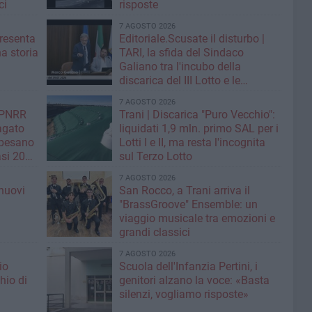
ci
risposte
7 AGOSTO 2026
resenta
Editoriale.Scusate il disturbo |
na storia
TARI, la sfida del Sindaco
Galiano tra l'incubo della
discarica del III Lotto e le
strategie per tagliare la tassa sui
7 AGOSTO 2026
rifiuti
| PNRR
Trani | Discarica "Puro Vecchio":
Pagato
liquidati 1,9 mln. primo SAL per i
 pesano
Lotti I e II, ma resta l'incognita
si 20
sul Terzo Lotto
7 AGOSTO 2026
nuovi
San Rocco, a Trani arriva il
i
"BrassGroove" Ensemble: un
viaggio musicale tra emozioni e
grandi classici
7 AGOSTO 2026
io
Scuola dell'Infanzia Pertini, i
hio di
genitori alzano la voce: «Basta
silenzi, vogliamo risposte»