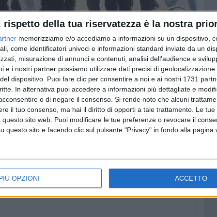
l rispetto della tua riservatezza è la nostra prior
artner
memorizziamo e/o accediamo a informazioni su un dispositivo, c
ali, come identificatori univoci e informazioni standard inviate da un di
zzati, misurazione di annunci e contenuti, analisi dell'audience e svilupp
p
i e i nostri partner possiamo utilizzare dati precisi di geolocalizzazione 
del dispositivo. Puoi fare clic per consentire a noi e ai nostri 1731 partn
critte. In alternativa puoi accedere a informazioni più dettagliate e modif
acconsentire o di negare il consenso.
Si rende noto che alcuni trattamen
e il tuo consenso, ma hai il diritto di opporti a tale trattamento. Le tue
 questo sito web. Puoi modificare le tue preferenze o revocare il conse
questo sito e facendo clic sul pulsante "Privacy" in fondo alla pagina
PIÙ OPZIONI
ACCETTO