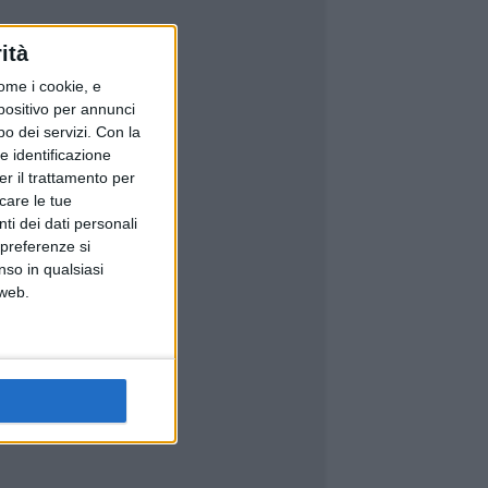
ità
ome i cookie, e
spositivo per annunci
o dei servizi.
Con la
e identificazione
er il trattamento per
icare le tue
ti dei dati personali
 preferenze si
nso in qualsiasi
 web.