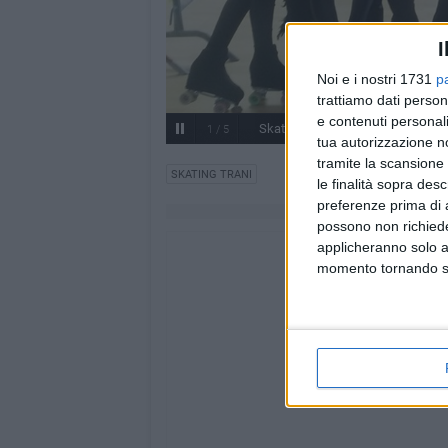
I
Noi e i nostri 1731
p
trattiamo dati person
e contenuti personali
Skating Trani, tre ori alla gara Uis
1
/
5
tua autorizzazione no
tramite la scansione 
SKATING TRANI
le finalità sopra des
preferenze prima di 
possono non richieder
applicheranno solo a
momento tornando su 