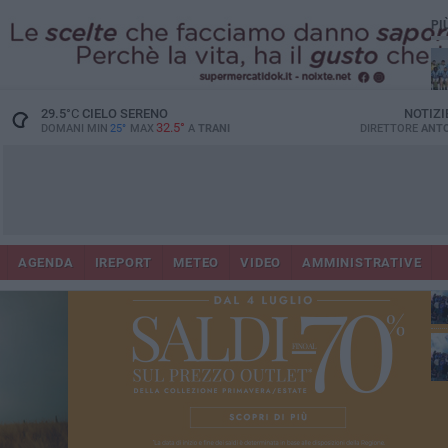
PI
29.5
°C
CIELO SERENO
NOTIZI
32.5°
DOMANI MIN
25°
MAX
A
TRANI
DIRETTORE
ANTO
Ora
in
AGENDA
IREPORT
METEO
VIDEO
AMMINISTRATIVE
con