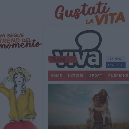
71.576
FANPAGE
HOME
NOTIZIE
SPORT
RUBRICHE