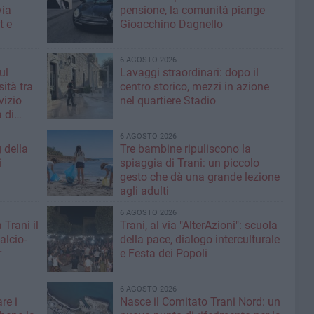
via
pensione, la comunità piange
t e
Gioacchino Dagnello
6 AGOSTO 2026
ul
Lavaggi straordinari: dopo il
ità tra
centro storico, mezzi in azione
rvizio
nel quartiere Stadio
 di
6 AGOSTO 2026
g della
Tre bambine ripuliscono la
i
spiaggia di Trani: un piccolo
gesto che dà una grande lezione
agli adulti
6 AGOSTO 2026
 Trani il
Trani, al via "AlterAzioni": scuola
alcio-
della pace, dialogo interculturale
r
e Festa dei Popoli
6 AGOSTO 2026
re i
Nasce il Comitato Trani Nord: un