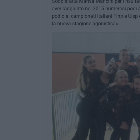
Soddisfatta Marisa Mancini per i risultat
aver raggiunto nel 2015 numerosi podi all
podio ai campionati italiani Fihp e Uisp c
la nuova stagione agonistica».