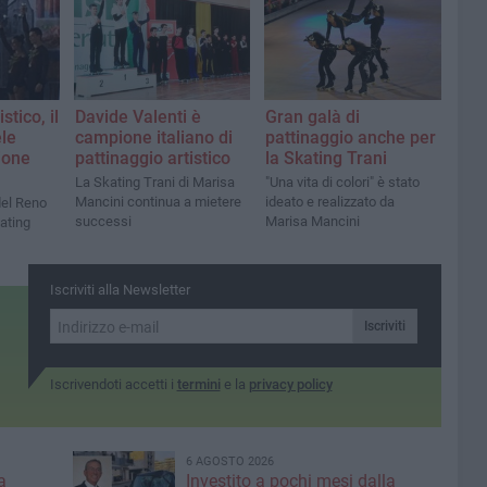
stico, il
Davide Valenti è
Gran galà di
le
campione italiano di
pattinaggio anche per
ione
pattinaggio artistico
la Skating Trani
La Skating Trani di Marisa
"Una vita di colori" è stato
Mancini continua a mietere
ideato e realizzato da
del Reno
successi
Marisa Mancini
kating
Iscriviti alla Newsletter
Iscriviti
Iscrivendoti accetti i
termini
e la
privacy policy
6 AGOSTO 2026
a
Investito a pochi mesi dalla