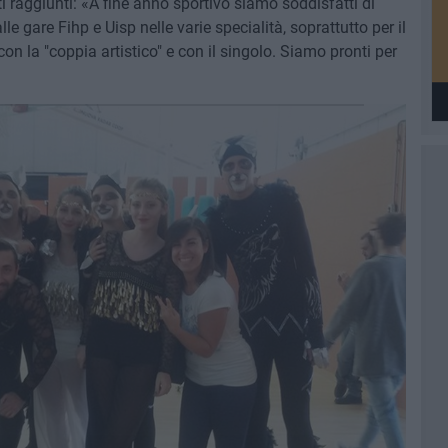
i raggiunti: «A fine anno sportivo siamo soddisfatti di
e gare Fihp e Uisp nelle varie specialità, soprattutto per il
on la "coppia artistico" e con il singolo. Siamo pronti per