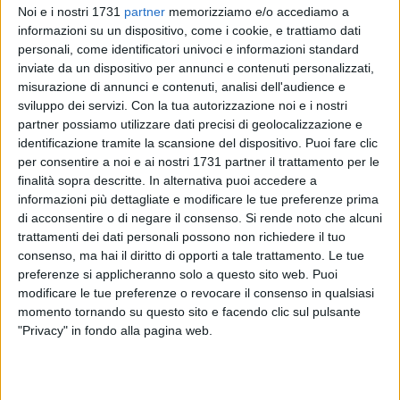
Noi e i nostri 1731
partner
memorizziamo e/o accediamo a
informazioni su un dispositivo, come i cookie, e trattiamo dati
personali, come identificatori univoci e informazioni standard
SOCIAL VIDEO
40 SECONDI
SOCIAL VIDEO
6 MINUTI
inviate da un dispositivo per annunci e contenuti personalizzati,
Trani - Emergenza in Via Verdi |
Consiglio Comunale. 29.07.26|
misurazione di annunci e contenuti, analisi dell'audience e
Intervento della Polizia di Stato e
No-profit e trasparenza: la
sviluppo dei servizi.
Con la tua autorizzazione noi e i nostri
Locale
discussione sulla mozione
"respinta" di Marinaro
partner possiamo utilizzare dati precisi di geolocalizzazione e
identificazione tramite la scansione del dispositivo. Puoi fare clic
per consentire a noi e ai nostri 1731 partner il trattamento per le
finalità sopra descritte. In alternativa puoi accedere a
informazioni più dettagliate e modificare le tue preferenze prima
di acconsentire o di negare il consenso.
Si rende noto che alcuni
trattamenti dei dati personali possono non richiedere il tuo
consenso, ma hai il diritto di opporti a tale trattamento. Le tue
SOCIAL VIDEO
SOCIAL VIDEO
5 MINUTI
Trani - Marco Galiano, Sindaco di
Palazzo Beltrani - 'Jazz a Corte' |
preferenze si applicheranno solo a questo sito web. Puoi
Trani, interviene sulle Linee
"InCanto di Donne" un progetto di
modificare le tue preferenze o revocare il consenso in qualsiasi
Programmatiche 2026-2031
Domenico Balducci
momento tornando su questo sito e facendo clic sul pulsante
"Privacy" in fondo alla pagina web.