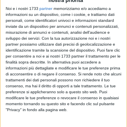
nostra priorità
ALTRI VIDEO PUBBLICATI DI RECENTE
Noi e i nostri 1733
partner
memorizziamo e/o accediamo a
informazioni su un dispositivo, come i cookie, e trattiamo dati
personali, come identificatori univoci e informazioni standard
inviate da un dispositivo per annunci e contenuti personalizzati,
misurazione di annunci e contenuti, analisi dell'audience e
sviluppo dei servizi.
Con la tua autorizzazione noi e i nostri
partner possiamo utilizzare dati precisi di geolocalizzazione e
identificazione tramite la scansione del dispositivo. Puoi fare clic
SOCIAL VIDEO
5 MINUTI
SOCIAL VIDEO
10 MINUTI
per consentire a noi e ai nostri 1733 partner il trattamento per le
SETTIMANA MEDIEVALE | Trani
Trani - Il Sindaco Marco Galiano:
finalità sopra descritte. In alternativa puoi accedere a
Tradizioni ed.XXI 2026
TARI da ridurre fra economia ed
ambientalismo
informazioni più dettagliate e modificare le tue preferenze prima
di acconsentire o di negare il consenso.
Si rende noto che alcuni
trattamenti dei dati personali possono non richiedere il tuo
consenso, ma hai il diritto di opporti a tale trattamento. Le tue
preferenze si applicheranno solo a questo sito web. Puoi
modificare le tue preferenze o revocare il consenso in qualsiasi
momento tornando su questo sito e facendo clic sul pulsante
"Privacy" in fondo alla pagina web.
SOCIAL VIDEO
4 MINUTI
SOCIAL VIDEO
40 SECONDI
Confesercenti Trani | Raccolta
Trani - Emergenza in Via Verdi |
firme pro commercio di
Intervento della Polizia di Stato e