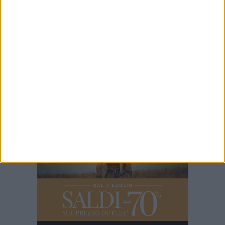
2 MINUTI
Riqualificazione sociale per 10 detenuti del Carcere
19 MINUTI
Cordialmente Salvatore Nardò
3 MINUTI
L'incendio del Castello di Trani