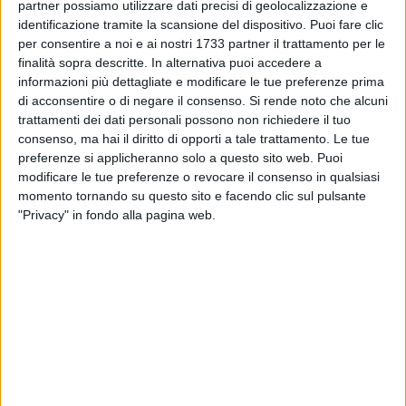
partner possiamo utilizzare dati precisi di geolocalizzazione e
identificazione tramite la scansione del dispositivo. Puoi fare clic
per consentire a noi e ai nostri 1733 partner il trattamento per le
Prossimi eventi a Trani
finalità sopra descritte. In alternativa puoi accedere a
informazioni più dettagliate e modificare le tue preferenze prima
di acconsentire o di negare il consenso.
Si rende noto che alcuni
trattamenti dei dati personali possono non richiedere il tuo
consenso, ma hai il diritto di opporti a tale trattamento. Le tue
preferenze si applicheranno solo a questo sito web. Puoi
modificare le tue preferenze o revocare il consenso in qualsiasi
momento tornando su questo sito e facendo clic sul pulsante
DOM 9 AGOSTO
"Privacy" in fondo alla pagina web.
Palazzo delle Arti Beltrani |
“Teatro d’Autore”: domenica 9
agosto, Angelo Mellone in
scena un viaggio fra parole e
musica
Altri contenuti a tema