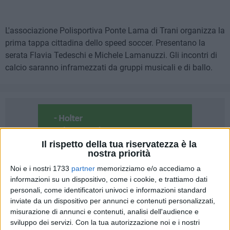
L'associazione Polisportiva Ponte Lama di Trani organizza la
prima tappa cittadina dello speed soccer. Presentano la
serata Flavia Tedeschi e Michele Lamanuzzi. Gli incontri di
calcio saranno inframezzati da gruppi musicali e di ballo.
Il rispetto della tua riservatezza è la
nostra priorità
Noi e i nostri 1733
partner
memorizziamo e/o accediamo a
informazioni su un dispositivo, come i cookie, e trattiamo dati
personali, come identificatori univoci e informazioni standard
inviate da un dispositivo per annunci e contenuti personalizzati,
misurazione di annunci e contenuti, analisi dell'audience e
sviluppo dei servizi.
Con la tua autorizzazione noi e i nostri