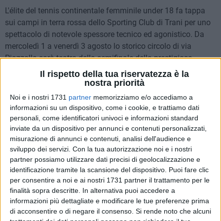
L'élite del tennis continentale femminile under 18 fa tappa
sui campi in terra rossa dello Sporting Club di Trani per uno
spettacolo di notevole spessore tecnico ed agonistico. Da
mercoledì 1 a venerdì 3 agosto lo storico circolo di via
Piazzolla sarà teatro della semifinale della prestigiosa
European summer cup (Reina cup), il campionato europeo
Il rispetto della tua riservatezza è la
per rappresentative under 18.
nostra priorità
Noi e i nostri 1731
partner
memorizziamo e/o accediamo a
In lizza cinque nazioni: oltre all'Italia (capitanata da
informazioni su un dispositivo, come i cookie, e trattiamo dati
Tathiana Garbin) ci sono le selezioni di Croazia, Francia,
personali, come identificatori univoci e informazioni standard
inviate da un dispositivo per annunci e contenuti personalizzati,
Portogallo e Ungheria. Le prime due classificate
misurazione di annunci e contenuti, analisi dell'audience e
accederanno alla finale della Reina Cup, in programma a
sviluppo dei servizi.
Con la tua autorizzazione noi e i nostri
Granville (Francia) dal 6 all'8 agosto.
partner possiamo utilizzare dati precisi di geolocalizzazione e
identificazione tramite la scansione del dispositivo. Puoi fare clic
per consentire a noi e ai nostri 1731 partner il trattamento per le
finalità sopra descritte. In alternativa puoi accedere a
informazioni più dettagliate e modificare le tue preferenze prima
di acconsentire o di negare il consenso.
Si rende noto che alcuni