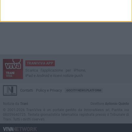
TRANIVIVA APP
Scarica l'applicazione per iPhone,
iPad e Android e ricevi notizie push
Contatti
Policy e Privacy
GOCITY NEWS PLATFORM
Notizie da
Trani
Direttore
Antonio Quinto
© 2001-2026 TraniViva è un portale gestito da InnovaNews srl. Partita iva
08059640725. Testata giornalistica telematica registrata presso il Tribunale di
Trani. Tutti i diritti riservati.