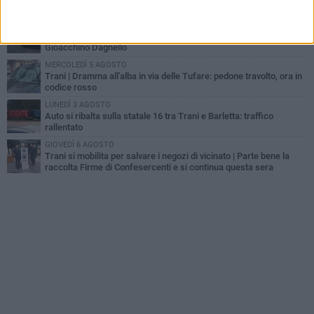
scoppia il caos
GIOVEDÌ 6 AGOSTO
Investito a pochi mesi dalla pensione, la comunità piange
Gioacchino Dagnello
MERCOLEDÌ 5 AGOSTO
Trani | Dramma all'alba in via delle Tufare: pedone travolto, ora in
codice rosso
LUNEDÌ 3 AGOSTO
Auto si ribalta sulla statale 16 tra Trani e Barletta: traffico
rallentato
GIOVEDÌ 6 AGOSTO
Trani si mobilita per salvare i negozi di vicinato | Parte bene la
raccolta Firme di Confesercenti e si continua questa sera