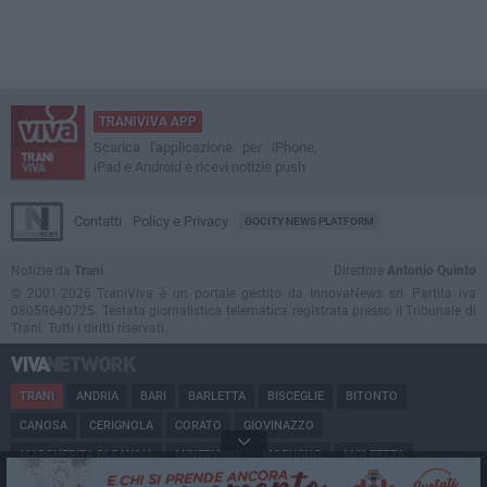
TRANIVIVA APP
Scarica l'applicazione per iPhone,
iPad e Android e ricevi notizie push
Contatti
Policy e Privacy
GOCITY NEWS PLATFORM
Notizie da
Trani
Direttore
Antonio Quinto
© 2001-2026 TraniViva è un portale gestito da InnovaNews srl. Partita iva
08059640725. Testata giornalistica telematica registrata presso il Tribunale di
Trani. Tutti i diritti riservati.
TRANI
ANDRIA
BARI
BARLETTA
BISCEGLIE
BITONTO
CANOSA
CERIGNOLA
CORATO
GIOVINAZZO
MARGHERITA DI SAVOIA
MINERVINO
MODUGNO
MOLFETTA
PUGLIA
RUVO
SAN FERDINANDO
SPINAZZOLA
TERLIZZI