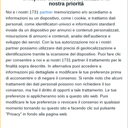
nostra priorità
Noi e i nostri 1731
partner
memorizziamo e/o accediamo a
informazioni su un dispositivo, come i cookie, e trattiamo dati
5
personali, come identificatori univoci e informazioni standard
inviate da un dispositivo per annunci e contenuti personalizzati,
misurazione di annunci e contenuti, analisi dell'audience e
Quello che non erano riusciti a fare due giorni fa, l'hanno
sviluppo dei servizi.
Con la tua autorizzazione noi e i nostri
partner possiamo utilizzare dati precisi di geolocalizzazione e
portato a compimento questa notte. Stiamo parlando della
identificazione tramite la scansione del dispositivo. Puoi fare clic
succursale dell'istituto tecnico Aldo Moro dove tra la notte di
per consentire a noi e ai nostri 1731 partner il trattamento per le
venerdì e sabato dei ladri si erano intrufolati provando a
finalità sopra descritte. In alternativa puoi accedere a
forzare i distributori automatici e causando danni ma senza
informazioni più dettagliate e modificare le tue preferenze prima
riuscire a portare via nulla.
di acconsentire o di negare il consenso.
Si rende noto che alcuni
Questa notte, invece, l'impresa
trattamenti dei dati personali possono non richiedere il tuo
è andata a buon fine e i
consenso, ma hai il diritto di opporti a tale trattamento. Le tue
preferenze si applicheranno solo a questo sito web. Puoi
malviventi sono riusciti a
modificare le tue preferenze o revocare il consenso in qualsiasi
portare via una refurtiva di
momento tornando su questo sito e facendo clic sul pulsante
circa 400 euro oltre che
"Privacy" in fondo alla pagina web.
danneggiare le macchinette e
ulteriormente l'edificio.