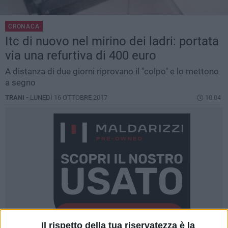
CRONACA
Itc di nuovo nel mirino dei ladri: portata
via una refurtiva di 400 euro
A distanza di due giorni riprovano il "colpo" e lo mettono
a segno
TRANI -
LUNEDÌ 16 OTTOBRE 2017
10.04
Il rispetto della tua riservatezza è la