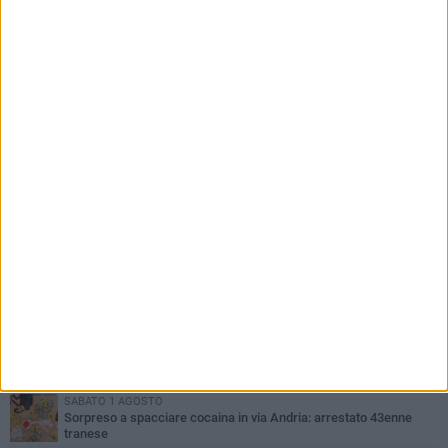
PIÙ LETTI QUESTA SETTIMANA
MERCOLEDÌ 5 AGOSTO
Trani piange G.D., il 64enne investito all'alba in via delle Tufare
non ce l'ha fatta
MERCOLEDÌ 5 AGOSTO
Lite sulla barca nel Porto di Trani, moglie sorprende marito e
scoppia il caos
MERCOLEDÌ 5 AGOSTO
Trani | Dramma all'alba in via delle Tufare: pedone travolto, ora in
codice rosso
SABATO 1 AGOSTO
Sorpreso a spacciare cocaina in via Andria: arrestato 43enne
tranese