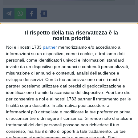
5
Il rispetto della tua riservatezza è la
nostra priorità
Quali sono le cause e i sintomi dell'ipertensione arteriosa? E
quali le opportunità di cura e approccio terapeutico? A questi
Noi e i nostri 1733
partner
memorizziamo e/o accediamo a
quesiti si cercherà di rispondere domani e sabato 14 ottobre,
informazioni su un dispositivo, come i cookie, e trattiamo dati
a Trani, a Palazzo San Giorgio, durante il convegno "La
personali, come identificatori univoci e informazioni standard
inviate da un dispositivo per annunci e contenuti personalizzati,
dimensione transdisciplinare dell'ipertensione arteriosa".
misurazione di annunci e contenuti, analisi dell'audience e
L'evento è a cura della società italiana dell'ipertensione
sviluppo dei servizi.
Con la tua autorizzazione noi e i nostri
arteriosa e della società italiana di Medicina interna, e
partner possiamo utilizzare dati precisi di geolocalizzazione e
organizzato dal provider ministeriale E20econvegni.
identificazione tramite la scansione del dispositivo. Puoi fare clic
Classicamente, e come conseguenza delle modificazioni che
per consentire a noi e ai nostri 1733 partner il trattamento per le
avvengono nell'organismo per effetto dell'invecchiamento,
finalità sopra descritte. In alternativa puoi accedere a
gli anziani e i grandi anziani (ultranovantenni) soffrono più
informazioni più dettagliate e modificare le tue preferenze prima
di acconsentire o di negare il consenso.
Si rende noto che alcuni
spesso di ipertensione arteriosa sistolica isolata, con valori
trattamenti dei dati personali possono non richiedere il tuo
di pressione massima anche molto alti, e pressione minima
consenso, ma hai il diritto di opporti a tale trattamento. Le tue
bassa. Le forme di ipertensione diastolica isolata, al
preferenze si applicheranno solo a questo sito web. Puoi