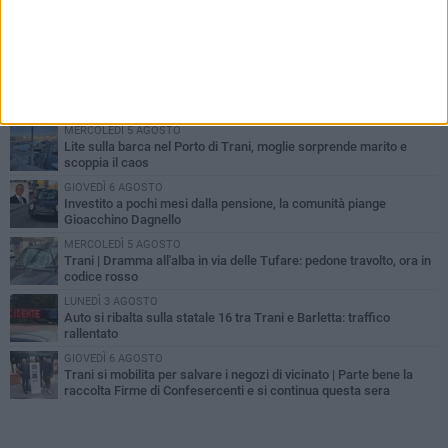
PIÙ LETTI QUESTA SETTIMANA
MERCOLEDÌ 5 AGOSTO
Trani piange G.D., il 64enne investito all'alba in via delle Tufare
non ce l'ha fatta
MERCOLEDÌ 5 AGOSTO
Lite sulla barca nel Porto di Trani, moglie sorprende marito e
scoppia il caos
GIOVEDÌ 6 AGOSTO
Investito a pochi mesi dalla pensione, la comunità piange
Gioacchino Dagnello
MERCOLEDÌ 5 AGOSTO
Trani | Dramma all'alba in via delle Tufare: pedone travolto, ora in
codice rosso
LUNEDÌ 3 AGOSTO
Auto si ribalta sulla statale 16 tra Trani e Barletta: traffico
rallentato
GIOVEDÌ 6 AGOSTO
Trani si mobilita per salvare i negozi di vicinato | Parte bene la
raccolta Firme di Confesercenti e si continua questa sera