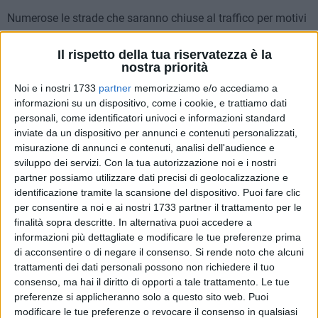
Numerose le strade che saranno chiuse al traffico per motivi
di ordine pubblico. Nel dettaglio:
Il rispetto della tua riservatezza è la
nostra priorità
E' interdetto
il transito e la sosta dei veicoli in piazza
Mazzini (nel tratto compreso fra piazza Marconi e via
Noi e i nostri 1733
partner
memorizziamo e/o accediamo a
Dogana Vecchia) e nelle seguenti vie/piazze: piazza
informazioni su un dispositivo, come i cookie, e trattiamo dati
personali, come identificatori univoci e informazioni standard
Mazzini, piazza Lambert, via Mario Pagano – tratto
inviate da un dispositivo per annunci e contenuti personalizzati,
compreso fra via Alvarez e piazza Lambert, piazza Marconi
misurazione di annunci e contenuti, analisi dell'audience e
– intera superficie con possibilità di riservare l'area agli
sviluppo dei servizi.
Con la tua autorizzazione noi e i nostri
autorizzati, via Cambio, via Ognissanti – tratto compreso fra
partner possiamo utilizzare dati precisi di geolocalizzazione e
via Cambio e piazza Sedile San Marco, piazza Sedile San
identificazione tramite la scansione del dispositivo. Puoi fare clic
Marco, via Prologo, piazza Cesare Battisti – tratto
per consentire a noi e ai nostri 1733 partner il trattamento per le
congiungente via Prologo con vico Palazzo di Giustizia, via
finalità sopra descritte. In alternativa puoi accedere a
informazioni più dettagliate e modificare le tue preferenze prima
Accademia dei Pellegrini, piazza Re Manfredi –
di acconsentire o di negare il consenso.
Si rende noto che alcuni
limitatamente all'area prospiciente il Palazzo di Giustizia,
trattamenti dei dati personali possono non richiedere il tuo
piazza Duomo, piazza Sacra Regia Udienza, piazza Trieste,
consenso, ma hai il diritto di opporti a tale trattamento. Le tue
piazza Libertà, via Mario Pagano – tratto compreso fra
preferenze si applicheranno solo a questo sito web. Puoi
piazza Libertà e piazza della Repubblica.
modificare le tue preferenze o revocare il consenso in qualsiasi