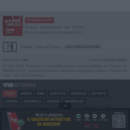
TRANIVIVA APP
Scarica l'applicazione per iPhone,
iPad e Android e ricevi notizie push
Contatti
Policy e Privacy
GOCITY NEWS PLATFORM
Notizie da
Trani
Direttore
Antonio Quinto
© 2001-2026 TraniViva è un portale gestito da InnovaNews srl. Partita iva
08059640725. Testata giornalistica telematica registrata presso il Tribunale di
Trani. Tutti i diritti riservati.
TRANI
ANDRIA
BARI
BARLETTA
BISCEGLIE
BITONTO
CANOSA
CERIGNOLA
CORATO
GIOVINAZZO
MARGHERITA DI SAVOIA
MINERVINO
MODUGNO
MOLFETTA
PUGLIA
RUVO
SAN FERDINANDO
SPINAZZOLA
TERLIZZI
TRINITAPOLI