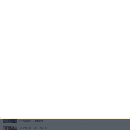
PIÙ LETTI QUESTA SETTIMANA
MERCOLEDÌ 5 AGOSTO
Trani piange G.D., il 64enne investito all'alba in via delle Tufare
non ce l'ha fatta
MERCOLEDÌ 5 AGOSTO
Lite sulla barca nel Porto di Trani, moglie sorprende marito e
scoppia il caos
GIOVEDÌ 6 AGOSTO