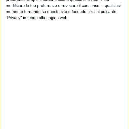
anche nell'ultima degli appuntamenti della stagione estiva in
modificare le tue preferenze o revocare il consenso in qualsiasi
programma sabato 13 settembre al «Nox Music Club» a
momento tornando su questo sito e facendo clic sul pulsante
Molfetta. Ospite, insieme a «Hiver», è un punto di riferimento
"Privacy" in fondo alla pagina web.
del panorama techno berlinese, Dj Pete. Produttore, remixer
di fama internazionale, fa parte della crew del noto negozio
di dischi Hard Wax: i suoi set comprendono un'ampia
gamma delle più importanti correnti della musica elettronica
degli ultimi 20 anni. Uno dei suoi principali punti di forza è la
capacità di mantenere intuitivamente quel balance che
soddisfa la folla, insieme ad una mente sempre aperta alla
ricerca di nuovi suoni.
Esplorazione che è una costante degli eventi organizzati da
Ways nel corso di questi mesi. In consolle si sono esibiti
nomi importanti della scena clubbing europea: lo spagnolo
Svreca, fondatore dell'etichetta indipendente Semantica,
capace di unire nei suoi live delicatezza e prepotenza, i
francesi Voiski, ospitato per la prima volta in Italia, e
Francois X, personaggio chiave nel movimento techno