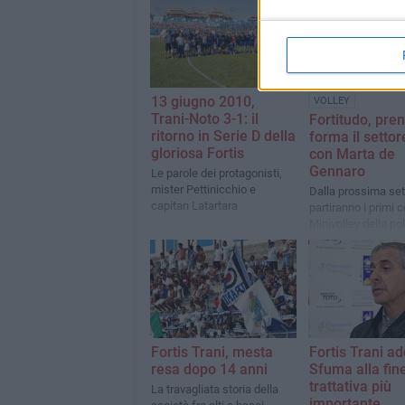
13 giugno 2010,
VOLLEY
Trani-Noto 3-1: il
Fortitudo, pre
ritorno in Serie D della
forma il settor
gloriosa Fortis
con Marta de
Gennaro
Le parole dei protagonisti,
mister Pettinicchio e
Dalla prossima se
capitan Latartara
partiranno i primi c
Minivolley della pol
tranese
Fortis Trani, mesta
Fortis Trani ad
resa dopo 14 anni
Sfuma alla fine
trattativa più
La travagliata storia della
importante