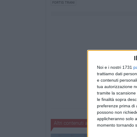
FORTIS TRANI
I
Noi e i nostri 1731
p
trattiamo dati person
e contenuti personali
tua autorizzazione no
tramite la scansione 
le finalità sopra des
preferenze prima di 
possono non richieder
applicheranno solo a
Altri contenuti a tema
momento tornando su 