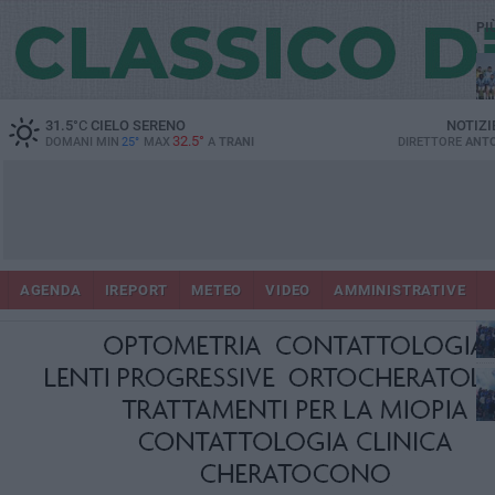
PI
31.5
°C
CIELO SERENO
NOTIZI
32.5°
DOMANI MIN
25°
MAX
A
TRANI
DIRETTORE
ANTO
Ora
in
AGENDA
IREPORT
METEO
VIDEO
AMMINISTRATIVE
con