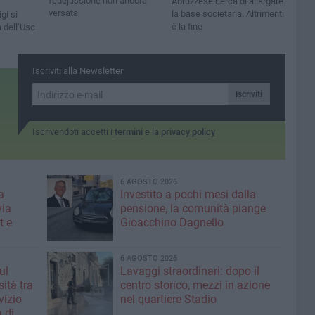
fedejussione non ancora
Abruzzese cerca di allargare
versata
la base societaria. Altrimenti
gi si
è la fine
 dell’Usc
Iscriviti alla Newsletter
Iscriviti
Iscrivendoti accetti i
termini
e la
privacy policy
6 AGOSTO 2026
a
Investito a pochi mesi dalla
via
pensione, la comunità piange
t e
Gioacchino Dagnello
6 AGOSTO 2026
ul
Lavaggi straordinari: dopo il
ità tra
centro storico, mezzi in azione
rvizio
nel quartiere Stadio
 di