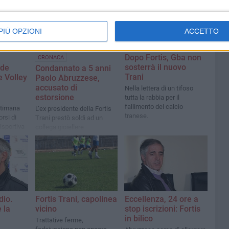
PIÙ OPZIONI
ACCETTO
Dopo Fortis, Gba non
CRONACA
sosterrà il nuovo
nde
Condannato a 5 anni
Trani
e Volley
Paolo Abruzzese,
accusato di
Nella lettera di un tifoso
estorsione
tutta la rabbia per il
fallimento del calcio
ttimana
L’ex presidente della Fortis
tranese.
orsi di
Trani prestò soldi ad un
isportiva
collega gioiellere
dio.
Fortis Trani, capolinea
Eccellenza, 24 ore a
 la
vicino
stop iscrizioni: Fortis
in bilico
Trattative ferme,