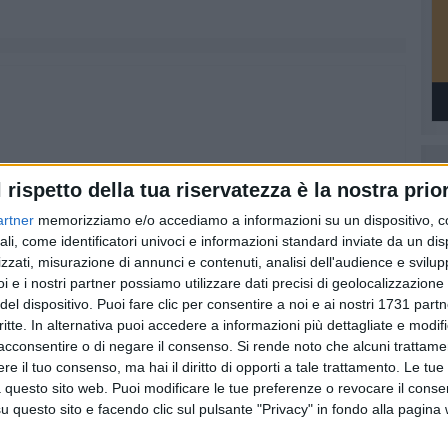
l rispetto della tua riservatezza è la nostra prior
artner
memorizziamo e/o accediamo a informazioni su un dispositivo, c
ali, come identificatori univoci e informazioni standard inviate da un di
zzati, misurazione di annunci e contenuti, analisi dell'audience e svilupp
i e i nostri partner possiamo utilizzare dati precisi di geolocalizzazione 
del dispositivo. Puoi fare clic per consentire a noi e ai nostri 1731 partn
critte. In alternativa puoi accedere a informazioni più dettagliate e modif
acconsentire o di negare il consenso.
Si rende noto che alcuni trattamen
e il tuo consenso, ma hai il diritto di opporti a tale trattamento. Le tue
 questo sito web. Puoi modificare le tue preferenze o revocare il conse
questo sito e facendo clic sul pulsante "Privacy" in fondo alla pagina