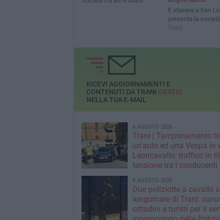
società fra alti e bassi
E stasera a San Lui
presenta la società
Trani
RICEVI AGGIORNAMENTI E
CONTENUTI DA TRANI
GRATIS
NELLA TUA E-MAIL
6 AGOSTO 2026
Trani | Tamponamento tr
un'auto ed una Vespa in 
Leoncavallo: traffico in til
tensione tra i conducenti
6 AGOSTO 2026
Due poliziotte a cavallo s
lungomare di Trani: curios
cittadini e turisti per il se
ippomontato della Polizia