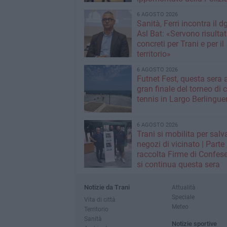
Stato
6 AGOSTO 2026
Sanità, Ferri incontra il d
Asl Bat: «Servono risultat
concreti per Trani e per il
territorio»
6 AGOSTO 2026
Futnet Fest, questa sera a
gran finale del torneo di c
tennis in Largo Berlingue
6 AGOSTO 2026
Trani si mobilita per salva
negozi di vicinato | Parte
raccolta Firme di Confese
si continua questa sera
Notizie da Trani
Attualità
Speciale
Vita di città
Meteo
Territorio
Sanità
Notizie sportive