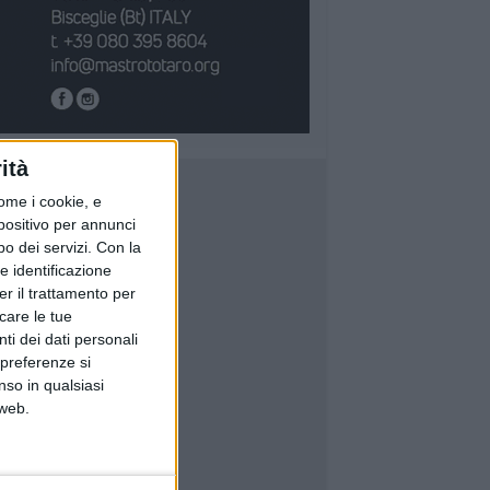
ità
ome i cookie, e
spositivo per annunci
o dei servizi.
Con la
e identificazione
er il trattamento per
icare le tue
ti dei dati personali
 preferenze si
nso in qualsiasi
 web.