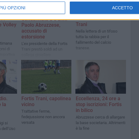
PIÙ OPZIONI
ACCETTO
Dopo Fortis, Gba non
CRONACA
sosterrà il nuovo
nde
Condannato a 5 anni
Trani
e Volley
Paolo Abruzzese,
accusato di
Nella lettera di un tifoso
estorsione
tutta la rabbia per il
fallimento del calcio
ttimana
L’ex presidente della Fortis
tranese.
orsi di
Trani prestò soldi ad un
isportiva
collega gioiellere
dio.
Fortis Trani, capolinea
Eccellenza, 24 ore a
 la
vicino
stop iscrizioni: Fortis
in bilico
Trattative ferme,
fedejussione non ancora
Abruzzese cerca di allargare
versata
la base societaria. Altrimenti
gi si
è la fine
 dell’Usc