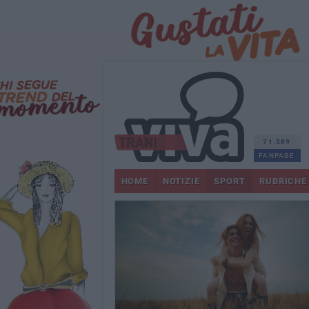
71.589
FANPAGE
HOME
NOTIZIE
SPORT
RUBRICHE