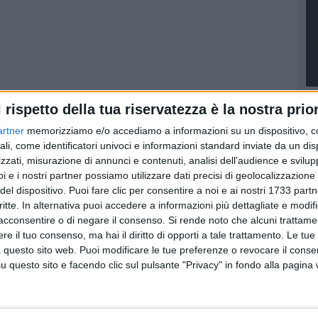
l rispetto della tua riservatezza è la nostra prior
artner
memorizziamo e/o accediamo a informazioni su un dispositivo, c
ali, come identificatori univoci e informazioni standard inviate da un di
zzati, misurazione di annunci e contenuti, analisi dell'audience e svilupp
i e i nostri partner possiamo utilizzare dati precisi di geolocalizzazione 
del dispositivo. Puoi fare clic per consentire a noi e ai nostri 1733 partn
critte. In alternativa puoi accedere a informazioni più dettagliate e modif
acconsentire o di negare il consenso.
Si rende noto che alcuni trattamen
e il tuo consenso, ma hai il diritto di opporti a tale trattamento. Le tue
 questo sito web. Puoi modificare le tue preferenze o revocare il conse
questo sito e facendo clic sul pulsante "Privacy" in fondo alla pagina