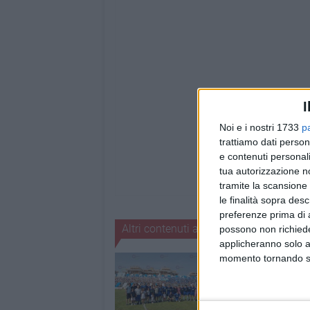
I
Noi e i nostri 1733
p
trattiamo dati person
e contenuti personali
tua autorizzazione no
tramite la scansione 
le finalità sopra des
preferenze prima di 
Altri contenuti a tema
possono non richieder
applicheranno solo a
momento tornando su 