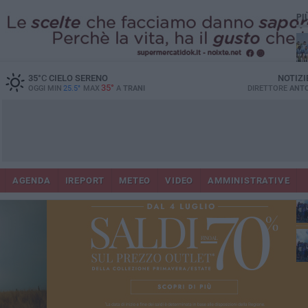
PI
35
°C
CIELO SERENO
NOTIZI
35°
OGGI MIN
25.5°
MAX
A
TRANI
DIRETTORE
ANTO
Ora
AGENDA
IREPORT
METEO
VIDEO
AMMINISTRATIVE
in
con