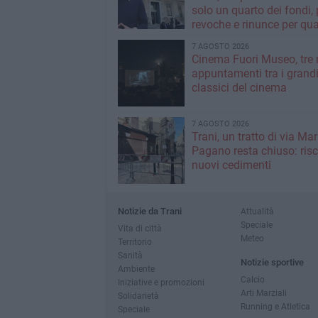
solo un quarto dei fondi,
revoche e rinunce per qua
milioni»
7 AGOSTO 2026
Cinema Fuori Museo, tre 
appuntamenti tra i grand
classici del cinema
7 AGOSTO 2026
Trani, un tratto di via Mar
Pagano resta chiuso: risc
nuovi cedimenti
Notizie da Trani
Attualità
Speciale
Vita di città
Meteo
Territorio
Sanità
Notizie sportive
Ambiente
Calcio
Iniziative e promozioni
Arti Marziali
Solidarietà
Running e Atletica
Speciale