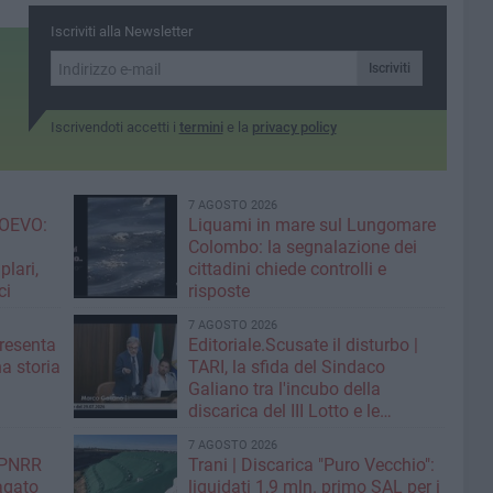
Iscriviti alla Newsletter
Iscriviti
Iscrivendoti accetti i
termini
e la
privacy policy
7 AGOSTO 2026
OEVO:
Liquami in mare sul Lungomare
Colombo: la segnalazione dei
lari,
cittadini chiede controlli e
ci
risposte
7 AGOSTO 2026
resenta
Editoriale.Scusate il disturbo |
na storia
TARI, la sfida del Sindaco
Galiano tra l'incubo della
discarica del III Lotto e le
strategie per tagliare la tassa sui
7 AGOSTO 2026
rifiuti
| PNRR
Trani | Discarica "Puro Vecchio":
Pagato
liquidati 1,9 mln. primo SAL per i