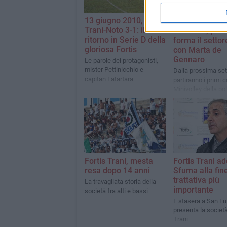
13 giugno 2010,
VOLLEY
Trani-Noto 3-1: il
Fortitudo, pre
ritorno in Serie D della
forma il settor
gloriosa Fortis
con Marta de
Gennaro
Le parole dei protagonisti,
mister Pettinicchio e
Dalla prossima se
capitan Latartara
partiranno i primi c
Minivolley della pol
tranese
Fortis Trani, mesta
Fortis Trani ad
resa dopo 14 anni
Sfuma alla fine
trattativa più
La travagliata storia della
importante
società fra alti e bassi
E stasera a San Lui
presenta la società
Trani