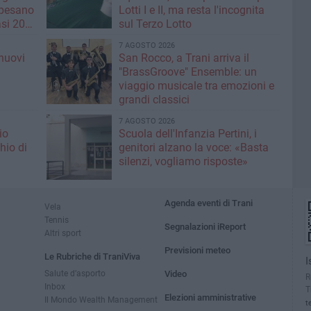
 pesano
Lotti I e II, ma resta l'incognita
si 20
sul Terzo Lotto
7 AGOSTO 2026
nuovi
San Rocco, a Trani arriva il
i
"BrassGroove" Ensemble: un
viaggio musicale tra emozioni e
grandi classici
7 AGOSTO 2026
io
Scuola dell'Infanzia Pertini, i
hio di
genitori alzano la voce: «Basta
silenzi, vogliamo risposte»
Agenda eventi di Trani
Vela
Tennis
Segnalazioni iReport
Altri sport
Previsioni meteo
Le Rubriche di TraniViva
I
Salute d’asporto
Video
R
Inbox
T
Elezioni amministrative
Il Mondo Wealth Management
t