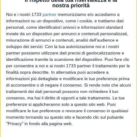
nostra priorità
Nella ripresa Squicciarini toglie
Tursi
ed inserisce
Magno
.
Fortis a trazione anteriore ma poco fortunata in zona gol. Al
Noi e i nostri 1733
partner
memorizziamo e/o accediamo a
20'
Santibanez
sfiora il palo con un diagonale dal limite, alla
informazioni su un dispositivo, come i cookie, e trattiamo dati
mezzora Pinto è ancora decisivo su punizione del solito Di
personali, come identificatori univoci e informazioni standard
inviate da un dispositivo per annunci e contenuti personalizzati,
Bari.
misurazione di annunci e contenuti, analisi dell'audience e
sviluppo dei servizi.
Con la tua autorizzazione noi e i nostri
La resistenza dei locali frena il tentativo di fuga dei tranesi
partner possiamo utilizzare dati precisi di geolocalizzazione e
che ringraziano il Modugno, in grado di fermare il Vieste sul
identificazione tramite la scansione del dispositivo. Puoi fare clic
suo campo (1-1). Vince invece il Real Barletta (3-1 al
per consentire a noi e ai nostri 1733 partner il trattamento per le
Minervino). In classifica, dietro a Cerignola (66 punti) e
finalità sopra descritte. In alternativa puoi accedere a
Grumese (55), si ricompone il trio: Trani, Vieste e Barletta
informazioni più dettagliate e modificare le tue preferenze prima
di acconsentire o di negare il consenso.
Si rende noto che alcuni
tutte a 46, con il Mola (2-0 all'Acquaviva) ad inseguire a
trattamenti dei dati personali possono non richiedere il tuo
quota 44.
consenso, ma hai il diritto di opporti a tale trattamento. Le tue
preferenze si applicheranno solo a questo sito web. Puoi
modificare le tue preferenze o revocare il consenso in qualsiasi
momento tornando su questo sito e facendo clic sul pulsante
Candela - Fortis Trani 0-0
"Privacy" in fondo alla pagina web.