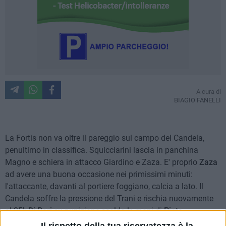
A cura di
BIAGIO FANELLI
La Fortis non va oltre il pareggio sul campo del Candela,
penultimo in classifica. Squicciarini lascia in panchina
Magno e schiera in attacco Giardino e Zaza. E' proprio
Zaza
ad avere una buona occasione nei primissimi minuti:
l'attaccante, davanti al portiere foggiano, calcia a lato. Il
Candela soffre la pressione del Trani e rischia nuovamente
al 25':
Di Bari
su punizione scalda le mani di
Pinto
.
Il rispetto della tua riservatezza è la