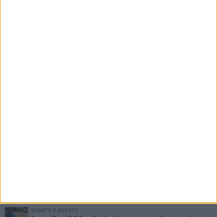
PIÙ LETTI QUESTA SETTIMANA
MERCOLEDÌ 5 AGOSTO
Trani | Nando Terrone chiude la carriera da calciatore: «Il campo
lo lascio, il calcio no». Ora è pronto a una nuova sfida
SABATO 8 AGOSTO
Soccer Trani, è tempo di Eccellenza: ecco tutte le avversarie dei
tranesi
MERCOLEDÌ 5 AGOSTO
Soccer Trani 1-0 Trodica: inizia nel miglior dei modi il ritiro di
Sarnano
SABATO 8 AGOSTO