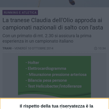
RUNNING E ATLETICA
La tranese Claudia dell'Olio approda ai
campionati nazionali di salto con l'asta
Con un primato di mt. 2.30 si assicura la prima
esperienza in un campionato italiano
TRANI -
VENERDÌ 10 OTTOBRE 2014
10.34
Il rispetto della tua riservatezza è la