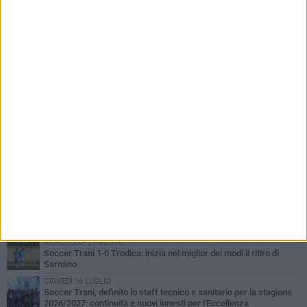
PIÙ LETTI QUESTA SETTIMANA
SABATO 1 AGOSTO
Barletta 4-1 Soccer Trani: ottimi spunti per Moscelli, alla seconda
uscita stagionale
MERCOLEDÌ 5 AGOSTO
Trani | Nando Terrone chiude la carriera da calciatore: «Il campo
lo lascio, il calcio no». Ora è pronto a una nuova sfida
GIOVEDÌ 30 LUGLIO
Soccer Trani, a tutto Di Lauro: tra mercato, aspettative,
abbonamenti e il primo incontro con Pace
MERCOLEDÌ 5 AGOSTO
Soccer Trani 1-0 Trodica: inizia nel miglior dei modi il ritiro di
Sarnano
GIOVEDÌ 16 LUGLIO
Soccer Trani, definito lo staff tecnico e sanitario per la stagione
2026/2027: continuità e nuovi innesti per l'Eccellenza