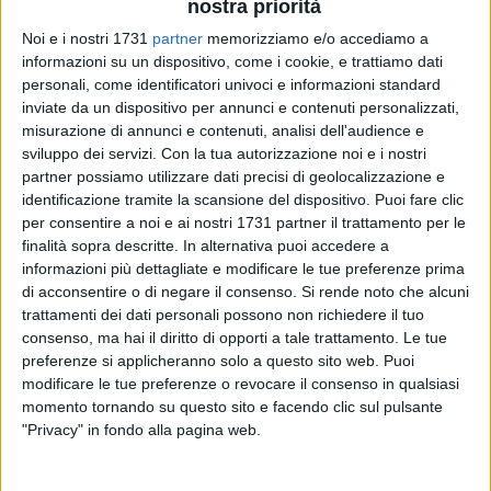
nostra priorità
Noi e i nostri 1731
partner
memorizziamo e/o accediamo a
informazioni su un dispositivo, come i cookie, e trattiamo dati
personali, come identificatori univoci e informazioni standard
inviate da un dispositivo per annunci e contenuti personalizzati,
misurazione di annunci e contenuti, analisi dell'audience e
sviluppo dei servizi.
Con la tua autorizzazione noi e i nostri
Proveniente da altre discipline dell'atletica leggera, è passata
partner possiamo utilizzare dati precisi di geolocalizzazione e
al salto con l'asta da pochi mesi ed ha già dimostrato di
identificazione tramite la scansione del dispositivo. Puoi fare clic
saper superare, con destrezza e buona tecnica, eccellenti
per consentire a noi e ai nostri 1731 partner il trattamento per le
traguardi per la sua età.
finalità sopra descritte. In alternativa puoi accedere a
informazioni più dettagliate e modificare le tue preferenze prima
di acconsentire o di negare il consenso.
Si rende noto che alcuni
Si tratta di Claudia dell'Olio, 14enne tranese, che in questo
trattamenti dei dati personali possono non richiedere il tuo
week-end parteciperà ai campionati italiani Fidal nel salto
consenso, ma hai il diritto di opporti a tale trattamento. Le tue
con l'asta (categoria cadetti). La giovane e talentuosa atleta,
preferenze si applicheranno solo a questo sito web. Puoi
con un primato personale di mt. 2.30, si è assicurata così la
modificare le tue preferenze o revocare il consenso in qualsiasi
prima esperienza in un campionato nazionale, nel campo di
momento tornando su questo sito e facendo clic sul pulsante
atletica di Borgo Valsugana (TN).
"Privacy" in fondo alla pagina web.
La scuola di salto con l'asta tranese di Lorenzo Giusto