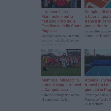
Il tranese Luca
Campionati di 
Mammolino entra
a Caorle, quatt
nell'albo d'oro delle
tranesi in cerc
Eccellenze dello Sport
podio iridato
Pugliese
La manifestazione
domani nella città
Medaglia d'oro nei 60 metri
corsa e medaglia di bronzo
nel getto del peso
Memorial Musacchio,
Atletica, anch
domani cinque tranesi
tranesi tra i mi
a Campobasso
ginnasti in Pug
Saranno protagonisti anche
Provengono dalle 
ai campionati italiani
Tommaso Assi e O
Club Molfetta