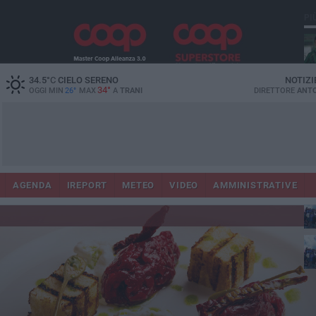
PI
Ora
34.5
°C
CIELO SERENO
NOTIZI
34°
OGGI MIN
26°
MAX
A
TRANI
DIRETTORE
ANTO
AGENDA
IREPORT
METEO
VIDEO
AMMINISTRATIVE
in
con