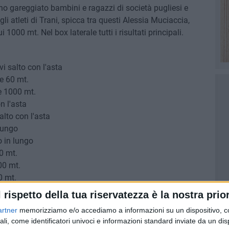
o gareggiato bambini e ragazzi di società pugliesi e
gli atleti di Trani, spicca tra questi Alessia Muciaccia,
1000 mt. Nel box laterale tutti i risultati principali.
i salto con l'asta
e 60 mt.
e 1000 mt.
n l'asta
alto con l'asta
 lungo
o in lungo
0 mt.
00 mt.
0 mt.
l rispetto della tua riservatezza è la nostra prior
artner
memorizziamo e/o accediamo a informazioni su un dispositivo, c
ali, come identificatori univoci e informazioni standard inviate da un di