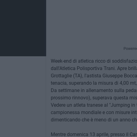
Powere
Week-end di atletica ricco di soddisfazioni
dall'Atletica Polisportiva Trani. Apre bri
Grottaglie (TA), l'astista Giuseppe Bocc
tenacia, superando la misura di 4,00 mt,
Da settimane in allenamento sulla pedana 
prossimo rinnovo), superava questa misura
Vedere un atleta tranese al "Jumping in 
campionessa mondiale e con misure inter
dimenticando che è meno di un anno che
Mentre domenica 13 aprile, presso il Cam