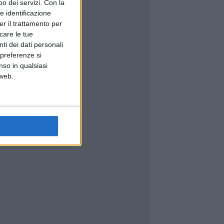
o dei servizi.
Con la
e identificazione
er il trattamento per
icare le tue
ti dei dati personali
 preferenze si
nso in qualsiasi
 web.