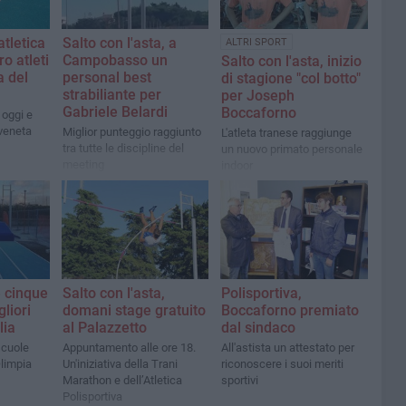
atletica
Salto con l'asta, a
ALTRI SPORT
ro atleti
Campobasso un
Salto con l'asta, inizio
a del
personal best
di stagione "col botto"
strabiliante per
per Joseph
Gabriele Belardi
Boccaforno
 oggi e
 veneta
Miglior punteggio raggiunto
L'atleta tranese raggiunge
tra tutte le discipline del
un nuovo primato personale
meeting
indoor
e cinque
Polisportiva,
Salto con l'asta,
gliori
Boccaforno premiato
domani stage gratuito
lia
dal sindaco
al Palazzetto
scuole
All'astista un attestato per
Appuntamento alle ore 18.
limpia
riconoscere i suoi meriti
Un'iniziativa della Trani
sportivi
Marathon e dell’Atletica
Polisportiva