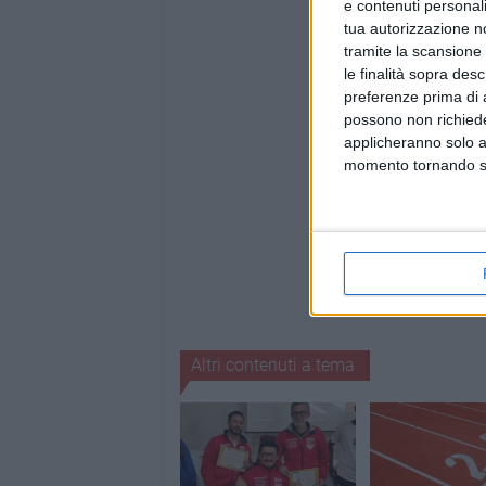
e contenuti personali
tua autorizzazione no
tramite la scansione 
le finalità sopra des
preferenze prima di 
possono non richieder
applicheranno solo a
momento tornando su 
Altri contenuti a tema