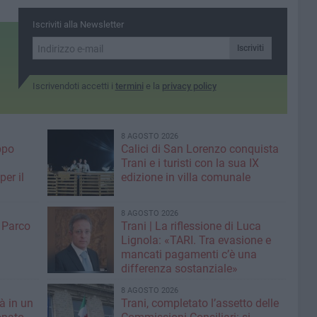
Iscriviti alla Newsletter
Iscriviti
Iscrivendoti accetti i
termini
e la
privacy policy
8 AGOSTO 2026
ppo
Calici di San Lorenzo conquista
Trani e i turisti con la sua IX
er il
edizione in villa comunale
8 AGOSTO 2026
l Parco
Trani | La riflessione di Luca
Lignola: «TARI. Tra evasione e
mancati pagamenti c’è una
differenza sostanziale»
8 AGOSTO 2026
tà in un
Trani, completato l’assetto delle