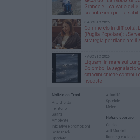
secondo | La rabbia di D
Grande e il calvario delle
prenotazioni per i disabili
grandi concerti
8 AGOSTO 2026
Commercio in difficoltà, 
(Puglia Popolare): «Serv
strategia per rilanciare il 
7 AGOSTO 2026
Liquami in mare sul Lun
Colombo: la segnalazione
cittadini chiede controlli 
risposte
Notizie da Trani
Attualità
Speciale
Vita di città
Meteo
Territorio
Sanità
Notizie sportive
Ambiente
Calcio
Iniziative e promozioni
Arti Marziali
Solidarietà
Running e Atletica
Speciale