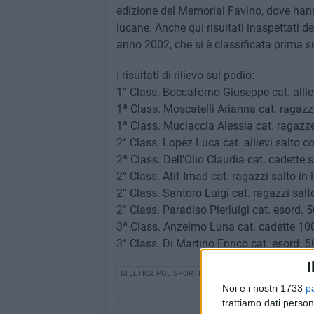
edizione del Memorial Favino, dove hann
lucane. Anche qui risultati inaspettati de
anno 2002, che si è classificata prima sui 
I risultati di rilievo sul podio:​
1° Class. Boccaforno Giuseppe cat. alliev
1ª Class. Moscatelli Arianna cat. ragazz
1ª Class. Muciaccia Alessia cat. ragazz
2° Class. Lopez Luca cat. allievi salto co
2ª Class. Dell'Olio Claudia cat. cadette s
2° Class. Atif Imad cat. ragazzi salto in
2° Class. Santoro Luigi cat. ragazzi salt
2° Class. Paradiso Pierluigi cat. esord. 5
3ª Class. Anzelmo Luna cat. cadette 10
3° Class. Di Martino Enrico cat. esord. 5
I
ATLETICA POLISPORTIVA TRANI
Noi e i nostri 1733
p
trattiamo dati person