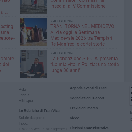
onato
Commissioni Consiliari: si
insedia la IV Commissione
 ai
7 AGOSTO 2026
Lestingi
TRANI TORNA NEL MEDIOEVO:
e una
Al via oggi la Settimana
settore»
Medioevale 2026 tra Templari,
Re Manfredi e cortei storici
7 AGOSTO 2026
gomare
La Fondazione S.E.C.A. presenta
 dei
“La mia vita in Polizia: una storia
e
lunga 38 anni”
Agenda eventi di Trani
Vela
Tennis
Segnalazioni iReport
Altri sport
Previsioni meteo
Le Rubriche di TraniViva
I
Salute d’asporto
Video
R
Inbox
T
Elezioni amministrative
Il Mondo Wealth Management
t