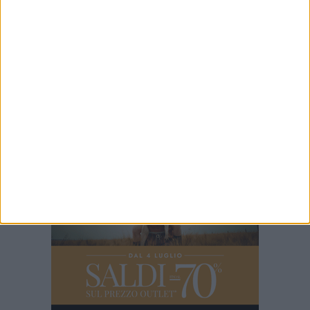
8 MINUTI
Fuochi pirotecnici per San Nicola Pellegrino
2 MINUTI
Riqualificazione sociale per 10 detenuti del Carcere
19 MINUTI
Cordialmente Salvatore Nardò