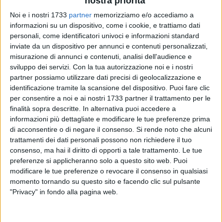
nostra priorità
ALTRI VIDEO PUBBLICATI DI RECENTE
Noi e i nostri 1733
partner
memorizziamo e/o accediamo a
informazioni su un dispositivo, come i cookie, e trattiamo dati
personali, come identificatori univoci e informazioni standard
inviate da un dispositivo per annunci e contenuti personalizzati,
misurazione di annunci e contenuti, analisi dell'audience e
sviluppo dei servizi.
Con la tua autorizzazione noi e i nostri
partner possiamo utilizzare dati precisi di geolocalizzazione e
identificazione tramite la scansione del dispositivo. Puoi fare clic
SOCIAL VIDEO
5 MINUTI
SOCIAL VIDEO
10 MINUTI
per consentire a noi e ai nostri 1733 partner il trattamento per le
SETTIMANA MEDIEVALE | Trani
Trani - Il Sindaco Marco Galiano:
finalità sopra descritte. In alternativa puoi accedere a
Tradizioni ed.XXI 2026
TARI da ridurre fra economia ed
ambientalismo
informazioni più dettagliate e modificare le tue preferenze prima
di acconsentire o di negare il consenso.
Si rende noto che alcuni
trattamenti dei dati personali possono non richiedere il tuo
consenso, ma hai il diritto di opporti a tale trattamento. Le tue
preferenze si applicheranno solo a questo sito web. Puoi
modificare le tue preferenze o revocare il consenso in qualsiasi
momento tornando su questo sito e facendo clic sul pulsante
"Privacy" in fondo alla pagina web.
SOCIAL VIDEO
4 MINUTI
SOCIAL VIDEO
40 SECONDI
Confesercenti Trani | Raccolta
Trani - Emergenza in Via Verdi |
firme pro commercio di
Intervento della Polizia di Stato e