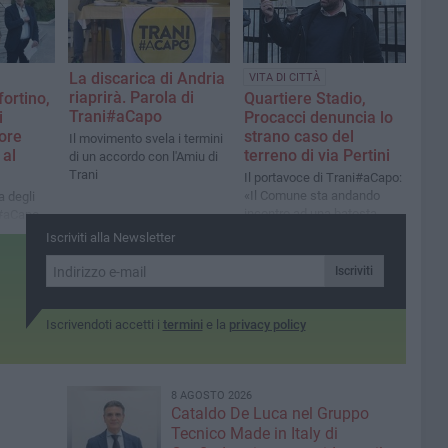
La discarica di Andria
VITA DI CITTÀ
riaprirà. Parola di
fortino,
Quartiere Stadio,
Trani#aCapo
i
Procacci denuncia lo
tore
strano caso del
Il movimento svela i termini
 al
terreno di via Pertini
di un accordo con l'Amiu di
Trani
Il portavoce di Trani#aCapo:
«Il Comune sta andando
 degli
incontro ad una batosta
i#aCapo
giudiziaria»
toratore
Iscriviti alla Newsletter
Iscriviti
Iscrivendoti accetti i
termini
e la
privacy policy
8 AGOSTO 2026
Cataldo De Luca nel Gruppo
Tecnico Made in Italy di