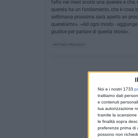
fatto nei mesi scorsi una querela e che, 
querela ha un fondamento, che è cosa be
settimana prossima sarà aperto un proce
quereliamo». «Ad ogni modo - aggiunge P
giudice per parlare di questa storia».
ANTONIO PROCACCI
I
Noi e i nostri 1733
p
trattiamo dati person
e contenuti personali
tua autorizzazione no
tramite la scansione 
le finalità sopra des
preferenze prima di 
possono non richieder