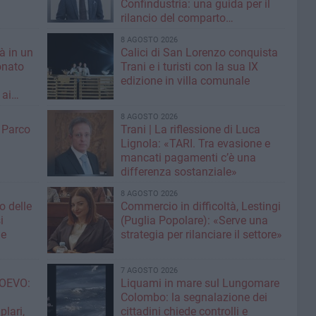
Confindustria: una guida per il
rilancio del comparto
calzaturiero e della moda
8 AGOSTO 2026
tà in un
Calici di San Lorenzo conquista
onato
Trani e i turisti con la sua IX
edizione in villa comunale
 ai
8 AGOSTO 2026
l Parco
Trani | La riflessione di Luca
Lignola: «TARI. Tra evasione e
mancati pagamenti c’è una
differenza sostanziale»
8 AGOSTO 2026
o delle
Commercio in difficoltà, Lestingi
i
(Puglia Popolare): «Serve una
ne
strategia per rilanciare il settore»
7 AGOSTO 2026
OEVO:
Liquami in mare sul Lungomare
Colombo: la segnalazione dei
lari,
cittadini chiede controlli e