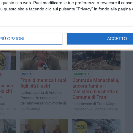
 questo sito web. Puoi modificare le tue preferenze o revocare il conse
questo sito e facendo clic sul pulsante "Privacy" in fondo alla pagina
PIÙ OPZIONI
ACCETTO
1
a
AMBIENTE
INBOX
Contrada Monachelle,
Trani dimentica i suoi
ccusa:
ancora fumi e il
figli più illustri
lo chi
Ministero bacchetta il
Lettera aperta di Antonio
e»
Comune di Trani
Procacci in occasione
dell'anniversario di morte di
ci:
Il portavoce di TraniACapo
Ivo Scaringi
si sul sito
Procacci: «Di parole non ne
oro,
vogliamo più sentire»
e»