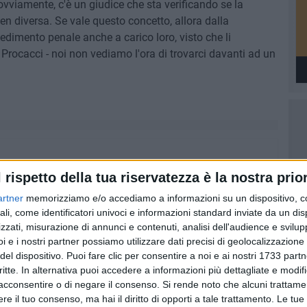
ovviamente, c'è un giudice che sta verificando se la
n diversa. Se vale questo concetto, allora dalla
dimento penale anche a carico loro, visto che li
rocacci - noi non vediamo l'ora di trovarci davanti ad un
l rispetto della tua riservatezza è la nostra prior
artner
memorizziamo e/o accediamo a informazioni su un dispositivo, c
ali, come identificatori univoci e informazioni standard inviate da un di
zzati, misurazione di annunci e contenuti, analisi dell'audience e svilupp
i e i nostri partner possiamo utilizzare dati precisi di geolocalizzazione 
del dispositivo. Puoi fare clic per consentire a noi e ai nostri 1733 partn
critte. In alternativa puoi accedere a informazioni più dettagliate e modif
acconsentire o di negare il consenso.
Si rende noto che alcuni trattamen
e il tuo consenso, ma hai il diritto di opporti a tale trattamento. Le tue