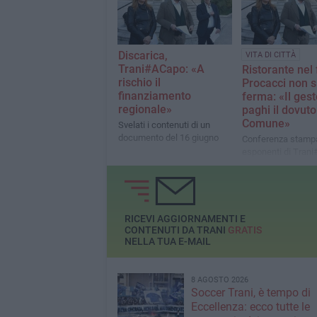
Discarica,
VITA DI CITTÀ
Trani#ACapo: «A
Ristorante nel 
rischio il
Procacci non s
finanziamento
ferma: «Il ges
regionale»
paghi il dovuto
Comune»
Svelati i contenuti di un
documento del 16 giugno
Conferenza stampa
esponenti di Tran
per replicare al ris
RICEVI AGGIORNAMENTI E
CONTENUTI DA TRANI
GRATIS
NELLA TUA E-MAIL
8 AGOSTO 2026
Soccer Trani, è tempo di
Eccellenza: ecco tutte le