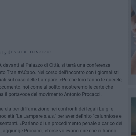
d by
 davanti al Palazzo di Città, si terrà una conferenza
o Trani#ACapo. Nel corso dell'incontro con i giornalisti
ciali sul caso delle Lampare. «Perché loro fanno le querele,
cumento, noi come al solito mostreremo le carte che
ea il portavoce del movimento Antonio Procacci.
la per diffamazione nei confronti dei legali Luigi e
 società "Le Lampare s.a.s." per aver definito "calunniose e
resentanti. «Parlano di un procedimento penale a carico dei
e», aggiunge Procacci, «forse volevano dire che ci hanno