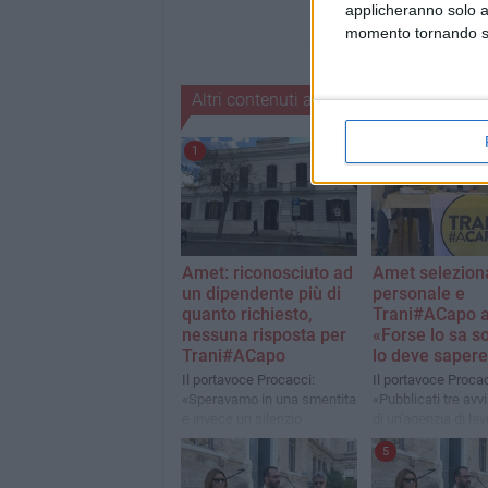
applicheranno solo a
momento tornando su 
Altri contenuti a tema
1
Amet: riconosciuto ad
Amet selezion
un dipendente più di
personale e
quanto richiesto,
Trani#ACapo a
nessuna risposta per
«Forse lo sa so
Trani#ACapo
lo deve saper
Il portavoce Procacci:
Il portavoce Procac
«Speravamo in una smentita
«Pubblicati tre avvi
e invece un silenzio
di un'agenzia di lav
assordante»
scadono il 6 ottobr
5