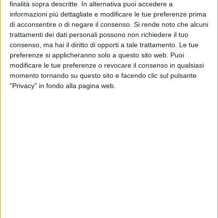
«Il Comune di Trani, nel '93, gli ha tolto un suolo (la particella
finalità sopra descritte. In alternativa puoi accedere a
informazioni più dettagliate e modificare le tue preferenze prima
644), a suo dire ingiustamente, e da allora - prosegue
di acconsentire o di negare il consenso.
Si rende noto che alcuni
Procacci - va avanti una battaglia giudiziaria che sta
trattamenti dei dati personali possono non richiedere il tuo
arrivando agli sgoccioli. Bucci probabilmente vincerà questa
consenso, ma hai il diritto di opporti a tale trattamento. Le tue
causa, perché anche al Comune sanno che ha ragione (lo
preferenze si applicheranno solo a questo sito web. Puoi
vedremo tra poco), e i cittadini di Trani, per colpa di chi non
modificare le tue preferenze o revocare il consenso in qualsiasi
vuole chiudere il discorso con una transazione (oltre che
momento tornando su questo sito e facendo clic sul pulsante
naturalmente di chi ha dato origine, 25 anni, a questa
"Privacy" in fondo alla pagina web.
situazione), dovranno sborsare un bel po' di soldi per
risarcire una persona nei confronti della quale è stata
probabilmente commessa un'ingiustizia».
«Ma tornando al provvedimento dell'ingegner Di Donna.
Sapendo che gli unici suoli edificabili - spiega ancora l'ex
candidato sindaco - in via Pertini sono quelli che si trovano
proprio vicino all'area oggetto di contenzioso tra Bucci e il
Comune di Trani, abbiamo deciso di approfondire la
questione e abbiamo dunque recuperato la determinazione
dirigenziale, precisamente la n. 455 del 27 ottobre 2016, e