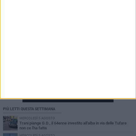
Commercio in difficoltà, Lestingi (Puglia
Popolare): «Serve una strategia per rilanciare il
settore»
PIÙ LETTI QUESTA SETTIMANA
MERCOLEDÌ 5 AGOSTO
Trani piange G.D., il 64enne investito all'alba in via delle Tufare
non ce l'ha fatta
MERCOLEDÌ 5 AGOSTO