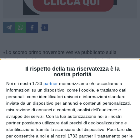
6
«Lo scorso primo novembre veniva pubblicato sulla
Gazzetta del Mezzogiorno un articolo dal titolo "In via
Sandro Pertini presto nuove case", nel quale si parlava di un
Il rispetto della tua riservatezza è la
nostra priorità
nuovo piano urbanistico esecutivo pronto a spiccare il volo a
seguito della decisione presa dal dirigente dell'Area lavori
Noi e i nostri 1733
partner
memorizziamo e/o accediamo a
pubblici, Giovanni Didonna, di non assoggettare il progetto
informazioni su un dispositivo, come i cookie, e trattiamo dati
personali, come identificatori univoci e informazioni standard
alla Valutazione ambientale strategica». «Via Pertini:
inviate da un dispositivo per annunci e contenuti personalizzati,
ricordavamo di una segnalazione che ci era stata fatta da un
misurazione di annunci e contenuti, analisi dell'audience e
cittadino in via Pertini. Ah, ecco: il signor Vito Bucci. E' una
sviluppo dei servizi.
Con la tua autorizzazione noi e i nostri
storia che va avanti da quasi 25 anni». A parlare Antonio
partner possiamo utilizzare dati precisi di geolocalizzazione e
Procacci, portavoce del Movimento Trani a Capo.
identificazione tramite la scansione del dispositivo. Puoi fare clic
per consentire a noi e ai nostri 1733 partner il trattamento per le