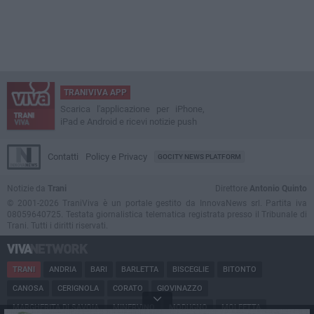
TRANIVIVA APP
Scarica l'applicazione per iPhone,
iPad e Android e ricevi notizie push
Contatti
Policy e Privacy
GOCITY NEWS PLATFORM
Notizie da
Trani
Direttore
Antonio Quinto
© 2001-2026 TraniViva è un portale gestito da InnovaNews srl. Partita iva
08059640725. Testata giornalistica telematica registrata presso il Tribunale di
Trani. Tutti i diritti riservati.
TRANI
ANDRIA
BARI
BARLETTA
BISCEGLIE
BITONTO
CANOSA
CERIGNOLA
CORATO
GIOVINAZZO
MARGHERITA DI SAVOIA
MINERVINO
MODUGNO
MOLFETTA