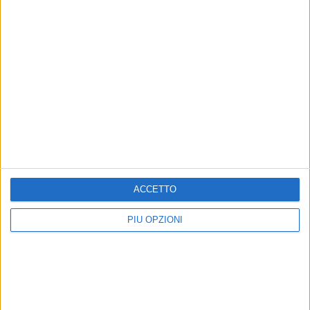
Altri contenuti a tema
1
ACCETTO
PIÙ OPZIONI
POLITICA
POLITICA
Amet: riconosciuto ad un
Amet seleziona personale e
dipendente più di quanto
Trani#ACapo accusa: