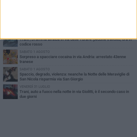
Trani piange G.D., il 64enne investito all'alba in via delle Tufare
non ce l'ha fatta
MERCOLEDÌ 5 AGOSTO
Lite sulla barca nel Porto di Trani, moglie sorprende marito e
scoppia il caos
MERCOLEDÌ 5 AGOSTO
Trani | Dramma all'alba in via delle Tufare: pedone travolto, ora in
codice rosso
SABATO 1 AGOSTO
Sorpreso a spacciare cocaina in via Andria: arrestato 43enne
tranese
SABATO 1 AGOSTO
Spaccio, degrado, violenza: neanche la Notte delle Meraviglie di
San Nicola risparmia via San Giorgio
VENERDÌ 31 LUGLIO
Trani, auto a fuoco nella notte in via Giolitti, è il secondo caso in
due giorni