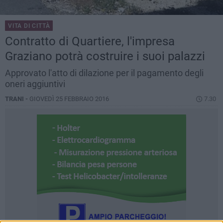
VITA DI CITTÀ
Contratto di Quartiere, l'impresa
Graziano potrà costruire i suoi palazzi
Approvato l'atto di dilazione per il pagamento degli
oneri aggiuntivi
TRANI -
GIOVEDÌ 25 FEBBRAIO 2016
7.30