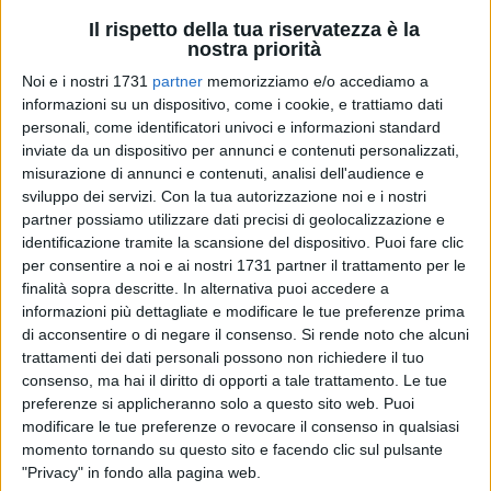
Il rispetto della tua riservatezza è la
nostra priorità
Noi e i nostri 1731
partner
memorizziamo e/o accediamo a
A cura di
ALESSANDRA VACCA
informazioni su un dispositivo, come i cookie, e trattiamo dati
personali, come identificatori univoci e informazioni standard
inviate da un dispositivo per annunci e contenuti personalizzati,
misurazione di annunci e contenuti, analisi dell'audience e
E' stato approvato l'atto di dilazione di pagamento a favore
sviluppo dei servizi.
Con la tua autorizzazione noi e i nostri
della ditta Graziano srl a firma del dirigente dell'Area
partner possiamo utilizzare dati precisi di geolocalizzazione e
identificazione tramite la scansione del dispositivo. Puoi fare clic
Urbanistica, Giuseppe Didonna. L'impresa, attuatrice degli
per consentire a noi e ai nostri 1731 partner il trattamento per le
interventi di edilizia convenzionata e delle realizzazioni dei
finalità sopra descritte. In alternativa puoi accedere a
locali commerciali nell'ambito del Contratto di Quartiere II
informazioni più dettagliate e modificare le tue preferenze prima
Sant'Angelo, continuerà a costruire nei lotti così come
di acconsentire o di negare il consenso.
Si rende noto che alcuni
stabilito dalla convenzione stipulata con il Comune nel
trattamenti dei dati personali possono non richiedere il tuo
2010.
consenso, ma hai il diritto di opporti a tale trattamento. Le tue
preferenze si applicheranno solo a questo sito web. Puoi
modificare le tue preferenze o revocare il consenso in qualsiasi
Questo nuovo atto non è altro che l'attuazione della delibera
momento tornando su questo sito e facendo clic sul pulsante
del 18 dicembre 2015, con cui il Comune prendeva accordi
"Privacy" in fondo alla pagina web.
con la ditta Graziano per il pagamento degli oneri aggiuntivi