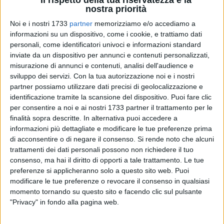
nostra priorità
Noi e i nostri 1733
partner
memorizziamo e/o accediamo a
informazioni su un dispositivo, come i cookie, e trattiamo dati
44
personali, come identificatori univoci e informazioni standard
inviate da un dispositivo per annunci e contenuti personalizzati,
misurazione di annunci e contenuti, analisi dell'audience e
sviluppo dei servizi.
Con la tua autorizzazione noi e i nostri
Si comunica che sul sito Internet del Comune di Trani
partner possiamo utilizzare dati precisi di geolocalizzazione e
(sezione
Avvisi Pubblici
) è stato pubblicato l'avviso per
identificazione tramite la scansione del dispositivo. Puoi fare clic
l'assegnazione in locazione semplice a canone agevolato
per consentire a noi e ai nostri 1733 partner il trattamento per le
dei 23 alloggi per utenze differenziate, realizzati nell'ambito
finalità sopra descritte. In alternativa puoi accedere a
del Contratto di Quartiere II - Quartiere Sant'Angelo. Le
informazioni più dettagliate e modificare le tue preferenze prima
di acconsentire o di negare il consenso.
Si rende noto che alcuni
domande devono essere compilate avvalendosi del
modulo
trattamenti dei dati personali possono non richiedere il tuo
disponibile sul sito Internet del Comune di Trani
e devono
consenso, ma hai il diritto di opporti a tale trattamento. Le tue
pervenire al Comune di Trani entra 30 giorni dalla data di
preferenze si applicheranno solo a questo sito web. Puoi
pubblicazione dell'avviso.
modificare le tue preferenze o revocare il consenso in qualsiasi
momento tornando su questo sito e facendo clic sul pulsante
Le famiglie che possono farne domanda sono così
"Privacy" in fondo alla pagina web.
individuate: coppie costituenti un nucleo familiare da