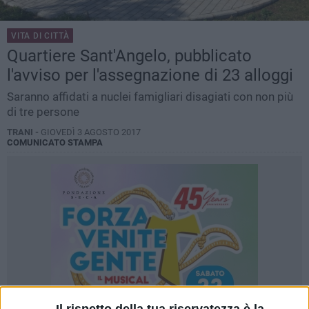
VITA DI CITTÀ
Quartiere Sant'Angelo, pubblicato
l'avviso per l'assegnazione di 23 alloggi
Saranno affidati a nuclei famigliari disagiati con non più
di tre persone
TRANI -
GIOVEDÌ 3 AGOSTO 2017
COMUNICATO STAMPA
Il rispetto della tua riservatezza è la