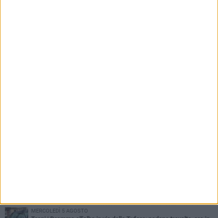
PIÙ LETTI QUESTA SETTIMANA
MERCOLEDÌ 5 AGOSTO
Trani piange G.D., il 64enne investito all'alba in via delle Tufare
non ce l'ha fatta
MERCOLEDÌ 5 AGOSTO
Lite sulla barca nel Porto di Trani, moglie sorprende marito e
scoppia il caos
GIOVEDÌ 6 AGOSTO
Investito a pochi mesi dalla pensione, la comunità piange
Gioacchino Dagnello
MERCOLEDÌ 5 AGOSTO