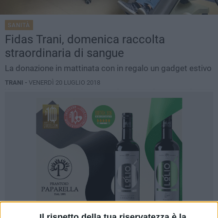
SANITÀ
Fidas Trani, domenica raccolta
straordinaria di sangue
La donazione in mattinata con in regalo un gadget estivo
TRANI -
VENERDÌ 20 LUGLIO 2018
Il rispetto della tua riservatezza è la