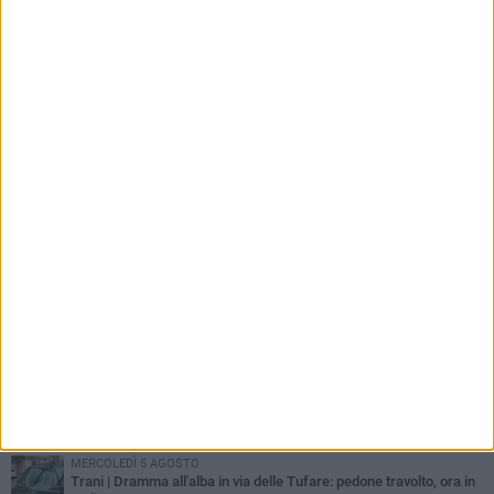
PIÙ LETTI QUESTA SETTIMANA
MERCOLEDÌ 5 AGOSTO
Trani piange G.D., il 64enne investito all'alba in via delle Tufare
non ce l'ha fatta
MERCOLEDÌ 5 AGOSTO
Lite sulla barca nel Porto di Trani, moglie sorprende marito e
scoppia il caos
GIOVEDÌ 6 AGOSTO
Investito a pochi mesi dalla pensione, la comunità piange
Gioacchino Dagnello
MERCOLEDÌ 5 AGOSTO
Trani | Dramma all'alba in via delle Tufare: pedone travolto, ora in