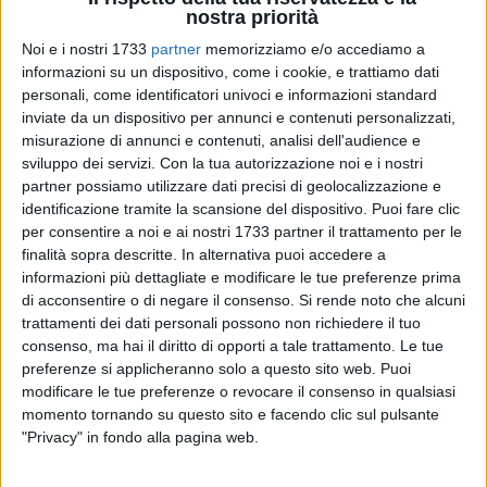
nostra priorità
Noi e i nostri 1733
partner
memorizziamo e/o accediamo a
16
informazioni su un dispositivo, come i cookie, e trattiamo dati
personali, come identificatori univoci e informazioni standard
inviate da un dispositivo per annunci e contenuti personalizzati,
Con l'avvicinarsi delle festività di Sant'Anna e del Santo
misurazione di annunci e contenuti, analisi dell'audience e
Patrono Nicola Pellegrino puntuale come ogni anno, e come
sviluppo dei servizi.
Con la tua autorizzazione noi e i nostri
da programma, la Fidas di Trani ha organizzato una raccolta
partner possiamo utilizzare dati precisi di geolocalizzazione e
identificazione tramite la scansione del dispositivo. Puoi fare clic
straordinaria di sangue domenica 22 luglio presso il punto di
per consentire a noi e ai nostri 1733 partner il trattamento per le
raccolta dell'ospedale civile dalle 8 alle 11.
finalità sopra descritte. In alternativa puoi accedere a
informazioni più dettagliate e modificare le tue preferenze prima
Una raccolta molto utile sia perché estiva sia perché serve a
di acconsentire o di negare il consenso.
Si rende noto che alcuni
fronteggiare l'emergenza sangue che si sta verificando in
trattamenti dei dati personali possono non richiedere il tuo
tutta la nostra regione. Siamo certi che non solo i nostri
consenso, ma hai il diritto di opporti a tale trattamento. Le tue
donatori ma anche altri cittadini non mancheranno a questo
preferenze si applicheranno solo a questo sito web. Puoi
modificare le tue preferenze o revocare il consenso in qualsiasi
importante appuntamento per offrire un gesto d'amore verso
momento tornando su questo sito e facendo clic sul pulsante
chi ne ha bisogno. Ricordiamo che la donazione di sangue
"Privacy" in fondo alla pagina web.
può essere fatta da chiunque abbia un'età compresa tra i 18
ed i 65 anni (60anni se la prima volta) e sia in buono stato di