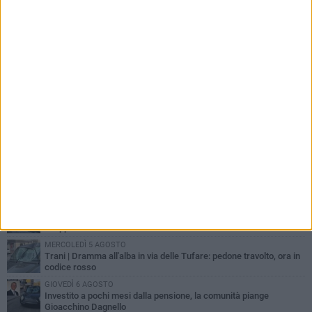
PIÙ LETTI QUESTA SETTIMANA
MERCOLEDÌ 5 AGOSTO
Trani piange G.D., il 64enne investito all'alba in via delle Tufare
non ce l'ha fatta
MERCOLEDÌ 5 AGOSTO
Lite sulla barca nel Porto di Trani, moglie sorprende marito e
scoppia il caos
MERCOLEDÌ 5 AGOSTO
Trani | Dramma all'alba in via delle Tufare: pedone travolto, ora in
codice rosso
GIOVEDÌ 6 AGOSTO
Investito a pochi mesi dalla pensione, la comunità piange
Gioacchino Dagnello