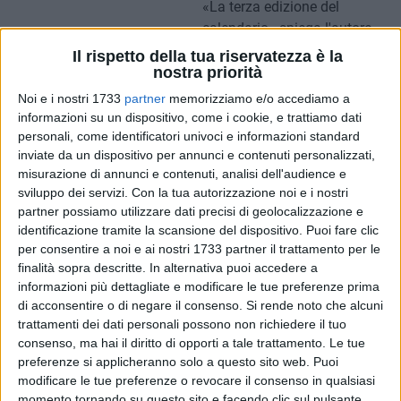
«La terza edizione del
calendario - spiega l'autore,
Luciano Zitoli - nasce con
Il rispetto della tua riservatezza è la
l'obiettivo di accontentare le
nostra priorità
richieste dei tanti tranesi che,
Noi e i nostri 1733
partner
memorizziamo e/o accediamo a
per svariati motivi, sono stati
informazioni su un dispositivo, come i cookie, e trattiamo dati
costretti a lasciare la città ed
personali, come identificatori univoci e informazioni standard
inviate da un dispositivo per annunci e contenuti personalizzati,
a trasferirsi altrove. Mi sono
misurazione di annunci e contenuti, analisi dell'audience e
giunte mail da tutto il mondo,
sviluppo dei servizi.
Con la tua autorizzazione noi e i nostri
in particolare dal Sud America
partner possiamo utilizzare dati precisi di geolocalizzazione e
e dall'Europa centrale, oltre
identificazione tramite la scansione del dispositivo. Puoi fare clic
che dalla nutritissima
per consentire a noi e ai nostri 1733 partner il trattamento per le
delegazione tranese presente in Lombardia e a Milano. Il mio
finalità sopra descritte. In alternativa puoi accedere a
calendario è indirizzato a chi porta Trani nel cuore anche a
informazioni più dettagliate e modificare le tue preferenze prima
di acconsentire o di negare il consenso.
Si rende noto che alcuni
migliaia di chilometri di distanza».
trattamenti dei dati personali possono non richiedere il tuo
consenso, ma hai il diritto di opporti a tale trattamento. Le tue
I dodici scatti scelti per il 2009 sono legati alla storia ed alle
preferenze si applicheranno solo a questo sito web. Puoi
tradizioni locali. Scorci e immagini inedite di Trani, compreso
modificare le tue preferenze o revocare il consenso in qualsiasi
un Monastero completamente innevato ed un particolare
momento tornando su questo sito e facendo clic sul pulsante